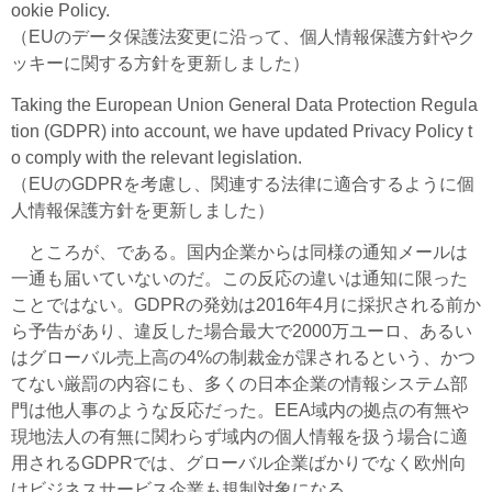
ookie Policy.
（EUのデータ保護法変更に沿って、個人情報保護方針やク
ッキーに関する方針を更新しました）
Taking the European Union General Data Protection Regula
tion (GDPR) into account, we have updated Privacy Policy t
o comply with the relevant legislation.
（EUのGDPRを考慮し、関連する法律に適合するように個
人情報保護方針を更新しました）
ところが、である。国内企業からは同様の通知メールは
一通も届いていないのだ。この反応の違いは通知に限った
ことではない。GDPRの発効は2016年4月に採択される前か
ら予告があり、違反した場合最大で2000万ユーロ、あるい
はグローバル売上高の4%の制裁金が課されるという、かつ
てない厳罰の内容にも、多くの日本企業の情報システム部
門は他人事のような反応だった。EEA域内の拠点の有無や
現地法人の有無に関わらず域内の個人情報を扱う場合に適
用されるGDPRでは、グローバル企業ばかりでなく欧州向
けビジネスサービス企業も規制対象になる。