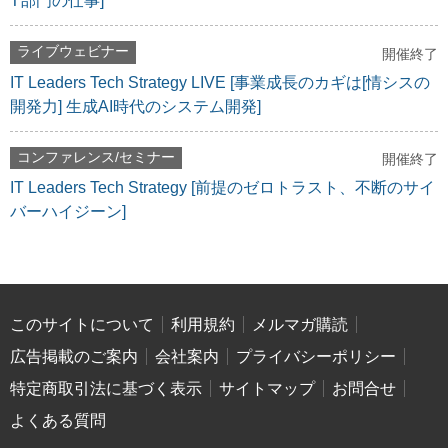
T部門の仕事]
ライブウェビナー
開催終了
IT Leaders Tech Strategy LIVE [事業成長のカギは[情シスの
開発力] 生成AI時代のシステム開発]
コンファレンス/セミナー
開催終了
IT Leaders Tech Strategy [前提のゼロトラスト、不断のサイ
バーハイジーン]
このサイトについて
利用規約
メルマガ購読
広告掲載のご案内
会社案内
プライバシーポリシー
特定商取引法に基づく表示
サイトマップ
お問合せ
よくある質問