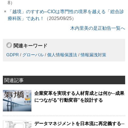
8）
「越境」のすすめ─CIOは専門性の境界を越える「総合診
療科医」であれ！
（2025/09/25）
木内里美の是正勧告一覧へ
関連キーワード
GDPR
/
グローバル
/
個人情報保護法
/
情報漏洩対策
関連記事
企業変革を実現する人材育成とは何か─成果
につながる”行動変容”を設計する
データマネジメントを日本流に再定義する─