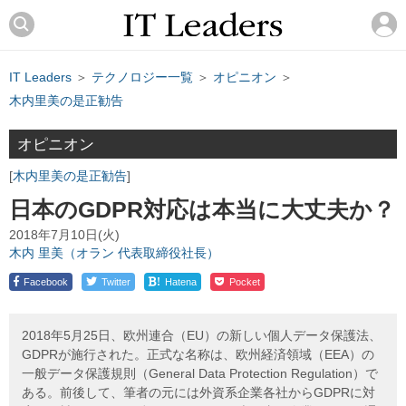
IT Leaders
＞
テクノロジー一覧
＞
オピニオン
＞
木内里美の是正勧告
オピニオン
木内里美の是正勧告
日本のGDPR対応は本当に大丈夫か？
2018年7月10日(火)
木内 里美（オラン 代表取締役社長）
!
Facebook
Twitter
Hatena
Pocket
2018年5月25日、欧州連合（EU）の新しい個人データ保護法、
GDPRが施行された。正式な名称は、欧州経済領域（EEA）の
一般データ保護規則（General Data Protection Regulation）で
ある。前後して、筆者の元には外資系企業各社からGDPRに対