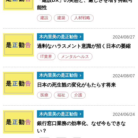
「建設DX」の実態と、厳しさを増す持続可
能性
建設
建築
人材戦略
木内里美の是正勧告
2024/08/27
過剰なハラスメント意識が招く日本の萎縮
IT業界
メンタルヘルス
木内里美の是正勧告
2024/08/07
日本の死生観の変化がもたらす将来
医療
福祉
介護
木内里美の是正勧告
2024/06/24
銀行窓口業務の効率化、なぜ今もできな
い？