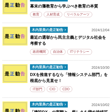
幕末の藩教育から学ぶべき教育の本質
教育
人材育成
リベラルアーツ
木内里美の是正勧告
2024/12/04
最近の選挙から民主主義とデジタル社会を
考察する
政府機関
自治体
ITリテラシー
木内里美の是正勧告
2024/10/30
DXを推進するなら「情報システム部門」を
根底から見直せ！
IT部門
CIO
CDO
木内里美の是正勧告
2024/10/02