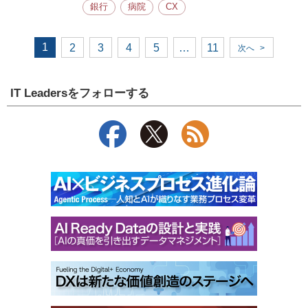
銀行
病院
CX
1
2
3
4
5
…
11
次へ
>
IT Leadersをフォローする