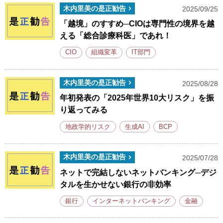
木内里美の是正勧告
2025/09/25
「越境」のすすめ─CIOは専門性の境界を越
える「総合診療科医」であれ！
CIO
組織変革
IT部門
木内里美の是正勧告
2025/08/28
年初発表の「2025年世界10大リスク」を振
り返ってみる
地政学的リスク
生成AI
BCP
木内里美の是正勧告
2025/07/28
ネットで完結しないネットバンキング─デジ
タルを生かせない銀行の非効率
銀行
インターネットバンキング
金融