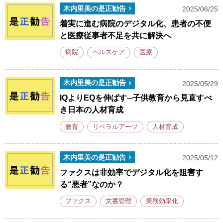
木内里美の是正勧告
2025/06/25
着実に進む病院のデジタル化、患者の不便
と医療従事者不足を共に解決へ
病院
ヘルスケア
医療
木内里美の是正勧告
2025/05/29
IQよりEQを伸ばす─子供教育から見直すべ
き日本の人材育成
教育
リベラルアーツ
人材育成
木内里美の是正勧告
2025/05/12
ファクスは非効率でデジタル化を阻害す
る“悪者”なのか？
ファクス
文書管理
業務効率化