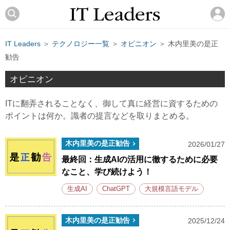
IT Leaders
＞
テクノロジー一覧
＞
オピニオン
＞ 木内里美の是正
勧告
オピニオン
ITに翻弄されることなく、御して真に経営に資するための
ポイントは何か。識者の提言などを取りまとめる。
木内里美の是正勧告
2026/01/27
最終回：生成AIの活用に徹するために必要
なこと、学び続けよう！
生成AI
ChatGPT
大規模言語モデル
木内里美の是正勧告
2025/12/24