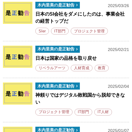
木内里美の是正勧告
2025/03/26
日本のSI会社をダメにしたのは、事業会社
の経営トップだ
SIer
IT部門
プロジェクト管理
木内里美の是正勧告
2025/02/21
日本は国家の品格を取り戻せ
リベラルアーツ
人材育成
教育
木内里美の是正勧告
2025/02/04
神頼りではデジタル敗戦国から脱却できな
い
プロジェクト管理
IT部門
IT人材
木内里美の是正勧告
2025/01/07