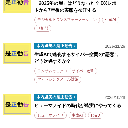
「2025年の崖」はどうなった？ DXレポー
トから7年後の実態を検証する
デジタルトランスフォーメーション
生成AI
IT部門
木内里美の是正勧告
2025/11/26
生成AIで進化するサイバー空間の“悪意”、
どう対処するか？
ランサムウェア
サイバー攻撃
フィッシングメール対策
木内里美の是正勧告
2025/10/28
ヒューマノイドの時代が確実にやってくる
ヒューマノイド
生成AI
R＆D