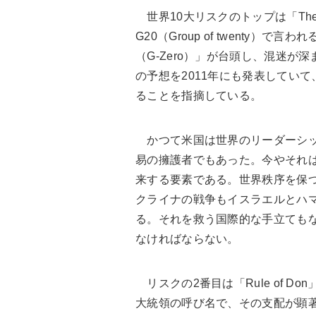
世界10大リスクのトップは「The G-Ze
G20（Group of twenty
（G-Zero）」が台頭し、混迷
の予想を2011年にも発表してい
ることを指摘している。
かつて米国は世界のリーダーシッ
易の擁護者でもあった。今やそれは
来する要素である。世界秩序を保
クライナの戦争もイスラエルとハ
る。それを救う国際的な手立ても
なければならない。
リスクの2番目は「Rule of D
大統領の呼び名で、その支配が顕