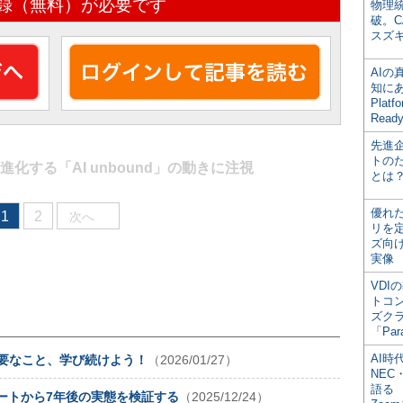
録（無料）が必要です
物理
破。C
スズ
AI
知にある
Plat
Read
先進
トの
進化する「AI unbound」の動きに注視
とは
優れ
1
2
次へ
リを
ズ向
実像
VDI
トコ
ズク
「Par
AI時
必要なこと、学び続けよう！
（2026/01/27）
NEC・
語る
ポートから7年後の実態を検証する
（2025/12/24）