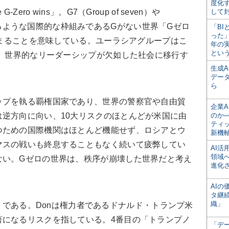
度化
ro wins」。G7（Group of seven）や
して
）で言われるような国際的な枠組みであるGがない世界「Gゼロ
「BI
った
が深まることを意味している。ユーラシアグループはこ
年の
とい
て、世界的なリーダーシップが欠如した社会に移行す
生成
デー
ら
プを執る覇権国家であり、世界の警察官や自由貿
企業A
逆方向に向い、10大リスクのほとんどが米国に由
のか─
ティ
つための国際機関はほとんど機能せず、ロシアとウ
新機
マスの戦いも終息することもなく続いて疲弊してい
AI
領域
ない。Gゼロの世界は、秩序が崩壊した世界だと考え
進化
AI
タ継
織」
on」である。Donは権力者であるドナルド・トランプ米
著になるリスクを指している。4番目の「トランプノ
「デ