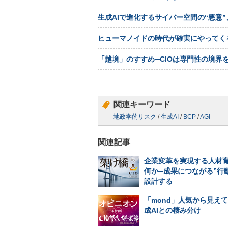
生成AIで進化するサイバー空間の“悪意
ヒューマノイドの時代が確実にやってく
「越境」のすすめ─CIOは専門性の境界
関連キーワード
地政学的リスク
/
生成AI
/
BCP
/
AGI
関連記事
企業変革を実現する人材
何か─成果につながる”行
設計する
「mond」人気から見え
成AIとの棲み分け