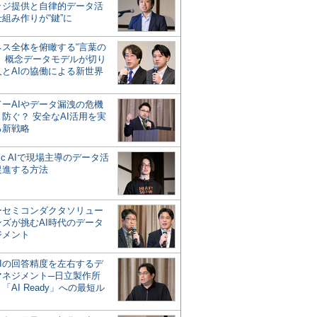
ッジ提供と自律的データ活
組み作りが“鍵”に
ネス全体を俯瞰する“言葉の
”、概念データモデルが切り
人とAIの協働による新世界
？
ドーAIやデータ漏洩の危機
防ぐ？ 安全なAI活用を実
る新戦略
ntic AIで現場主導のデータ活
促進する方法
ーセミコンダクタソリュー
ンズが挑むAI時代のデータ
ジメント
AIの回答精度を左右するデ
マネジメント─日立製作所
「AI Ready」への最短ル