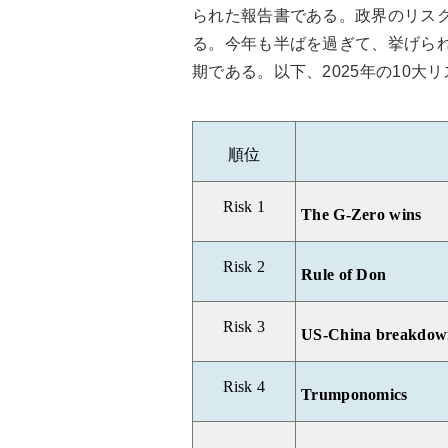
られた報告書である。政界のリス
る。今年も半ばを過ぎて、挙げら
期である。以下、2025年の10大
順位
Risk
1
The G-Zero wins
Risk
2
Rule of Don
Risk
3
US-China breakdow
Risk
4
Trumponomics