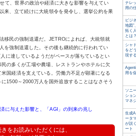
」と合わせて、世界の政治や経済に大きな影響を与えてい
ナレ
用の仕
任以来、立て続けに大統領令を発令し、選挙公約を果
ビジ
地図
拓く
とは
移民の強制送還だ。JETROによれば、大統領就
シャ
00人を強制送還した。その後も継続的に行われてい
をどう
現す
0万人に達しているようだがペースが落ちているとい
移民の多くが工場や農場、レストランやホテルに欠
Age
て米国経済を支えている。労働力不足が顕著になる
用を
1500～2000万人を国外追放することはなさそう
ソニ
ショ
マネ
経済に与えた影響と、「AGI」の到来の兆し
生成
ータ
が説く
ート
続きをお読みいただくには、