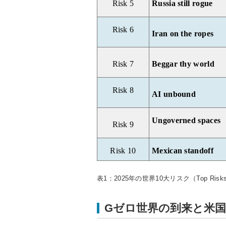
Risk
5
Russia still rogue
Risk
6
Iran on the ropes
Risk 7
Beggar thy world
Risk
8
AI unbound
Ungoverned spaces
Risk 9
Risk
10
Mexican standoff
表1：2025年の世界10大リスク（Top Risk
Gゼロ世界の到来と米