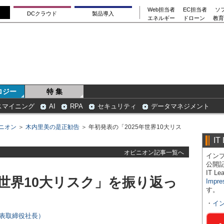
Web担当者
EC担当者
ソ
DCクラウド
製品導入
エネルギー
ドローン
教育
ロジー
特 集
スマイニング
AI
RPA
セキュリティ
データマネジメント
ニオン
＞
木内里美の是正勧告
＞ 年初発表の「2025年世界10大リス
IT
オピニオン記事一覧へ
インプ
公開
IT 
年世界10大リスク」を振り返っ
Impre
す。
・
イ
代表取締役社長）