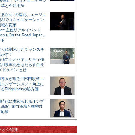
mを核にしたコミュニケーシ
革とAI活用法
るZoomの進化、エージェ
型AIでコミュニケーション
領域を変革
oom主催リアルイベント
opia On the Road Japan」
ート
年ぶりに到来したチャンスを
活かす？
価値向上とセキュリティ強
運用効率化をもたらす自社
“ドメイン”とは
I導入が迫るIT部門改革―
員エンゲージメント向上に
るRidgelinezの処方箋
AI時代に求められるオンプ
ス基盤─電力急増と機密性
対応策
チオシ特集