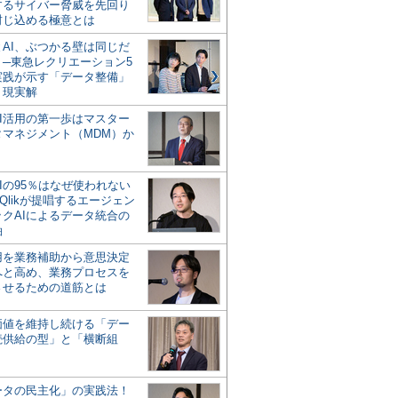
するサイバー脅威を先回り
封じ込める極意とは
とAI、ぶつかる壁は同じだ
」─東急レクリエーション5
実践が示す「データ整備」
う現実解
AI活用の第一歩はマスター
タマネジメント（MDM）か
Iの95％はなぜ使われない
Qlikが提唱するエージェン
ックAIによるデータ統合の
軸
活用を業務補助から意思決定
へと高め、業務プロセスを
させるための道筋とは
の価値を維持し続ける「デー
続供給の型」と「横断組
ータの民主化」の実践法！