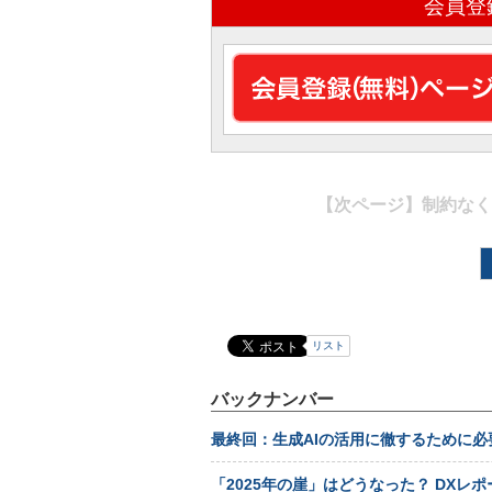
会員登
【次ページ】
制約なく
リスト
バックナンバー
最終回：生成AIの活用に徹するために
「2025年の崖」はどうなった？ DXレ