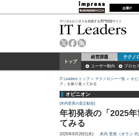
企業IT
デジタルビジネスを加速する専門情報サイト
経営課題
テクノ
トップ
ユーザー動向
プロセ
IT Leaders トップ
＞
テクノロジー一覧
＞
オピ
ク」を振り返ってみる
オピニオン
[
木内里美の是正勧告
]
年初発表の「2025
てみる
2025年8月28日(木)
木内 里美（オラン 