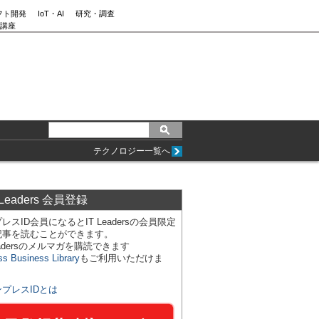
フト開発
IoT・AI
研究・調査
講座
テクノロジー一覧へ
 Leaders 会員登録
レスID会員になるとIT Leadersの会員限定
記事を読むことができます。
Leadersのメルマガを購読できます
ss Business Library
もご利用いただけま
ンプレスIDとは