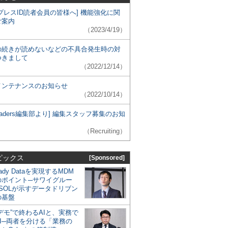
プレスID読者会員の皆様へ] 機能強化に関
ご案内
（2023/4/19）
の続きが読めないなどの不具合発生時の対
つきまして
（2022/12/14）
メンテナンスのお知らせ
（2022/10/14）
 Leaders編集部より] 編集スタッフ募集のお知
（Recruiting）
ピックス
[Sponsored]
eady Dataを実現するMDM
のポイント─サワイグルー
SOLが示すデータドリブン
の基盤
デモ”で終わるAIと、実務で
I─両者を分ける「業務の