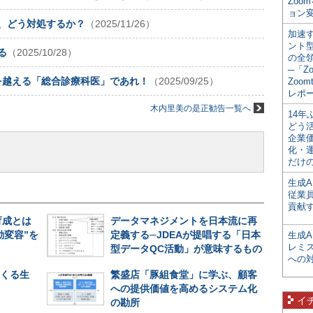
Zoo
ョン変
”、どう対処するか？
（2025/11/26）
加速す
ント
る
（2025/10/28）
の全
─「Z
を越える「総合診療科医」であれ！
（2025/09/25）
Zoomt
レポ
木内里美の是正勧告一覧へ
14
どう
企業
化・
だけの
生成A
従業
貢献す
育成とは
データマネジメントを日本流に再
動変容”を
定義する─JDEAが提唱する「日本
生成
レミ
型データQC活動」が意味するもの
への
てくる生
繁盛店「豚組食堂」に学ぶ、顧客
への提供価値を高めるシステム化
イ
の勘所