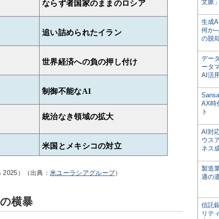
文脈」
ならず者国家のままのロシア
生成
何か─
追い詰められたイラン
の脱
デー
世界経済への負の押し付け
ータ
AI活
制御不能な
AI
San
AX
ト
統治なき領域の拡大
AI
ウス
米国とメキシコの対立
ネス
製造
s 2025）（出典：
米ユーラシアグループ
）
適の
国の横暴
信託銀
リテ