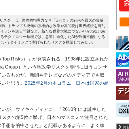
0大リスク」は、国際的指導力なき「Gゼロ」の到来を最大の脅威
、特にトランプ大統領の強権的な政策や高関税は世界経済を混乱
、イランを巡る問題など、新たな世界大戦につながりかねない紛
るテクノロジー領域では、急速に進化したAIが制御不能になる
というタイミングで挙げられたリスクを検証してみたい。
p Risks）」が発表される。1998年に設立された
ia Group）という地政学リスクを専門に扱うコンサ
ているものだ。新聞やテレビなどのメディアでも取
多いと思う。
2025年2月の本コラム「日本は国家の品
。
が、ウィキペディアに、「2010年には誕生した
リスクの第5位に挙げ、日本のマスコミで注目された
の予想を的中させた」と記載があるように、よく練
お