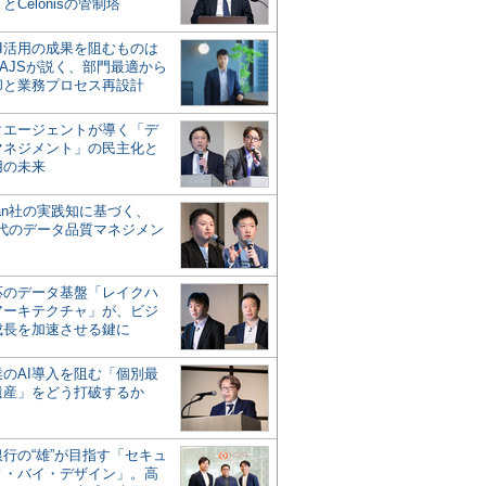
とCelonisの管制塔
AI活用の成果を阻むものは
AJSが説く、部門最適から
却と業務プロセス再設計
タエージェントが導く「デ
マネジメント」の民主化と
用の未来
san社の実践知に基づく、
時代のデータ品質マネジメン
対応のデータ基盤「レイクハ
アーキテクチャ」が、ビジ
成長を加速させる鍵に
業のAI導入を阻む「個別最
遺産」をどう打破するか
行の“雄”が目指す「セキュ
ィ・バイ・デザイン」。高