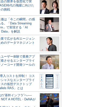
統合の限界を仮想化で突
ASE時代の飛躍に向けた
キの挑戦
の真価は「今この瞬間」の感
。「Data Streaming
form」で実現する「AI
y Data」を解説
企業で広がるAIエージェン
ためのデータマネジメント
？
たユーザー体験で業務アプ
定着させるエンタープライ
けノーコード開発ツールの
の導入コストを抑制！ コス
ンシャスなエンタープライ
ラスの仮想デスクトップ
allels RAS」とは
代の“基幹インフラ”へ──
NOT A HOTEL・DeNAが