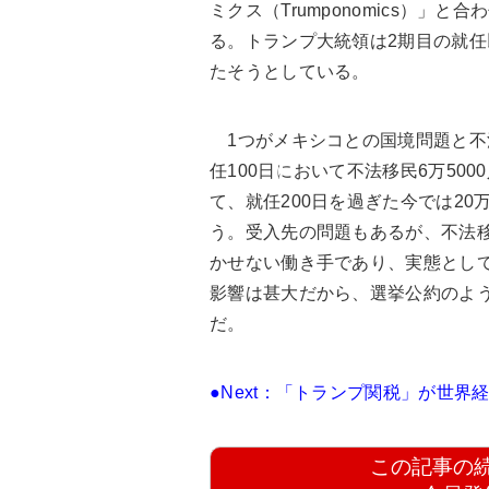
ミクス（Trumponomics）
る。トランプ大統領は2期目の就
たそうとしている。
1つがメキシコとの国境問題と不法
任100日において不法移民6万50
て、就任200日を過ぎた今では2
う。受入先の問題もあるが、不法
かせない働き手であり、実態とし
影響は甚大だから、選挙公約のように
だ。
●Next：「トランプ関税」が世界
この記事の