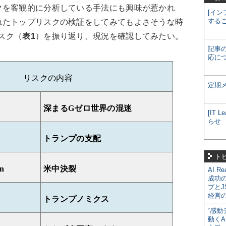
クを客観的に分析している手法にも興味が惹かれ
[イン
する
れたトップリスクの検証をしてみてもよさそうな時
リスク（
表1
）を振り返り、現況を確認してみたい。
記事
応に
リスクの内容
定期
深まる
G
ゼロ世界の混迷
[IT
らせ
トランプの支配
ト
n
米中決裂
AI R
成功
プとJ
経営
トランプノミクス
“感動
動くA