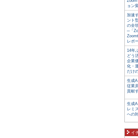
Zoo
ョン変
加速す
ント
の全
─「Z
Zoomt
レポ
14
どう
企業
化・
だけの
生成A
従業
貢献す
生成
レミ
への
イ