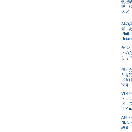
物理
破。C
スズ
AI
知にある
Plat
Read
先進
トの
とは
優れ
リを
ズ向
実像
VDI
トコ
ズク
「Par
AI時
NEC・
語る