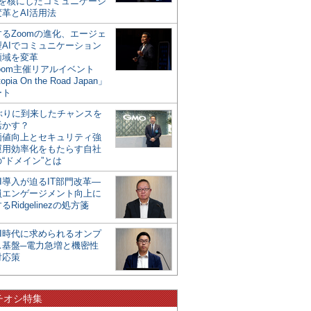
mを核にしたコミュニケーシ
革とAI活用法
るZoomの進化、エージェ
型AIでコミュニケーション
領域を変革
oom主催リアルイベント
opia On the Road Japan」
ート
年ぶりに到来したチャンスを
活かす？
価値向上とセキュリティ強
運用効率化をもたらす自社
“ドメイン”とは
I導入が迫るIT部門改革―
員エンゲージメント向上に
るRidgelinezの処方箋
AI時代に求められるオンプ
ス基盤─電力急増と機密性
対応策
チオシ特集