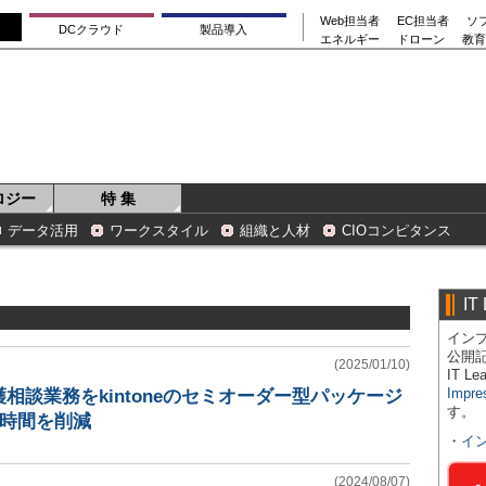
Web担当者
EC担当者
ソ
DCクラウド
製品導入
エネルギー
ドローン
教育
ロジー
特 集
データ活用
ワークスタイル
組織と人材
CIOコンピタンス
IT
インプ
公開
(2025/01/10)
IT 
Impre
相談業務をkintoneのセミオーダー型パッケージ
す。
5時間を削減
・
イ
(2024/08/07)