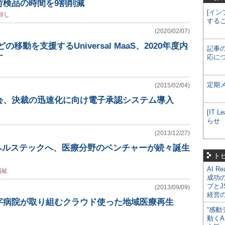
荷検品の時間を9割削減
[イン
卸し
する
(2020/02/07)
移動を支援するUniversal MaaS、2020年度内
記事
す
応に
定期
(2015/02/04)
会、決裁の迅速化に向け電子承認システム導入
[IT
らせ
(2013/12/27)
らヘルステックへ、医療分野のベンチャーが続々誕生
ト
AI R
福祉
成功
プとJ
(2013/09/09)
経営
字病院が取り組むクラウド使った地域医療再生
“感動
動くA