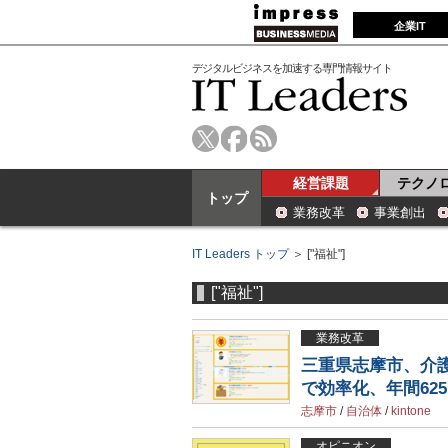
企業IT
デジタルビジネスを加速する専門情報サイト
経営課題
テクノ
トップ
業務改革
事業創出
IT Leaders トップ
＞ ["福祉"]
["福祉"]
業務改革
三重県志摩市、介護
で効率化、年間62
志摩市
/
自治体
/
kintone
オピニオン