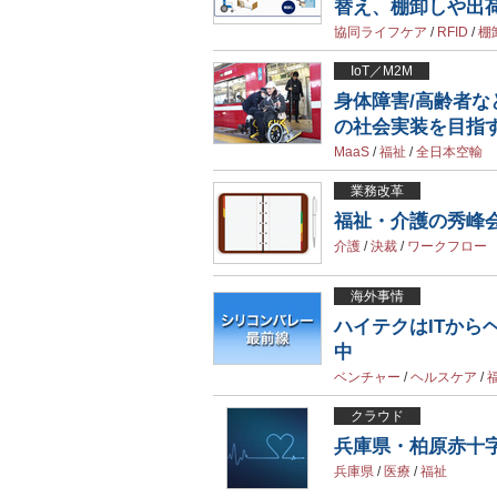
替え、棚卸しや出
協同ライフケア
/
RFID
/
棚
IoT／M2M
身体障害/高齢者などの
の社会実装を目指
MaaS
/
福祉
/
全日本空輸
業務改革
福祉・介護の秀峰
介護
/
決裁
/
ワークフロー
海外事情
ハイテクはITか
中
ベンチャー
/
ヘルスケア
/
クラウド
兵庫県・柏原赤十
兵庫県
/
医療
/
福祉