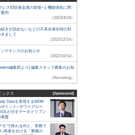
プレスID読者会員の皆様へ] 機能強化に関
ご案内
（2023/4/19）
の続きが読めないなどの不具合発生時の対
つきまして
（2022/12/14）
メンテナンスのお知らせ
（2022/10/14）
 Leaders編集部より] 編集スタッフ募集のお知
（Recruiting）
ピックス
[Sponsored]
eady Dataを実現するMDM
のポイント─サワイグルー
SOLが示すデータドリブン
の基盤
デモ”で終わるAIと、実務で
I─両者を分ける「業務の