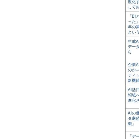
度化
して
「BI
った
年の
とい
生成
デー
ら
企業A
のか─
ティ
新機
AI
領域
進化
AI
タ継
織」
「デ