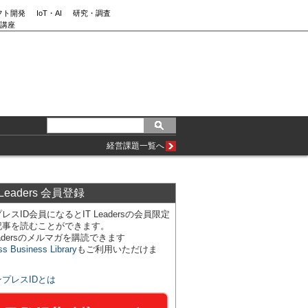
フト開発
IoT・AI
研究・調査
講座
経営課題一覧へ
 Leaders 会員登録
レスID会員になるとIT Leadersの会員限定
記事を読むことができます。
Leadersのメルマガを購読できます
ss Business Library
もご利用いただけま
ンプレスIDとは