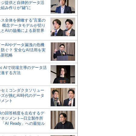
ッジ提供と自律的データ活
組み作りが“鍵”に
ネス全体を俯瞰する“言葉の
”、概念データモデルが切り
人とAIの協働による新世界
？
ドーAIやデータ漏洩の危機
防ぐ？ 安全なAI活用を実
る新戦略
ntic AIで現場主導のデータ活
促進する方法
ーセミコンダクタソリュー
ンズが挑むAI時代のデータ
ジメント
AIの回答精度を左右するデ
マネジメント─日立製作所
「AI Ready」への最短ル