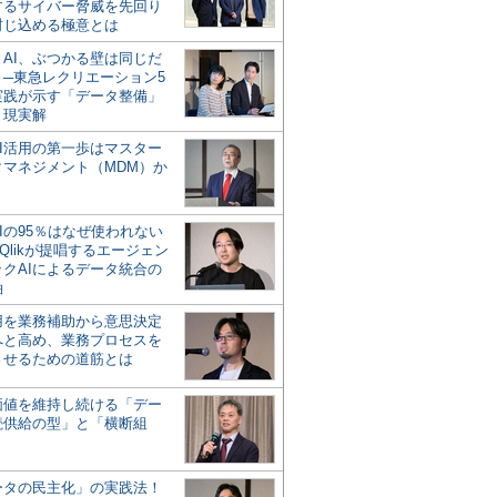
するサイバー脅威を先回り
封じ込める極意とは
とAI、ぶつかる壁は同じだ
」─東急レクリエーション5
実践が示す「データ整備」
う現実解
AI活用の第一歩はマスター
タマネジメント（MDM）か
Iの95％はなぜ使われない
Qlikが提唱するエージェン
ックAIによるデータ統合の
軸
活用を業務補助から意思決定
へと高め、業務プロセスを
させるための道筋とは
の価値を維持し続ける「デー
続供給の型」と「横断組
ータの民主化」の実践法！