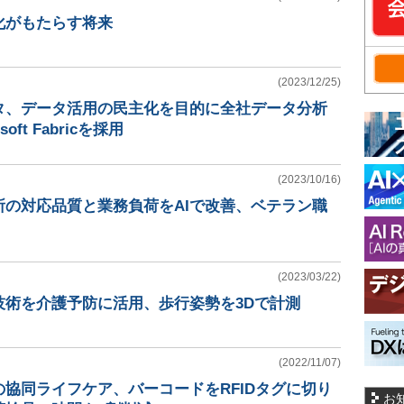
化がもたらす将来
(2023/12/25)
タ、データ活用の民主化を目的に全社データ分析
oft Fabricを採用
(2023/10/16)
所の対応品質と業務負荷をAIで改善、ベテラン職
(2023/03/22)
技術を介護予防に活用、歩行姿勢を3Dで計測
(2022/11/07)
協同ライフケア、バーコードをRFIDタグに切り
お