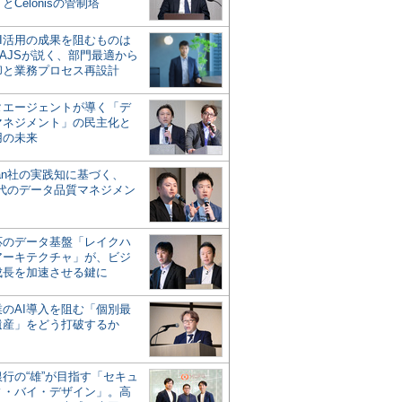
とCelonisの管制塔
AI活用の成果を阻むものは
AJSが説く、部門最適から
却と業務プロセス再設計
タエージェントが導く「デ
マネジメント」の民主化と
用の未来
san社の実践知に基づく、
時代のデータ品質マネジメン
対応のデータ基盤「レイクハ
アーキテクチャ」が、ビジ
成長を加速させる鍵に
業のAI導入を阻む「個別最
遺産」をどう打破するか
行の“雄”が目指す「セキュ
ィ・バイ・デザイン」。高