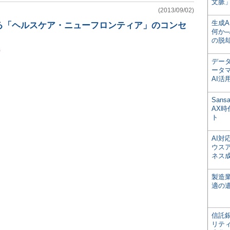
文脈」
(2013/09/02)
生成
る「ヘルスケア・ニューフロンティア」のコンセ
何か─
の脱
県
デー
ータ
AI活
San
AX
ト
AI
ウス
ネス
製造
適の
信託銀
リテ