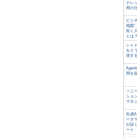
ナレ
用の仕
ビジ
地図
拓く
とは
シャ
をどう
現す
Age
用を
ソニ
ショ
マネ
生成
ータ
が説く
ート