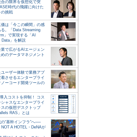
統合の限界を仮想化で突
ASE時代の飛躍に向けた
キの挑戦
の真価は「今この瞬間」の感
。「Data Streaming
form」で実現する「AI
y Data」を解説
企業で広がるAIエージェン
ためのデータマネジメント
？
たユーザー体験で業務アプ
定着させるエンタープライ
けノーコード開発ツールの
の導入コストを抑制！ コス
ンシャスなエンタープライ
ラスの仮想デスクトップ
allels RAS」とは
代の“基幹インフラ”へ──
NOT A HOTEL・DeNAが