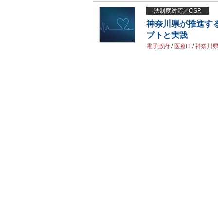
法制度対応／CSR
神奈川県が推進す
プトと実践
電子政府
/
医療IT
/
神奈川