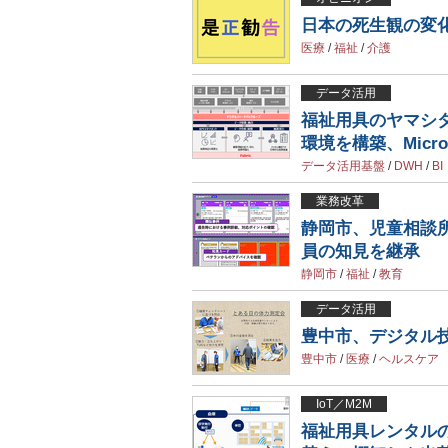
日本の死生観の変
医療
/
福祉
/
介護
データ活用
福祉用具のヤマシ
環境を構築、Micros
データ活用基盤
/
DWH
/
BI
業務改革
静岡市、児童相談
員の知見を継承
静岡市
/
福祉
/
教育
データ活用
豊中市、デジタル
豊中市
/
医療
/
ヘルスケア
IoT／M2M
福祉用具レンタルの