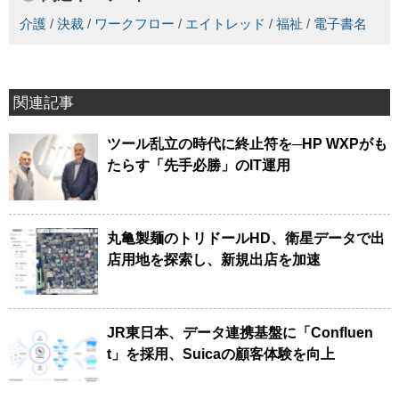
介護
/
決裁
/
ワークフロー
/
エイトレッド
/
福祉
/
電子書名
関連記事
ツール乱立の時代に終止符を─HP WXPがも
たらす「先手必勝」のIT運用
丸亀製麺のトリドールHD、衛星データで出
店用地を探索し、新規出店を加速
JR東日本、データ連携基盤に「Confluen
t」を採用、Suicaの顧客体験を向上