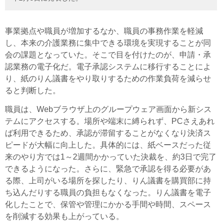
事業拠点や職員が増加するなか、職員の事務作業を軽減
し、本来の介護業務に集中できる環境を実現することが同
会の課題となっていた。そこで目を付けたのが、申請・承
認業務の電子化だ。電子承認システムに移行することによ
り、紙のりん議書をやり取りするための作業負荷を減らせ
ると判断した。
職員は、Webブラウザ上のグループウェア画面から新シス
テムにアクセスする。場所や端末に縛られず、PCさえあれ
ば利用できるため、承認が滞留することがなくなり決済ス
ピードが大幅に向上した。具体的には、紙ベースだった従
来のやり方では1～2週間かかっていた決裁を、約3日で完了
できるようになった。さらに、緊急で承認を得る必要があ
る際、上司がいる場所を探したり、りん議書を購買部に持
ち込んだりする職員の負担もなくなった。りん議書を電子
化したことで、保管や管理にかかる手間や時間、スペース
を削減する効果も上がっている。