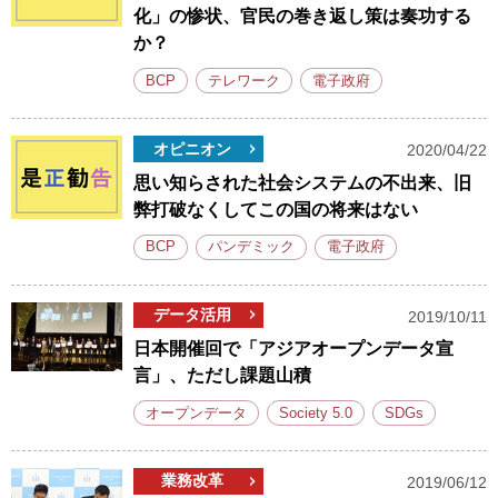
化」の惨状、官民の巻き返し策は奏功する
か？
BCP
テレワーク
電子政府
オピニオン
2020/04/22
思い知らされた社会システムの不出来、旧
弊打破なくしてこの国の将来はない
BCP
パンデミック
電子政府
データ活用
2019/10/11
日本開催回で「アジアオープンデータ宣
言」、ただし課題山積
オープンデータ
Society 5.0
SDGs
業務改革
2019/06/12