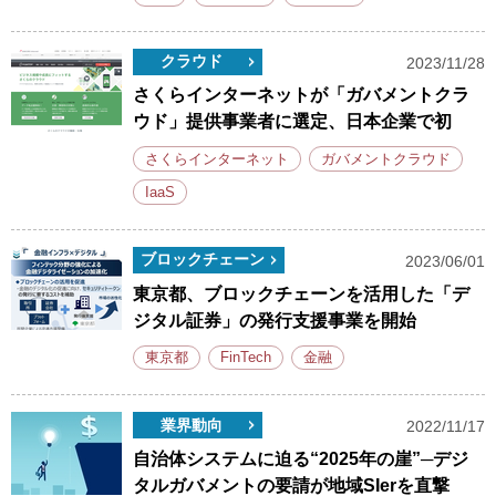
クラウド
2023/11/28
さくらインターネットが「ガバメントクラ
ウド」提供事業者に選定、日本企業で初
さくらインターネット
ガバメントクラウド
IaaS
ブロックチェーン
2023/06/01
東京都、ブロックチェーンを活用した「デ
ジタル証券」の発行支援事業を開始
東京都
FinTech
金融
業界動向
2022/11/17
自治体システムに迫る“2025年の崖”─デジ
タルガバメントの要請が地域SIerを直撃