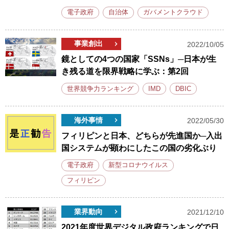
電子政府
自治体
ガバメントクラウド
事業創出
2022/10/05
鏡としての4つの国家「SSNs」─日本が生
き残る道を限界戦略に学ぶ：第2回
世界競争力ランキング
IMD
DBIC
海外事情
2022/05/30
フィリピンと日本、どちらが先進国か─入出
国システムが顕わにしたこの国の劣化ぶり
電子政府
新型コロナウイルス
フィリピン
業界動向
2021/12/10
2021年度世界デジタル政府ランキングで日