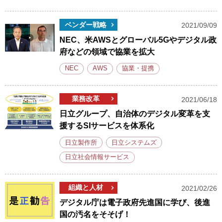
ベンダー戦略
2021/09/09
NEC、米AWSとグローバル5Gやデジタル政
府などの領域で協業を拡大
NEC
AWS
協業・提携
業務改革
2021/06/18
日立グループ、自治体のデジタル変革を支
援するSIサービスを体系化
日立製作所
日立システムズ
日立社会情報サービス
組織と人材
2021/02/26
デジタル庁は電子政府先進国に学び、後進
国の汚名をそそげ！