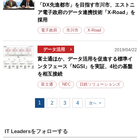
「DX先進都市」を目指す市川市、エストニ
ア電子政府のデータ連携技術「X-Road」を
採用
電子政府
市川市
X-Road
データ活用
2019/04/22
富士通ほか、データ活用を促進する標準イ
ンタフェース「NGSI」を実証、4社の基盤
を相互接続
富士通
NEC
日鉄ソリューションズ
1
2
3
4
次へ
>
IT Leadersをフォローする