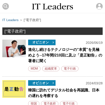
IT Leaders
＞ ["電子政府"]
["電子政府"]
オピニオン
2026/06/19
進化し続けるテクノロジーの“本質”を見極
めよう─17年間/210回に及ぶ「是正勧告」の
著者に聞く
MDM
組織変革
電子行政
オピニオン
2024/03/28
韓国に訪れてデジタル社会を再認識、日本
の遅れを考察する
韓国
電子政府
電子行政