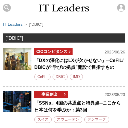
IT Leaders
＞ ["DBIC"]
["DBIC"]
CIOコンピタンス
2025/08/26
「DXの深化にはLXが欠かせない」─CeFIL/
DBICが“学びの拠点”開設で目指すもの
CeFIL
DBIC
IMD
事業創出
2023/05/23
「SSNs」4国の共通点と特異点─ここから
日本は何を学ぶか：第3回
スイス
スウェーデン
デンマーク