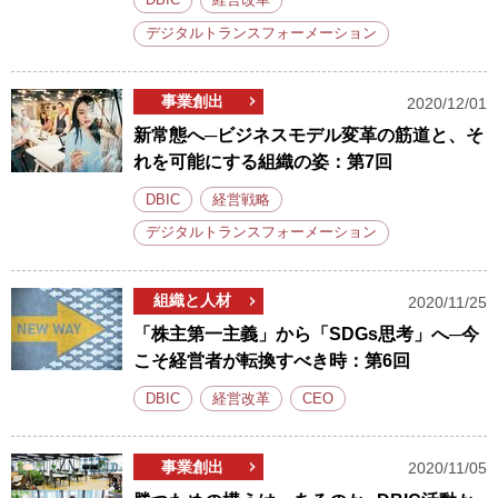
DBIC
経営改革
デジタルトランスフォーメーション
事業創出
2020/12/01
新常態へ─ビジネスモデル変革の筋道と、そ
れを可能にする組織の姿：第7回
DBIC
経営戦略
デジタルトランスフォーメーション
組織と人材
2020/11/25
「株主第一主義」から「SDGs思考」へ─今
こそ経営者が転換すべき時：第6回
DBIC
経営改革
CEO
事業創出
2020/11/05