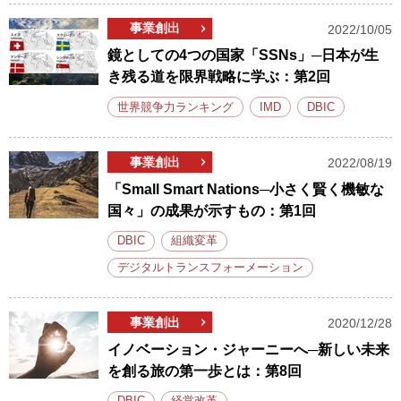
事業創出
2022/10/05
鏡としての4つの国家「SSNs」─日本が生
き残る道を限界戦略に学ぶ：第2回
世界競争力ランキング
IMD
DBIC
事業創出
2022/08/19
「Small Smart Nations─小さく賢く機敏な
国々」の成果が示すもの：第1回
DBIC
組織変革
デジタルトランスフォーメーション
事業創出
2020/12/28
イノベーション・ジャーニーへ─新しい未来
を創る旅の第一歩とは：第8回