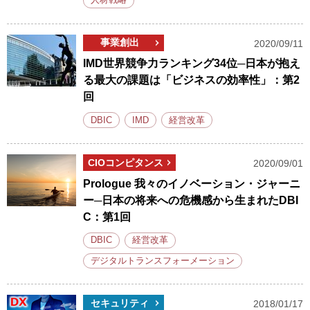
人材戦略
事業創出
2020/09/11
IMD世界競争力ランキング34位─日本が抱え
る最大の課題は「ビジネスの効率性」：第2
回
DBIC
IMD
経営改革
CIOコンピタンス
2020/09/01
Prologue 我々のイノベーション・ジャーニ
ー─日本の将来への危機感から生まれたDBI
C：第1回
DBIC
経営改革
デジタルトランスフォーメーション
セキュリティ
2018/01/17