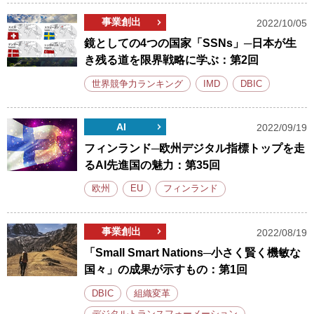
事業創出
2022/10/05
鏡としての4つの国家「SSNs」─日本が生
き残る道を限界戦略に学ぶ：第2回
世界競争力ランキング
IMD
DBIC
AI
2022/09/19
フィンランド─欧州デジタル指標トップを走
るAI先進国の魅力：第35回
欧州
EU
フィンランド
事業創出
2022/08/19
「Small Smart Nations─小さく賢く機敏な
国々」の成果が示すもの：第1回
DBIC
組織変革