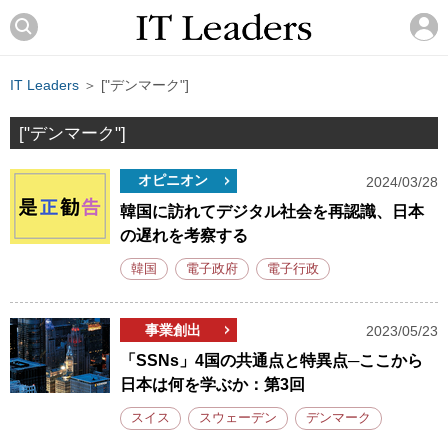
IT Leaders
＞ ["デンマーク"]
["デンマーク"]
オピニオン
2024/03/28
韓国に訪れてデジタル社会を再認識、日本
の遅れを考察する
韓国
電子政府
電子行政
事業創出
2023/05/23
「SSNs」4国の共通点と特異点─ここから
日本は何を学ぶか：第3回
スイス
スウェーデン
デンマーク