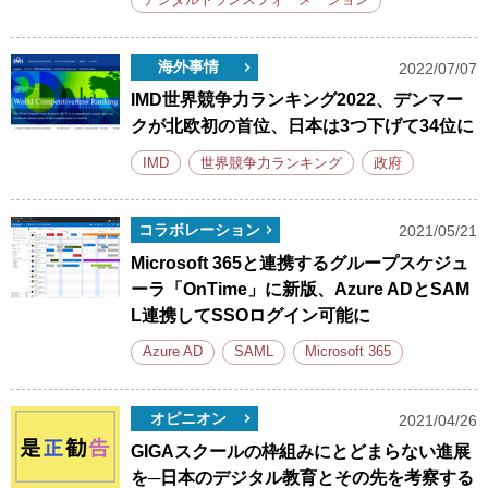
デジタルトランスフォーメーション
海外事情
2022/07/07
IMD世界競争力ランキング2022、デンマー
クが北欧初の首位、日本は3つ下げて34位に
IMD
世界競争力ランキング
政府
コラボレーション
2021/05/21
Microsoft 365と連携するグループスケジュ
ーラ「OnTime」に新版、Azure ADとSAM
L連携してSSOログイン可能に
Azure AD
SAML
Microsoft 365
オピニオン
2021/04/26
GIGAスクールの枠組みにとどまらない進展
を─日本のデジタル教育とその先を考察する