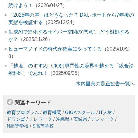
続けよう！
（2026/01/27）
「2025年の崖」はどうなった？ DXレポートから7年後の
実態を検証する
（2025/12/24）
生成AIで進化するサイバー空間の“悪意”、どう対処する
か？
（2025/11/26）
ヒューマノイドの時代が確実にやってくる
（2025/10/2
8）
「越境」のすすめ─CIOは専門性の境界を越える「総合診
療科医」であれ！
（2025/09/25）
木内里美の是正勧告一覧へ
関連キーワード
教育プログラム
/
教育機関
/
GIGAスクール
/
IT人材
/
ドワンゴ
/
テレワーク
/
沖縄県
/
茨城県
/
デンマーク
/
N高等学校
/
S高等学校