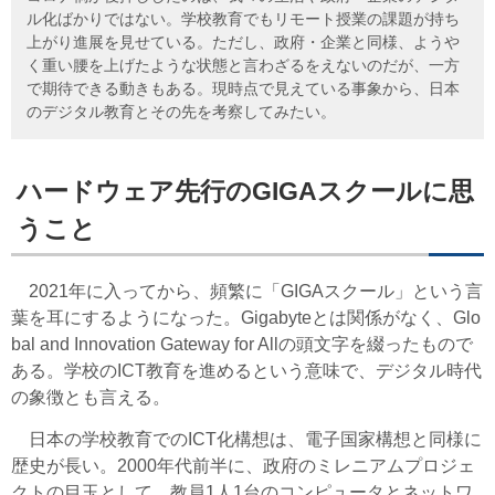
ル化ばかりではない。学校教育でもリモート授業の課題が持ち
上がり進展を見せている。ただし、政府・企業と同様、ようや
く重い腰を上げたような状態と言わざるをえないのだが、一方
で期待できる動きもある。現時点で見えている事象から、日本
のデジタル教育とその先を考察してみたい。
ハードウェア先行のGIGAスクールに思
うこと
2021年に入ってから、頻繁に「GIGAスクール」という言
葉を耳にするようになった。Gigabyteとは関係がなく、Glo
bal and Innovation Gateway for Allの頭文字を綴ったもので
ある。学校のICT教育を進めるという意味で、デジタル時代
の象徴とも言える。
日本の学校教育でのICT化構想は、電子国家構想と同様に
歴史が長い。2000年代前半に、政府のミレニアムプロジェ
クトの目玉として、教員1人1台のコンピュータとネットワ