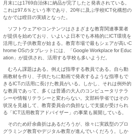
月末には1769自治体に納品が完了したと発表されている。
これは97.6％という率であり、20年に及ぶ学校ICT化構想の
なかでは瞠目の実績となった。
ソフトウェアやコンテンツはさまざまな教育関連事業者
が提供を始めており、いよいよ日本でも本格的にICT環境を
活用した子供教育が始まる。教育市場で最もシェアが高いC
hrome OSのタブレットには、「Google Workplace for Educ
ation」が提供され、活用する学校も多いようだ。
むろん課題はある。例えば指導する教員である。自ら動
画教材を作り、子供たちに動画で発表するような指導もで
きるICTの活用に長けた教員がいる。しかし、それは例外的
な教員であって、多くは普通の大人のコンピュータリテラ
シーや情報リテラシーと変わらない。文部科学省ではその
状況を見越して、教育委員会の負担なしで支援が受けられ
る「ICT活用教育アドバイザー」の事業も展開している。
そのため紆余曲折はあるだろうが、徐々に実践型のプロ
グラミング教育やデジタル教育が進んでいくだろう。しか