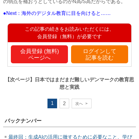
の弱点を補おうとしているのがN高/S高だからである。
●Next：海外のデジタル教育に目を向けると……
この記事の続きをお読みいただくには、
会員登録（無料）が必要です
会員登録 (無料)
ログインして
ページへ
記事を読む
【次ページ】
日本ではまだまだ難しいデンマークの教育思
想と実践
1
2
次へ
>
バックナンバー
最終回：生成AIの活用に徹するために必要なこと、学び