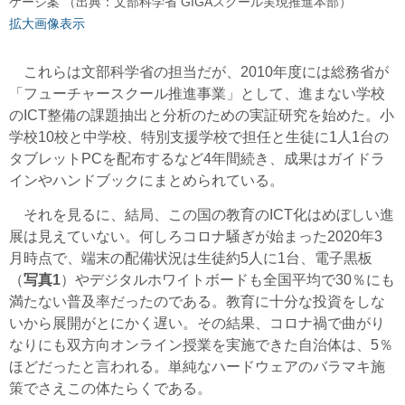
ケージ案 （出典：文部科学省 GIGAスクール実現推進本部）
拡大画像表示
これらは文部科学省の担当だが、2010年度には総務省が
「フューチャースクール推進事業」として、進まない学校
のICT整備の課題抽出と分析のための実証研究を始めた。小
学校10校と中学校、特別支援学校で担任と生徒に1人1台の
タブレットPCを配布するなど4年間続き、成果はガイドラ
インやハンドブックにまとめられている。
それを見るに、結局、この国の教育のICT化はめぼしい進
展は見えていない。何しろコロナ騒ぎが始まった2020年3
月時点で、端末の配備状況は生徒約5人に1台、電子黒板
（
写真1
）やデジタルホワイトボードも全国平均で30％にも
満たない普及率だったのである。教育に十分な投資をしな
いから展開がとにかく遅い。その結果、コロナ禍で曲がり
なりにも双方向オンライン授業を実施できた自治体は、5％
ほどだったと言われる。単純なハードウェアのバラマキ施
策でさえこの体たらくである。