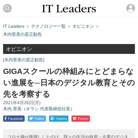
IT Leaders
＞
テクノロジー一覧
＞
オピニオン
＞
木内里美の是正勧告
オピニオン
木内里美の是正勧告
GIGAスクールの枠組みにとどまらな
い進展を─日本のデジタル教育とその
先を考察する
2021年4月26日(月)
木内 里美（オラン 代表取締役社長）
!
Facebook
Twitter
Hatena
Pocket
コロナ禍が後押ししたのは、我々の生活や政府・企業のデジタ