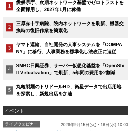
愛媛県庁、次期ネットワーク基盤でゼロトラストを
全面採用し、2027年1月に稼働
三原赤十字病院、院内ネットワークを刷新、機器交
換時の復旧作業を簡素化
ヤマト運輸、自社開発の人事システムを「COMPA
NY」に移行、人事業務を標準化し法改正に追従
SMBC日興証券、サーバー仮想化基盤を「OpenShi
ft Virtualization」で刷新、5年間の費用を2割減
丸亀製麺のトリドールHD、衛星データで出店用地
を探索し、新規出店を加速
イベント
ライブウェビナー
2026年9月15日(火)・16日(水) 10:00