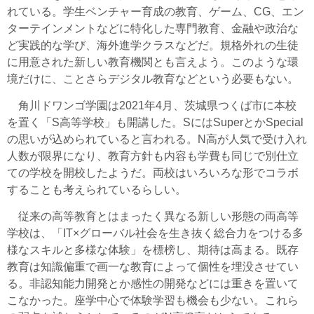
れている。学生ベンチャー育成の教育、ゲーム、CG、エン
ターテインメントなどに特化した専門教育、金融や政治な
ど実践的な学び、海外進学クラスなどだ。規格外れの生徒
に用意された新しい教育機関とも言えよう。このような環
境だけに、ことさらデジタル教育などという必要もない。
角川ドワンゴ学園は2021年4月、茨城県つくば市に本校
を置く「S高等学校」も開講した。SにはSuperとかSpecial
の思いが込められていると言われる。N高が人気で受け入れ
人数が限界になり、教育方針も内容も学費も同じで別仕立
ての学校を開校したようだ。両校はいろいろな形でコラボ
することも考えられているらしい。
従来の高等教育とはまったく異なる新しい形態の両高等
学校は、「IT×グローバル社会を生き抜く総合力をつける多
様なスキルと多様な体験」を標榜し、期待は高まる。既存
教育は知識偏重で画一な教育によって個性を埋没させてい
る。非認知能力開発とか感性の開発などには重きを置いて
こなかった。座学中心で体験学習も機会も少ない。これら