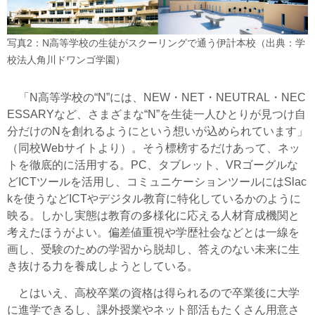
写真2：N高等学校の生徒がスクーリングで通う伊計本校（出典：学
校法人角川ドワンゴ学園）
「N高等学校の“N”には、NEW・NET・NEUTRAL・NEC
ESSARYなど、さまざまな“N”を生徒一人ひとりが見つけ自
分だけのNを創れるようにという想いが込められています」
（同校Webサイトより）。そう標榜するだけあって、ネッ
トを徹底的に活用する。PC、タブレット、VRゴーグルな
どICTツールを活用し、コミュニケーションツールにはSlac
kを使うなどICTやデジタル教育に特化しているかのように
映る。しかし実態は教育の多様化に応える人材育成機関と
考えたほうがよい。偏差値重視や学歴社会などとは一線を
画し、受験のための学習から脱却し、答えのない未来に生
き抜ける力を養成しようとしている。
とはいえ、高校卒業の資格は得られるので卒業後に大学
に進学できるし、課外授業やネット部活もたくさん用意さ