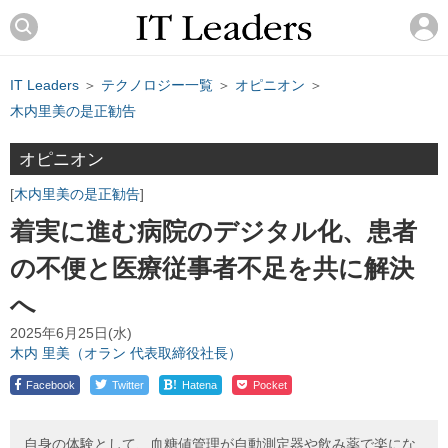
IT Leaders
＞
テクノロジー一覧
＞
オピニオン
＞
木内里美の是正勧告
オピニオン
木内里美の是正勧告
着実に進む病院のデジタル化、患者
の不便と医療従事者不足を共に解決
へ
2025年6月25日(水)
木内 里美（オラン 代表取締役社長）
!
Facebook
Twitter
Hatena
Pocket
自身の体験として、血糖値管理が自動測定器や飲み薬で楽にな