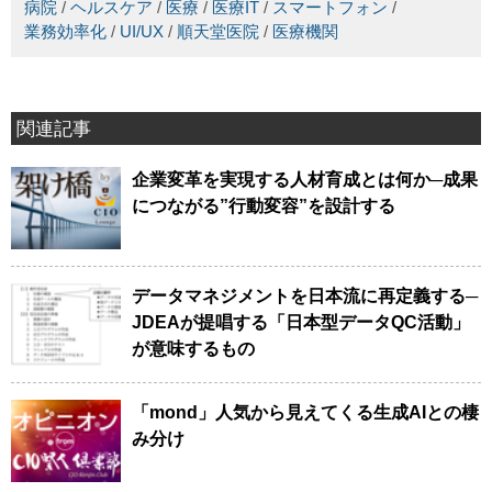
病院
/
ヘルスケア
/
医療
/
医療IT
/
スマートフォン
/
業務効率化
/
UI/UX
/
順天堂医院
/
医療機関
関連記事
企業変革を実現する人材育成とは何か─成果
につながる”行動変容”を設計する
データマネジメントを日本流に再定義する─
JDEAが提唱する「日本型データQC活動」
が意味するもの
「mond」人気から見えてくる生成AIとの棲
み分け