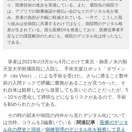
り、医療技術の進歩を実感している。また、通院先の病院で
は、アプリでの順番確認や後払い会計などのデジタル化が進
み、患者の負担が大幅に軽減されている。一方で、こうした取
り組みは全病院に共通するわけではなく、病院間のデジタル格
差が生まれている。国も医療DXを推進しており、医療従事者不
足などの課題解決のためにも、病院のデジタル化は待ったなし
である。
筆者は2021年の3月から4月にかけて東京・御茶ノ水の順
天堂大学附属医院に入院し、手術支援ロボット「ダヴィン
チ（da Vinci）」による手術を受けた。さらに遡ること数年
前の人間ドックで膵臓に嚢胞があることが見つかった。そ
れ自体は観察しながら放置しても良いとのことだったが、5
～10％が悪化して膵癌などになるリスクがあるので、手術
を勧められたからである。
その時の顛末や病院の内外から見たデジタル化について
は当時、コラムを2編書いている（
関連記事
：
医療のデジタ
ル化の歴史と現状
／
病棟管理のデジタル化を観察して見え