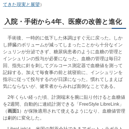
てきた現実と展望
）
入院・手術から4年、医療の改善と進化
手術後、一時的に低下した体調はすぐ元に戻った。しか
し膵臓のボリュームが減ってしまったことから十分なイン
シュリンが分泌できず、糖尿病患者のように血糖の管理と
インシュリンの投与が必要になった。血糖の管理は毎日2
回、指先に針を刺してグルコース測定器で血糖値を測って
記録する。加えて毎食事の前と就寝前に、インシュリンを
指示に従って投与するのが日課になった。慣れてしまえば
気にならないが、健常者からみれば面倒なことである。
2年くらい経った頃、計測端末を腕に貼り付けると血糖値
を2週間、自動的に連続計測できる「FreeStyle LibreLink」
（
画面1
）が保険適用されて使えるようになり、血糖値管理
は劇的に変化した。
LibreLinkは、米国の製薬会社であるアボット・ラボラト