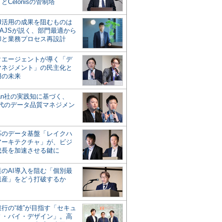
とCelonisの管制塔
AI活用の成果を阻むものは
AJSが説く、部門最適から
却と業務プロセス再設計
タエージェントが導く「デ
マネジメント」の民主化と
用の未来
san社の実践知に基づく、
時代のデータ品質マネジメン
対応のデータ基盤「レイクハ
アーキテクチャ」が、ビジ
成長を加速させる鍵に
業のAI導入を阻む「個別最
遺産」をどう打破するか
行の“雄”が目指す「セキュ
ィ・バイ・デザイン」。高