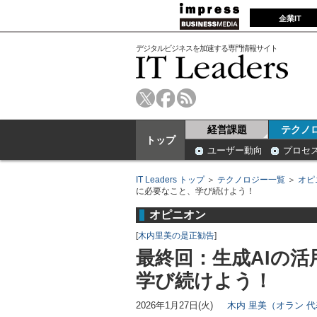
企業IT
デジタルビジネスを加速する専門情報サイト
経営課題
テクノ
トップ
ユーザー動向
プロセ
IT Leaders トップ
＞
テクノロジー一覧
＞
オピ
に必要なこと、学び続けよう！
オピニオン
[
木内里美の是正勧告
]
最終回：生成AIの
学び続けよう！
2026年1月27日(火)
木内 里美（オラン 