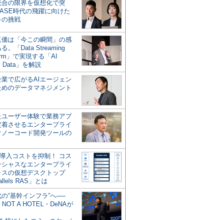
統合の限界を仮想化で突
ASE時代の飛躍に向けた
キの挑戦
の真価は「今この瞬間」の感
。「Data Streaming
form」で実現する「AI
y Data」を解説
企業で広がるAIエージェン
ためのデータマネジメント
？
たユーザー体験で業務アプ
定着させるエンタープライ
けノーコード開発ツールの
の導入コストを抑制！ コス
ンシャスなエンタープライ
ラスの仮想デスクトップ
allels RAS」とは
代の“基幹インフラ”へ──
NOT A HOTEL・DeNAが