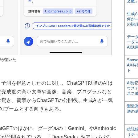
文脈」
生成
何か─
の脱
デー
ータ
AI活
世界が驚いた
San
AX
ト
測を得意としたのに対し、ChatGPT以降のAIは
AI
ウス
で完成度の高い文章や画像、音楽、プログラムなど
ネス
き、衝撃からChatGPTの公開後、生成AIが一気
製造
AIブームとする向きもある。
適の
Tのほかに、グーグルの「Gemini」やAnthropic
信託銀
リテ
」などが公開されている。「DeepSeek」やアリババの