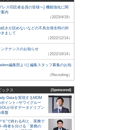
プレスID読者会員の皆様へ] 機能強化に関
ご案内
（2023/4/19）
の続きが読めないなどの不具合発生時の対
つきまして
（2022/12/14）
メンテナンスのお知らせ
（2022/10/14）
 Leaders編集部より] 編集スタッフ募集のお知
（Recruiting）
ピックス
[Sponsored]
eady Dataを実現するMDM
のポイント─サワイグルー
SOLが示すデータドリブン
の基盤
デモ”で終わるAIと、実務で
I─両者を分ける「業務の