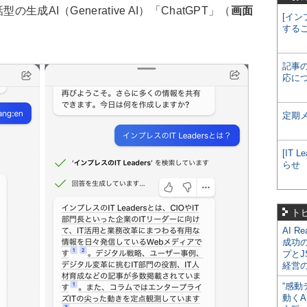
成AI（Generative AI）「ChatGPT」（
画面
[イン
する
記事
応に
定期
[IT
らせ
ト
AI R
成功
プとJ
経営
“感動
動くA