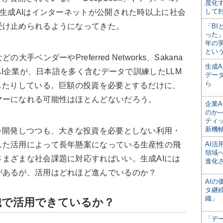
度化
して
、生成AIはインターネットが公開された時以上に社会
受け止められるようになってきた。
「BI
った
年の
とい
ベンダーやPreferred Networks、Sakana
生成
たAI企業が、日本語を多く含むデータで訓練したLLM
デー
ら
したりしている。巨額の投資を必要とするだけに、
マーになれる可能性はほとんどないだろう。
企業A
のか─
ティ
新機
を開発しつつも、大きな投資を必要としない利用・
した活用によって長年懸案になっている生産性の飛
AI
領域
まざまな社会課題に対応すればいい。生成AIには
進化
があるが、活用はどれほど進んでいるのか？
AI
タ継
織」
織で活用できているか？
「デ