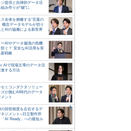
ッジ提供と自律的データ活
組み作りが“鍵”に
ネス全体を俯瞰する“言葉の
”、概念データモデルが切り
人とAIの協働による新世界
？
ドーAIやデータ漏洩の危機
防ぐ？ 安全なAI活用を実
る新戦略
ntic AIで現場主導のデータ活
促進する方法
ーセミコンダクタソリュー
ンズが挑むAI時代のデータ
ジメント
AIの回答精度を左右するデ
マネジメント─日立製作所
「AI Ready」への最短ル