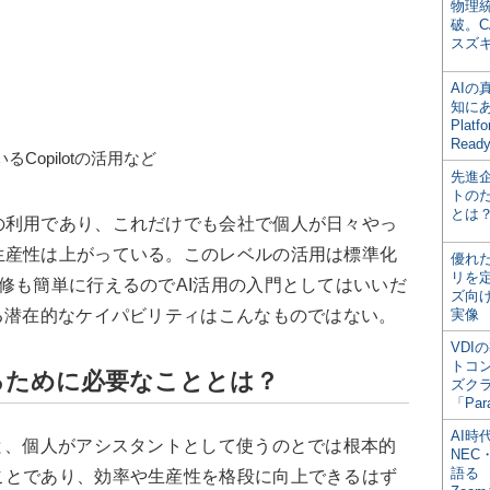
物理
破。C
スズ
AI
知にある
Plat
Read
いるCopilotの活用など
先進
トの
とは
利用であり、これだけでも会社で個人が日々やっ
生産性は上がっている。このレベルの活用は標準化
優れ
リを
修も簡単に行えるのでAI活用の入門としてはいいだ
ズ向
る潜在的なケイパビリティはこんなものではない。
実像
VDI
トコ
るために必要なこととは？
ズク
「Par
AI時
と、個人がアシスタントとして使うのとでは根本的
NEC・
語る
ことであり、効率や生産性を格段に向上できるはず