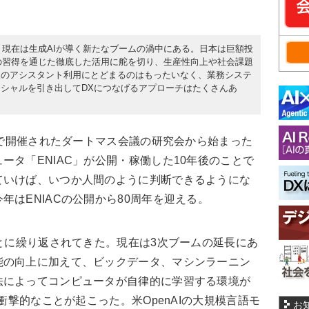
り、現在は生成AIが導く新たなブームの渦中にある。日本は巨額投
どの習得を通じた徹底した活用に舵を切り、生産性向上や社会課題
人のアシスタント利用にとどまるのはもったいなく、業務システ
ンシャルを引き出してDXにつなげるアプローチはたくさんあ
国で開催されたダートマス会議の研究会から始まった
ータ「ENIAC」が公開・稼働した10年後のことで
ていけば、いつか人間のように判断できるようにな
年はENIACの公開から80周年を迎える。
とに繰り返されてきた。現在は3次ブームの延長にあ
能の向上に加えて、ビックデータ、マシンラーニン
法によってコンピュータが自律的に学習する環境が
、衝撃的なことが起こった。米OpenAIの大規模言語モ
お