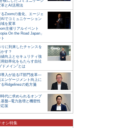
mを核にしたコミュニケーシ
革とAI活用法
るZoomの進化、エージェ
型AIでコミュニケーション
領域を変革
oom主催リアルイベント
opia On the Road Japan」
ート
年ぶりに到来したチャンスを
活かす？
価値向上とセキュリティ強
運用効率化をもたらす自社
“ドメイン”とは
I導入が迫るIT部門改革―
員エンゲージメント向上に
るRidgelinezの処方箋
AI時代に求められるオンプ
ス基盤─電力急増と機密性
対応策
チオシ特集