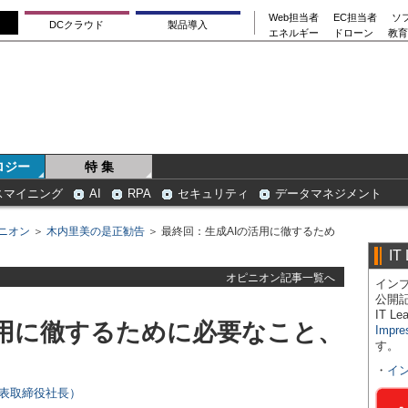
Web担当者
EC担当者
ソ
DCクラウド
製品導入
エネルギー
ドローン
教育
ロジー
特 集
スマイニング
AI
RPA
セキュリティ
データマネジメント
ニオン
＞
木内里美の是正勧告
＞ 最終回：生成AIの活用に徹するため
IT
オピニオン記事一覧へ
インプ
公開
IT 
活用に徹するために必要なこと、
Impre
す。
・
イ
代表取締役社長）