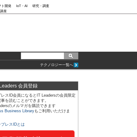
フト開発
IoT・AI
研究・調査
講座
テクノロジー一覧へ
 Leaders 会員登録
レスID会員になるとIT Leadersの会員限定
記事を読むことができます。
Leadersのメルマガを購読できます
ss Business Library
もご利用いただけま
ンプレスIDとは