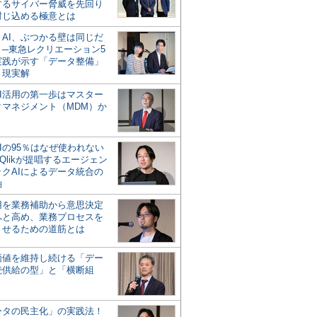
するサイバー脅威を先回り
封じ込める極意とは
とAI、ぶつかる壁は同じだ
」─東急レクリエーション5
実践が示す「データ整備」
う現実解
AI活用の第一歩はマスター
タマネジメント（MDM）か
Iの95％はなぜ使われない
Qlikが提唱するエージェン
ックAIによるデータ統合の
軸
活用を業務補助から意思決定
へと高め、業務プロセスを
させるための道筋とは
の価値を維持し続ける「デー
続供給の型」と「横断組
ータの民主化」の実践法！