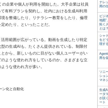
ナレ
多くの企業や個人が利用を開始した。大手企業は社員
用の仕
って有料プランを契約し、社内における生成AI利用
ビジ
環境を整備したり、リテラシー教育をしたり、倫理
地図
を定めたり、といったことだ。
拓く
とは
シャ
、活用範囲が広がっている。動画を生成したり特定
をどう
現す
型の生成AIも、たくさん提供されている。制限付
ことから、新しいものに目がない個人ユーザーがい
Age
用を
どのような使われ方をしているのか、さまざまな立
のような使われ方が多い。
ソニ
ショ
マネ
ーン化と自動化
生成
ータ
が説く
ート