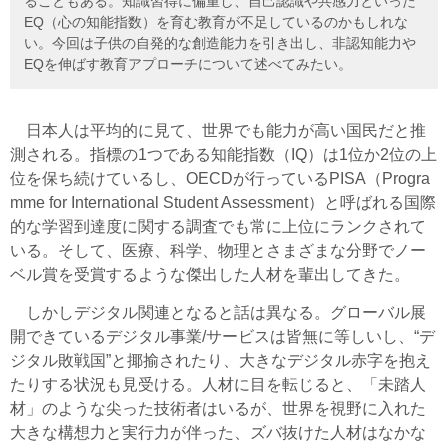
ることもある。知識習得に偏重し、自己認識や共感力といった
EQ（心の知能指数）を育む教育が不足しているのかもしれな
い。今回は子供の自発的な創造能力を引き出し、非認知能力や
EQを伸ばす教育アプローチについて述べてみたい。
日本人は平均的に見て、世界でも能力が高い国民だと推
測される。指標の1つである知能指数（IQ）は1位か2位の上
位を保ち続けているし、OECDが行っているPISA（Progra
mme for International Student Assessment）と呼ばれる国際
的な学習到達度に関する調査でも常に上位にランクされて
いる。そして、医療、科学、物理とさまざまな分野でノー
ベル賞を受賞するような傑出した人材を輩出してきた。
しかしデジタル関連となると話は異なる。グローバル展
開できているデジタル事業/サービスは皆無に等しいし、“デ
ジタル敗戦国”と揶揄されたり、大きなデジタル赤字を抱え
たりする状況も見受ける。人材に目を転じると、「未踏人
材」のような尖った技術者はいるが、世界を視野に入れた
大きな構想力と実行力が伴った、ズバ抜けた人材はなかな