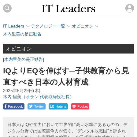
IT Leaders
＞
テクノロジー一覧
＞
オピニオン
＞
木内里美の是正勧告
オピニオン
木内里美の是正勧告
IQよりEQを伸ばす─子供教育から見
直すべき日本の人材育成
2025年5月29日(木)
木内 里美（オラン 代表取締役社長）
!
Facebook
Twitter
Hatena
Pocket
日本人はIQや学力において世界的に高い水準にあるものの、デ
ジタル分野では国際競争力が低く、“デジタル敗戦国”と評され