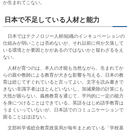
か生まれてこない。
日本で不足している人材と能力
日本ではテクノロジー人材/組織のインキュベーションの
仕組みが弱いことは否めないが、それ以前に何か欠落して
いる環境とか要因とかがあるのではないかと疑わざるをえ
ない。
人材が育つのは、本人の才能も当然ながら、生まれてか
らの親や教師による教育が大きな影響を与える。日本の教
育は総じてすぐれていると言ってよい。文字を読み書きで
きない非識字者はほとんどいないし、加減乗除の計算にも
大抵が困らない。義務教育を通じて、平均的に一定の能力
を身につけることはできている。英語をはじめ語学教育は
うまくいっていないが、日本語でのコミュニケーションで
困ることはほぼない。
文部科学省総合教育政策局が毎年まとめている「学校基