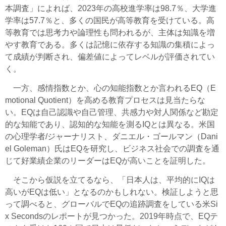
本調査」によれば、2023年の高校進学率は98.7％、大学進
学率は57.7％と、多くの国民が高等教育を受けている。高
等教育では思考力や論理性も問われるが、主体は知識を増
やす教育である。多くは記憶に依存する知識の集積によっ
て成績が判断され、偏差値によってレベルが評価されてい
く。
一方、感情指数とか、心の知能指数とか言われるEQ（E
motional Quotient）を高める教育プロセスは見当たらな
い。EQは自己認識や自己管理、共感力や対人関係など勘定
的な知能であり、認知的な知能を測るIQとは異なる。米国
の心理学者/ジャーナリスト、ダニエル・ゴールマン（Dani
el Goleman）氏はEQを研究し、ビジネス社会での調査を通
じて好業績企業のリーダーはEQが高いことを証明した。
そこから仮説を立てるなら、「日本人は、平均的にIQは
高いがEQは低い」となるのかもしれない。検証しようと思
って調べると、グローバルでEQの追跡調査をしている米Si
x Secondsのレポートが見つかった。2019年時点で、EQテ