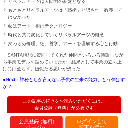
リベラルアーツは人間力の基盤となる
もともとリベラルアーツは「藝術」と訳され「教養」で
はなかった
藝はアート、術はテクノロジー
時代と共に変化していくリベラルアーツの概念
変わらぬ倫理、徳、哲学、アートを理解する心と行動
SANTA構想に賛同してくれた仲間といろいろ議論しなが
ら事業モデルを詰めていったが、結果として事業の立ち上
げには至らず、忸怩たる思いが残った。
●Next：神秘としか言えない子供の生来の能力、どう伸ばす
か？
この記事の続きをお読みいただくには、
会員登録（無料）が必要です
会員登録 (無料)
ログインして
ページへ
記事を読む