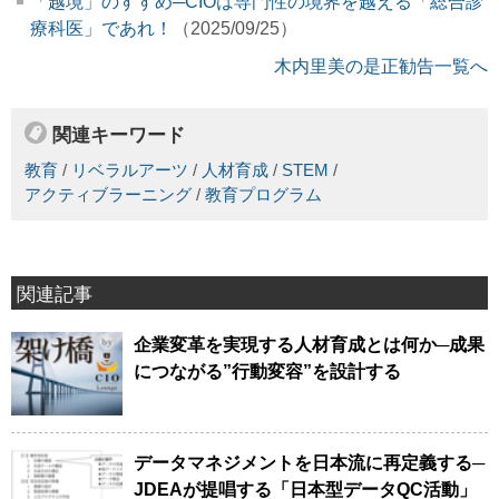
「越境」のすすめ─CIOは専門性の境界を越える「総合診
療科医」であれ！
（2025/09/25）
木内里美の是正勧告一覧へ
関連キーワード
教育
/
リベラルアーツ
/
人材育成
/
STEM
/
アクティブラーニング
/
教育プログラム
関連記事
企業変革を実現する人材育成とは何か─成果
につながる”行動変容”を設計する
データマネジメントを日本流に再定義する─
JDEAが提唱する「日本型データQC活動」