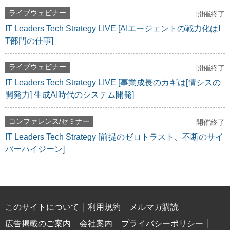
ライブウェビナー
開催終了
IT Leaders Tech Strategy LIVE [AIエージェントの戦力化はI
T部門の仕事]
ライブウェビナー
開催終了
IT Leaders Tech Strategy LIVE [事業成長のカギは[情シスの
開発力] 生成AI時代のシステム開発]
コンファレンス/セミナー
開催終了
IT Leaders Tech Strategy [前提のゼロトラスト、不断のサイ
バーハイジーン]
このサイトについて
利用規約
メルマガ購読
広告掲載のご案内
会社案内
プライバシーポリシー