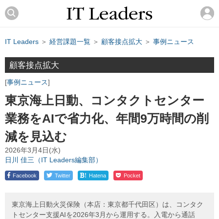
IT Leaders
＞
経営課題一覧
＞
顧客接点拡大
＞
事例ニュース
顧客接点拡大
事例ニュース
東京海上日動、コンタクトセンター
業務をAIで省力化、年間9万時間の削
減を見込む
2026年3月4日(水)
日川 佳三（IT Leaders編集部）
!
Facebook
Twitter
Hatena
Pocket
東京海上日動火災保険（本店：東京都千代田区）は、コンタク
トセンター支援AIを2026年3月から運用する。入電から通話