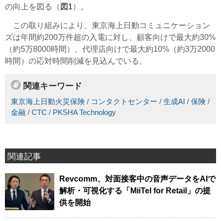
の向上を図る（
図1
）。
この取り組みにより、東京海上日動コミュニケーション
ズは年間約200万件超の入電に対し、顧客向けで最大約30%
（約5万8000時間）、代理店向けで最大約10%（約3万2000
時間）の応対時間削減を見込んでいる。
関連キーワード
東京海上日動火災保険
/
コンタクトセンター
/
生成AI
/
保険
/
金融
/
CTC
/
PKSHA Technology
関連記事
Revcomm、対面接客中の音声データをAIで
解析・可視化する「MiiTel for Retail」の提
供を開始