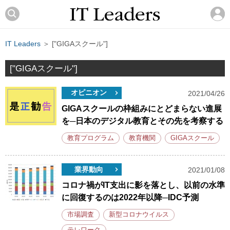
IT Leaders
＞ ["GIGAスクール"]
["GIGAスクール"]
オピニオン
2021/04/26
GIGAスクールの枠組みにとどまらない進展
を─日本のデジタル教育とその先を考察する
教育プログラム
教育機関
GIGAスクール
業界動向
2021/01/08
コロナ禍がIT支出に影を落とし、以前の水準
に回復するのは2022年以降─IDC予測
市場調査
新型コロナウイルス