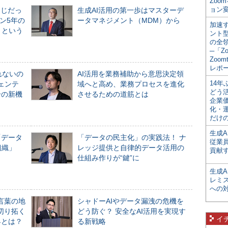
Zoo
ョン変
同じだっ
生成AI活用の第一歩はマスターデ
ン5年の
ータマネジメント（MDM）から
加速す
」という
ント
の全
─「Z
Zoomt
レポ
れないの
AI活用を業務補助から意思決定領
14
ジェンテ
域へと高め、業務プロセスを進化
どう
合の新機
させるための道筋とは
企業
化・
だけの
生成A
「データ
「データの民主化」の実践法！ ナ
従業
組織」
レッジ提供と自律的データ活用の
貢献す
仕組み作りが“鍵”に
生成
レミ
への
言葉の地
シャドーAIやデータ漏洩の危機を
切り拓く
どう防ぐ？ 安全なAI活用を実現す
イ
界とは？
る新戦略