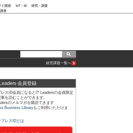
フト開発
IoT・AI
研究・調査
講座
経営課題一覧へ
 Leaders 会員登録
レスID会員になるとIT Leadersの会員限定
記事を読むことができます。
Leadersのメルマガを購読できます
ss Business Library
もご利用いただけま
ンプレスIDとは