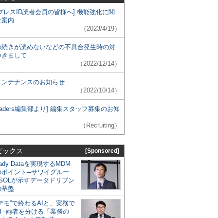
プレスID読者会員の皆様へ] 機能強化に関
ご案内
（2023/4/19）
の続きが読めないなどの不具合発生時の対
つきまして
（2022/12/14）
メンテナンスのお知らせ
（2022/10/14）
 Leaders編集部より] 編集スタッフ募集のお知
（Recruiting）
ピックス
[Sponsored]
eady Dataを実現するMDM
のポイント─サワイグルー
SOLが示すデータドリブン
の基盤
デモ”で終わるAIと、実務で
I─両者を分ける「業務の