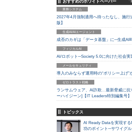
おすすめのホワイトペーパー
「製
業務システム
2027年4月強制適用へ待ったなし、施行迫
版】
生成AI/AIエージェント
成否のカギは「データ基盤」に─生成AI時代
フィジカルAI
AI/ロボット─Society 5.0に向けた社会実
メールセキュリティ
導入のみならず運用時の“ポリシー上げ”が肝心
ゼロトラスト戦略
ランサムウェア、AI詐欺…最新脅威に抗
ーハイジーン]【IT Leaders特別編集号】
トピックス
AI Ready Dataを実現す
功のポイント─サワイグル