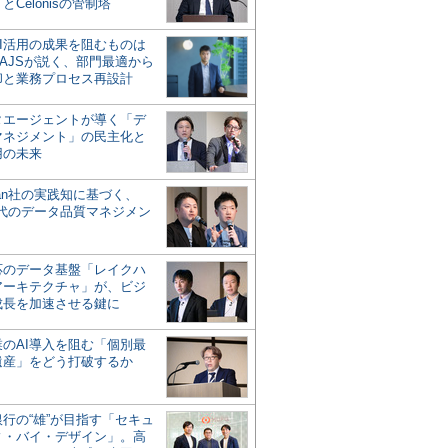
とCelonisの管制塔
AI活用の成果を阻むものは
AJSが説く、部門最適から
却と業務プロセス再設計
タエージェントが導く「デ
マネジメント」の民主化と
用の未来
san社の実践知に基づく、
時代のデータ品質マネジメン
対応のデータ基盤「レイクハ
アーキテクチャ」が、ビジ
成長を加速させる鍵に
業のAI導入を阻む「個別最
遺産」をどう打破するか
行の“雄”が目指す「セキュ
ィ・バイ・デザイン」。高