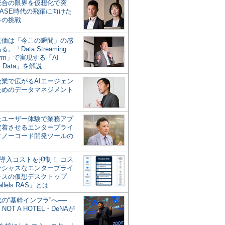
統合の限界を仮想化で突
ASE時代の飛躍に向けた
キの挑戦
の真価は「今この瞬間」の感
。「Data Streaming
form」で実現する「AI
y Data」を解説
企業で広がるAIエージェン
ためのデータマネジメント
？
たユーザー体験で業務アプ
定着させるエンタープライ
けノーコード開発ツールの
の導入コストを抑制！ コス
ンシャスなエンタープライ
ラスの仮想デスクトップ
allels RAS」とは
代の“基幹インフラ”へ──
NOT A HOTEL・DeNAが