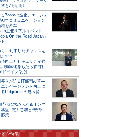
mを核にしたコミュニケーシ
革とAI活用法
るZoomの進化、エージェ
型AIでコミュニケーション
領域を変革
oom主催リアルイベント
opia On the Road Japan」
ート
年ぶりに到来したチャンスを
活かす？
価値向上とセキュリティ強
運用効率化をもたらす自社
“ドメイン”とは
I導入が迫るIT部門改革―
員エンゲージメント向上に
るRidgelinezの処方箋
AI時代に求められるオンプ
ス基盤─電力急増と機密性
対応策
チオシ特集