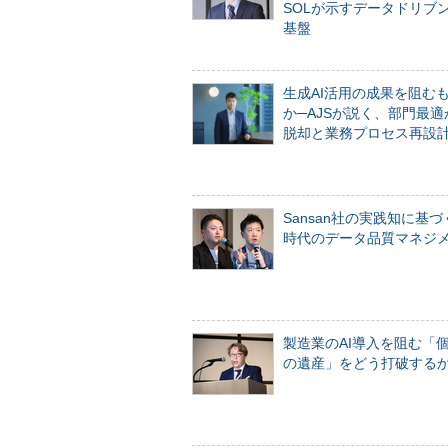
SOLが示すデータドリブ
基盤
生成AI活用の成果を阻む
か─AJSが説く、部門最適
脱却と業務プロセス再設
Sansan社の実践知に基づ
時代のデータ品質マネジ
製造業のAI導入を阻む「
の遺産」をどう打破する