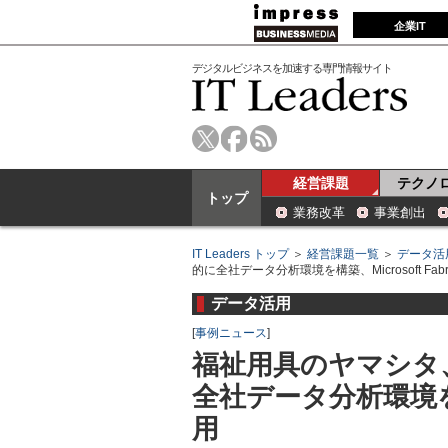
企業IT
デジタルビジネスを加速する専門情報サイト
経営課題
テクノ
トップ
業務改革
事業創出
IT Leaders トップ
＞
経営課題一覧
＞
データ活
的に全社データ分析環境を構築、Microsoft Fab
データ活用
[
事例ニュース
]
福祉用具のヤマシタ
全社データ分析環境を構築
用