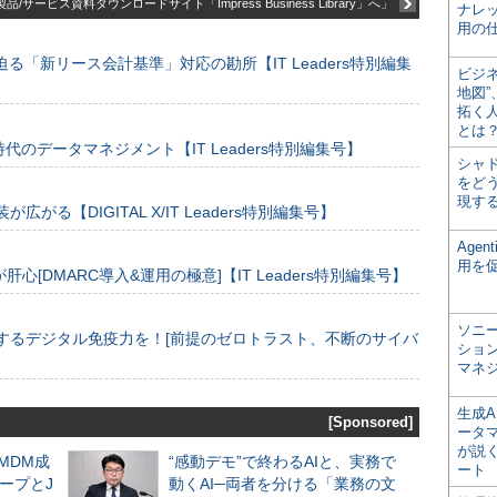
品/サービス資料ダウンロードサイト「Impress Business Library」へ」
ナレ
用の仕
る「新リース会計基準」対応の勘所【IT Leaders特別編集
ビジ
地図
拓く
とは
のデータマネジメント【IT Leaders特別編集号】
シャ
をどう
現す
装が広がる【DIGITAL X/IT Leaders特別編集号】
Age
用を
[DMARC導入&運用の極意]【IT Leaders特別編集号】
ソニ
するデジタル免疫力を！[前提のゼロトラスト、不断のサイバ
ショ
マネ
生成
[Sponsored]
ータ
が説く
るMDM成
“感動デモ”で終わるAIと、実務で
ート
ープとJ
動くAI─両者を分ける「業務の文