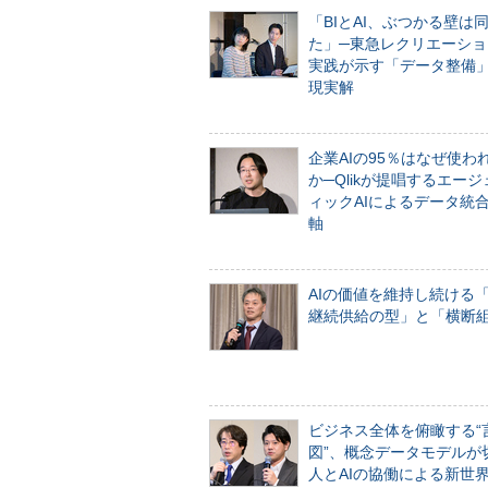
「BIとAI、ぶつかる壁は
た」─東急レクリエーショ
実践が示す「データ整備
現実解
企業AIの95％はなぜ使わ
か─Qlikが提唱するエー
ィックAIによるデータ統
軸
AIの価値を維持し続ける
継続供給の型」と「横断
ビジネス全体を俯瞰する“
図”、概念データモデルが
人とAIの協働による新世