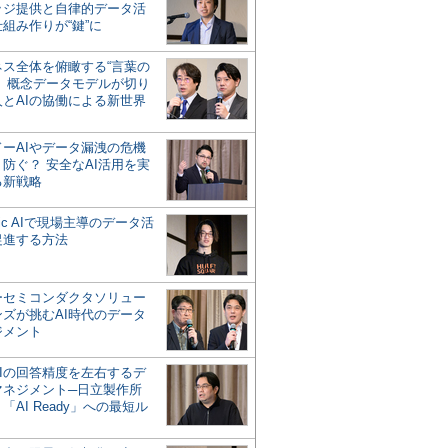
ッジ提供と自律的データ活
組み作りが“鍵”に
ネス全体を俯瞰する“言葉の
”、概念データモデルが切り
人とAIの協働による新世界
？
ドーAIやデータ漏洩の危機
防ぐ？ 安全なAI活用を実
る新戦略
ntic AIで現場主導のデータ活
促進する方法
ーセミコンダクタソリュー
ンズが挑むAI時代のデータ
ジメント
AIの回答精度を左右するデ
マネジメント─日立製作所
「AI Ready」への最短ル