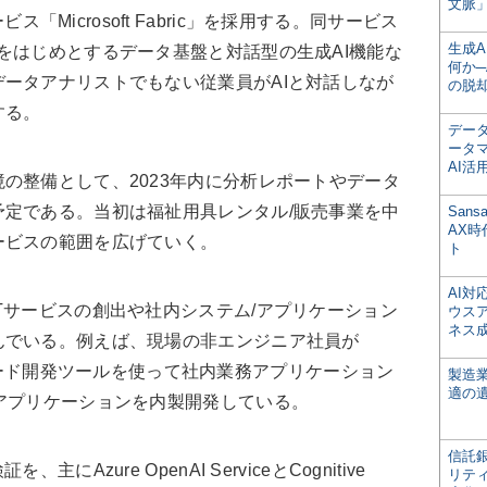
文脈」
ービス「Microsoft Fabric」を採用する。同サービス
生成
をはじめとするデータ基盤と対話型の生成AI機能な
何か─
ータアナリストでもない従業員がAIと対話しなが
の脱
する。
デー
ータ
AI活
整備として、2023年内に分析レポートやデータ
定である。当初は福祉用具レンタル/販売事業を中
San
AX
ービスの範囲を広げていく。
ト
AI
サービスの創出や社内システム/アプリケーション
ウス
ネス
んでいる。例えば、現場の非エンジニア社員が
のローコード開発ツールを使って社内業務アプリケーション
製造
適の
アプリケーションを内製開発している。
信託銀
zure OpenAI ServiceとCognitive
リテ