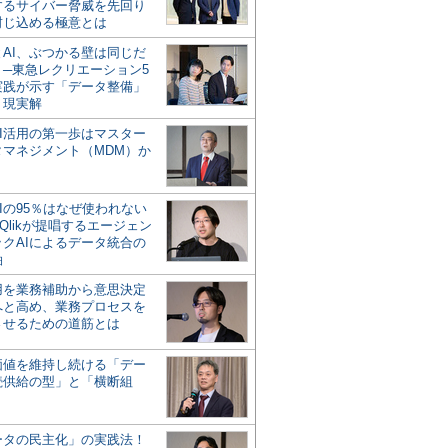
するサイバー脅威を先回り
封じ込める極意とは
とAI、ぶつかる壁は同じだ
」─東急レクリエーション5
実践が示す「データ整備」
う現実解
AI活用の第一歩はマスター
タマネジメント（MDM）か
Iの95％はなぜ使われない
Qlikが提唱するエージェン
ックAIによるデータ統合の
軸
活用を業務補助から意思決定
へと高め、業務プロセスを
させるための道筋とは
の価値を維持し続ける「デー
続供給の型」と「横断組
ータの民主化」の実践法！