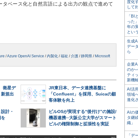
度化
のデータベース化と自然言語による出力の観点で進めて
して
「BI
った
年の
とい
生成
デー
ら
ure
/
Azure OpenAI Service
/
内製化
/
福祉
/
介護
/
静岡県
/
Microsoft
企業A
のか─
ティ
新機
、衛星デ
JR東日本、データ連携基盤に
AI
、新規出
「Confluent」を採用、Suicaの顧
領域
進化
客体験を向上
ト設計・
ビルOSが実現する“後付け”の施設/
AI
例を
機器連携─大阪公立大学がスマート
タ継
織」
ビルの権限制御と拡張性を実証
「デ