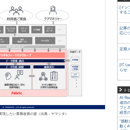
[イン
する
記事
応に
定期
[IT
らせ
ト
AI R
成功
プとJ
経営
実現したい業務改善の姿（出典：ヤマシタ）
“感動
動くA