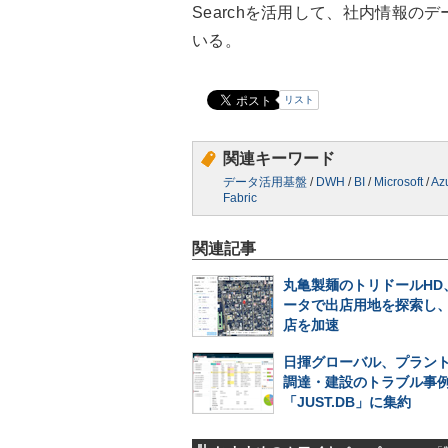
Searchを活用して、社内情報
いる。
リスト
関連キーワード
データ活用基盤
/
DWH
/
BI
/
Microsoft
/
Az
Fabric
関連記事
丸亀製麺のトリドールHD
ータで出店用地を探索し
店を加速
日揮グローバル、プラン
調達・建設のトラブル事
「JUST.DB」に集約