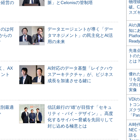
物理
ン経営の
脈」とCelonisの管制塔
破。C
スズ
AI
ものは何
データエージェントが導く「デー
知にある
からの
タマネジメント」の民主化とAI活
Plat
Read
計
用の未来
先進
トの
とは
く、AX
AI対応のデータ基盤「レイクハウ
優れ
メント
スアーキテクチャ」が、ビジネス
リを
成長を加速させる鍵に
ズ向
実像
VDI
トコ
個別最適
信託銀行の“雄”が目指す「セキュ
ズク
か
リティ・バイ・デザイン」。高度
「Par
化するサイバー脅威を先回りして
AI時
封じ込める極意とは
NEC・
語る