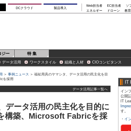
Web担当者
EC担当者
ソ
DCクラウド
製品導入
エネルギー
ドローン
教育
ロジー
特 集
データ活用
ワークスタイル
組織と人材
CIOコンピタンス
用
＞
事例ニュース
＞ 福祉用具のヤマシタ、データ活用の民主化を目
ricを採用
IT
データ活用記事一覧へ
インプ
公開
IT 
、データ活用の民主化を目的に
Impre
す。
、Microsoft Fabricを採
・
イ