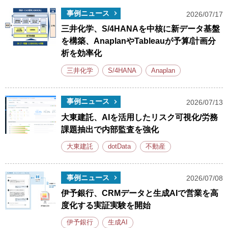
事例ニュース
2026/07/17
三井化学、S/4HANAを中核に新データ基盤
を構築、AnaplanやTableauが予算/計画分
析を効率化
三井化学
S/4HANA
Anaplan
事例ニュース
2026/07/13
大東建託、AIを活用したリスク可視化/労務
課題抽出で内部監査を強化
大東建託
dotData
不動産
事例ニュース
2026/07/08
伊予銀行、CRMデータと生成AIで営業を高
度化する実証実験を開始
伊予銀行
生成AI