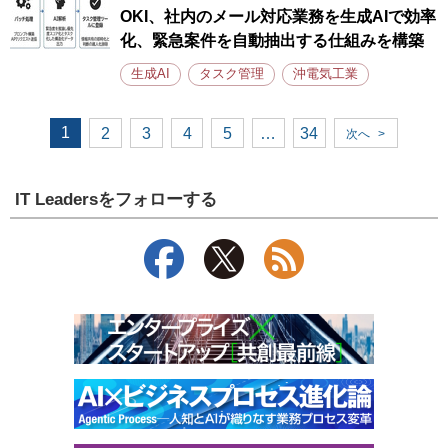
OKI、社内のメール対応業務を生成AIで効率
化、緊急案件を自動抽出する仕組みを構築
生成AI
タスク管理
沖電気工業
1
2
3
4
5
…
34
次へ
>
IT Leadersをフォローする