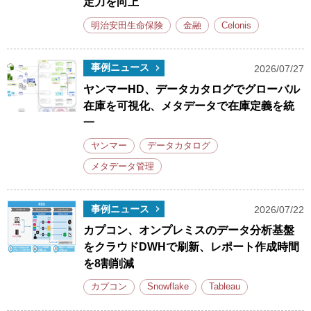
定力を向上
明治安田生命保険
金融
Celonis
事例ニュース
2026/07/27
ヤンマーHD、データカタログでグローバル
在庫を可視化、メタデータで在庫定義を統
一
ヤンマー
データカタログ
メタデータ管理
事例ニュース
2026/07/22
カプコン、オンプレミスのデータ分析基盤
をクラウドDWHで刷新、レポート作成時間
を8割削減
カプコン
Snowflake
Tableau