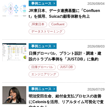
事例ニュース
2026/08/04
JR東日本、データ連携基盤に「Confluen
t」を採用、Suicaの顧客体験を向上
JR東日本
Confluent
データストリーミング
事例ニュース
2026/08/03
日揮グローバル、プラント設計・調達・建
設のトラブル事例を「JUST.DB」に集約
日揮グローバル
JUST.DB
エンジニアリング
事例ニュース
2026/07/29
明治安田生命、給付金支払プロセスの改善
にCelonisを活用、リアルタイム可視化で査