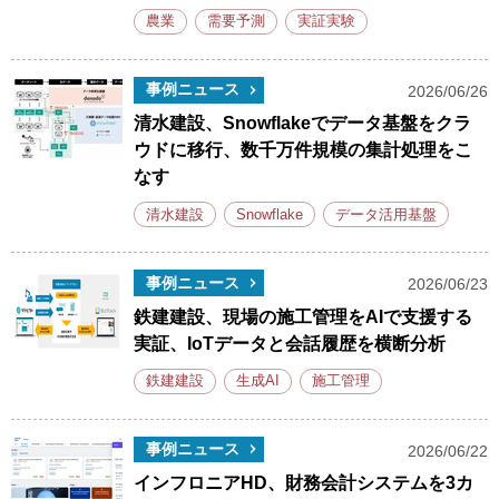
農業
需要予測
実証実験
事例ニュース
2026/06/26
清水建設、Snowflakeでデータ基盤をクラ
ウドに移行、数千万件規模の集計処理をこ
なす
清水建設
Snowflake
データ活用基盤
事例ニュース
2026/06/23
鉄建建設、現場の施工管理をAIで支援する
実証、IoTデータと会話履歴を横断分析
鉄建建設
生成AI
施工管理
事例ニュース
2026/06/22
インフロニアHD、財務会計システムを3カ