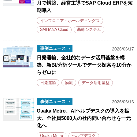
月で構築、経営主導でSAP Cloud ERPを短
期導入
インフロニア・ホールディングス
S/4HANA Cloud
基幹システム
事例ニュース
2026/06/17
日発運輸、全社的なデータ活用基盤を構
築、新BI/分析ツールでデータ探索を10分か
らゼロに
日発運輸
物流
データ活用基盤
事例ニュース
2026/06/16
Osaka Metro、AIヘルプデスクの導入を拡
大、全社員5000人の社内問い合わせを一元
化へ
Osaka Metro
ヘルプデスク