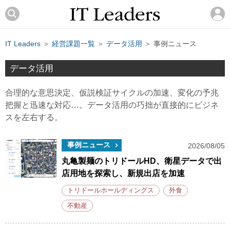
IT Leaders
＞
経営課題一覧
＞
データ活用
＞ 事例ニュース
データ活用
合理的な意思決定、仮説検証サイクルの加速、変化の予兆
把握と迅速な対応…。データ活用の巧拙が直接的にビジネ
スを左右する。
事例ニュース
2026/08/05
丸亀製麺のトリドールHD、衛星データで出
店用地を探索し、新規出店を加速
トリドールホールディングス
外食
不動産