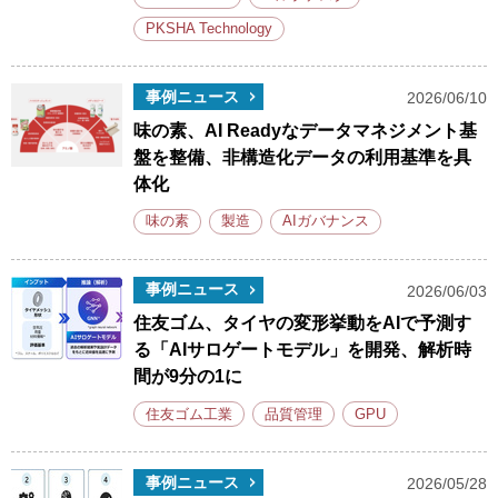
PKSHA Technology
事例ニュース
2026/06/10
味の素、AI Readyなデータマネジメント基
盤を整備、非構造化データの利用基準を具
体化
味の素
製造
AIガバナンス
事例ニュース
2026/06/03
住友ゴム、タイヤの変形挙動をAIで予測す
る「AIサロゲートモデル」を開発、解析時
間が9分の1に
住友ゴム工業
品質管理
GPU
事例ニュース
2026/05/28