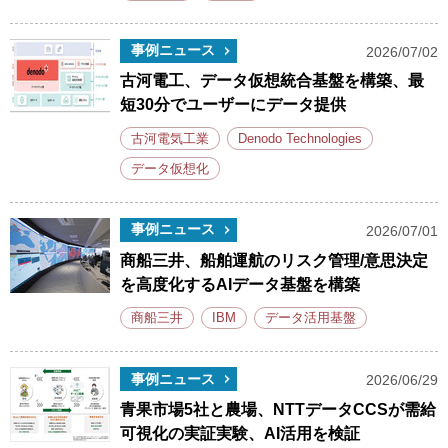
事例ニュース
2026/07/02
古河電工、データ仮想統合基盤を構築、最
短30分でユーザーにデータ提供
古河電気工業
Denodo Technologies
データ仮想化
事例ニュース
2026/07/01
商船三井、船舶運航のリスク管理/意思決定
を高度化するAIデータ基盤を構築
商船三井
IBM
データ活用基盤
事例ニュース
2026/06/29
青果市場5社と農場、NTTデータCCSが需給
可視化の実証実験、AI活用を検証