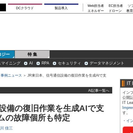
Web担当者
EC担当者
ソ
DCクラウド
製品導入
エネルギー
ドローン
教育
ロジー
特 集
スマイニング
AI
RPA
セキュリティ
データマネジメント
＞
事例ニュース
＞ JR東日本、信号通信設備の復旧作業を生成AIで支
IT
AI記事一覧へ
インプ
公開
IT 
設備の復旧作業を生成AIで支
Impre
す。
ムの故障個所も特定
・
イ
日川 佳三