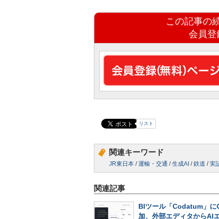
この記事の
会員登
リスト
関連キーワード
JR東日本
/
運輸・交通
/
生成AI
/
鉄道
/
実
関連記事
BIツール「Codatum」に
加、外部エディタからAI