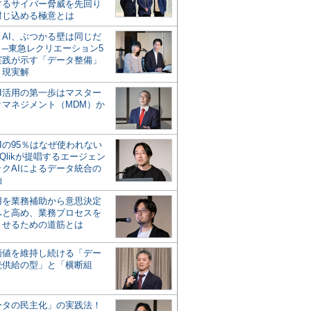
するサイバー脅威を先回り
封じ込める極意とは
とAI、ぶつかる壁は同じだ
」─東急レクリエーション5
実践が示す「データ整備」
う現実解
AI活用の第一歩はマスター
タマネジメント（MDM）か
Iの95％はなぜ使われない
Qlikが提唱するエージェン
ックAIによるデータ統合の
軸
活用を業務補助から意思決定
へと高め、業務プロセスを
させるための道筋とは
の価値を維持し続ける「デー
続供給の型」と「横断組
ータの民主化」の実践法！