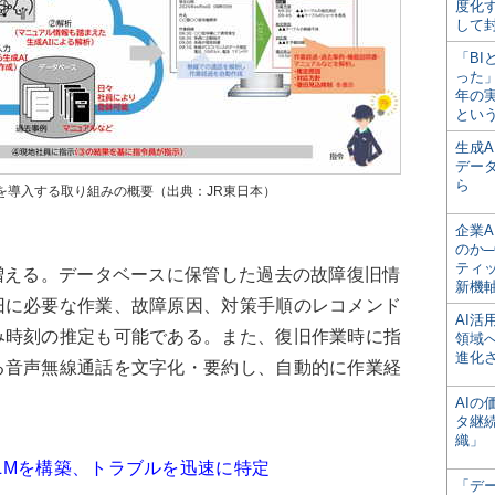
度化
して
「BI
った
年の
とい
生成
デー
ら
を導入する取り組みの概要（出典：JR東日本）
企業A
のか─
ティ
増える。データベースに保管した過去の故障復旧情
新機
旧に必要な作業、故障原因、対策手順のレコメンド
AI
み時刻の推定も可能である。また、復旧作業時に指
領域
進化
る音声無線通話を文字化・要約し、自動的に作業経
AI
タ継
織」
LMを構築、トラブルを迅速に特定
「デ