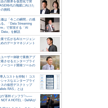
統合の限界を仮想化で突
ASE時代の飛躍に向けた
キの挑戦
の真価は「今この瞬間」の感
。「Data Streaming
form」で実現する「AI
y Data」を解説
企業で広がるAIエージェン
ためのデータマネジメント
？
たユーザー体験で業務アプ
定着させるエンタープライ
けノーコード開発ツールの
の導入コストを抑制！ コス
ンシャスなエンタープライ
ラスの仮想デスクトップ
allels RAS」とは
代の“基幹インフラ”へ──
NOT A HOTEL・DeNAが