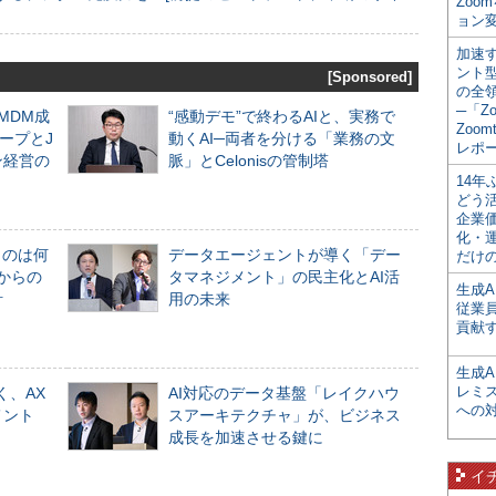
Zoo
ョン変
加速す
ント
[Sponsored]
の全
─「Z
るMDM成
“感動デモ”で終わるAIと、実務で
Zoomt
ープとJ
動くAI─両者を分ける「業務の文
レポ
ン経営の
脈」とCelonisの管制塔
14
どう
企業
化・
ものは何
データエージェントが導く「デー
だけの
からの
タマネジメント」の民主化とAI活
生成A
計
用の未来
従業
貢献す
生成
レミ
く、AX
AI対応のデータ基盤「レイクハウ
への
メント
スアーキテクチャ」が、ビジネス
成長を加速させる鍵に
イ