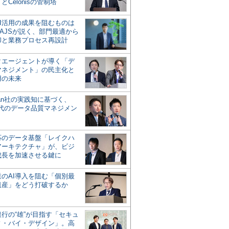
とCelonisの管制塔
AI活用の成果を阻むものは
AJSが説く、部門最適から
却と業務プロセス再設計
タエージェントが導く「デ
マネジメント」の民主化と
用の未来
san社の実践知に基づく、
時代のデータ品質マネジメン
対応のデータ基盤「レイクハ
アーキテクチャ」が、ビジ
成長を加速させる鍵に
業のAI導入を阻む「個別最
遺産」をどう打破するか
行の“雄”が目指す「セキュ
ィ・バイ・デザイン」。高