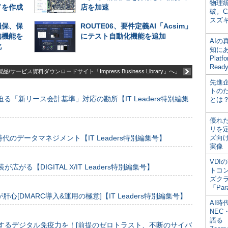
物理
ドを作成
店を加速
破。C
スズ
損保、保
ROUTE06、要件定義AI「Acsim」
知機能を
にテスト自動化機能を追加
AI
化
知にある
Plat
Read
品/サービス資料ダウンロードサイト「Impress Business Library」へ」
先進
トの
る「新リース会計基準」対応の勘所【IT Leaders特別編集
とは
優れ
リを
のデータマネジメント【IT Leaders特別編集号】
ズ向
実像
VDI
装が広がる【DIGITAL X/IT Leaders特別編集号】
トコ
ズク
「Par
[DMARC導入&運用の極意]【IT Leaders特別編集号】
AI時
NEC・
語る
するデジタル免疫力を！[前提のゼロトラスト、不断のサイバ