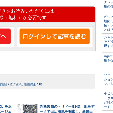
ナレ
用の仕
続きをお読みいただくには、
録（無料）が必要です
ビジ
地図
拓く
とは
シャ
をどう
現す
Age
用を
ソニ
ショ
マネ
証実験
/
技術継承
/
設備保全
/
JR
生成
ータ
が説く
CLIを追
丸亀製麺のトリドールHD、衛星デ
ート
エージェ
ータで出店用地を探索し、新規出