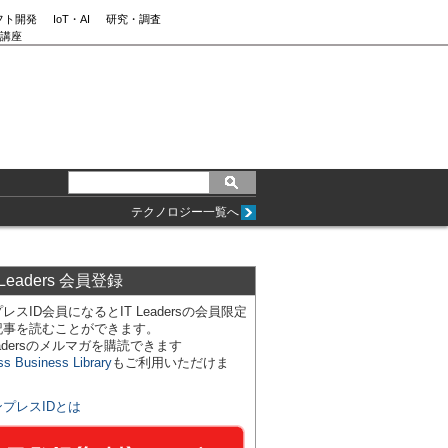
フト開発
IoT・AI
研究・調査
講座
テクノロジー一覧へ
 Leaders 会員登録
レスID会員になるとIT Leadersの会員限定
記事を読むことができます。
Leadersのメルマガを購読できます
ss Business Library
もご利用いただけま
ンプレスIDとは