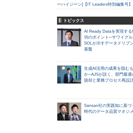
ーハイジーン]【IT Leaders特別編集号】
トピックス
AI Ready Dataを実現す
功のポイント─サワイグル
SOLが示すデータドリブ
基盤
生成AI活用の成果を阻む
か─AJSが説く、部門最適
脱却と業務プロセス再設
Sansan社の実践知に基づ
時代のデータ品質マネジ