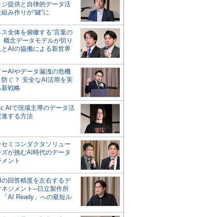
ッジ提供と自律的データ活
組み作りが“鍵”に
ネス全体を俯瞰する“言葉の
”、概念データモデルが切り
人とAIの協働による新世界
？
ドーAIやデータ漏洩の危機
防ぐ？ 安全なAI活用を実
る新戦略
ntic AIで現場主導のデータ活
促進する方法
ーセミコンダクタソリュー
ンズが挑むAI時代のデータ
ジメント
AIの回答精度を左右するデ
マネジメント─日立製作所
「AI Ready」への最短ル