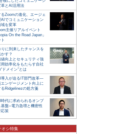
mを核にしたコミュニケーシ
革とAI活用法
るZoomの進化、エージェ
型AIでコミュニケーション
領域を変革
oom主催リアルイベント
opia On the Road Japan」
ート
年ぶりに到来したチャンスを
活かす？
価値向上とセキュリティ強
運用効率化をもたらす自社
“ドメイン”とは
I導入が迫るIT部門改革―
員エンゲージメント向上に
るRidgelinezの処方箋
AI時代に求められるオンプ
ス基盤─電力急増と機密性
対応策
チオシ特集