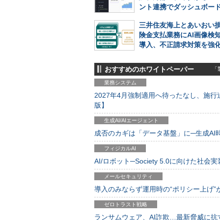
ント連携でダッシュボー
三井住友海上とあいおい
険金支払業務にAI画像検
導入、不正請求対策を強
おすすめのホワイトペーパー
「製
業務システム
2027年4月強制適用へ待ったなし、施行迫
版】
生成AI/AIエージェント
成否のカギは「データ基盤」に─生成AI時代
フィジカルAI
AI/ロボット─Society 5.0に向けた社会実
メールセキュリティ
導入のみならず運用時の“ポリシー上げ”が肝心
ゼロトラスト戦略
ランサムウェア、AI詐欺…最新脅威に抗