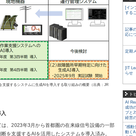
[イン
する
記事
応に
定期
[IT
らせ
を支援するシステムに生成AIを導入する取り組みの概要（出典：JR
ト
AI R
成功
プとJ
導入
経営
、2023年3月から首都圏の在来線信号設備の一部
“感動
動くA
断を支援するAIを活用したシステムを導入済み。