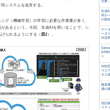
文脈」
て同システムを改良する。
生成
何か─
の脱
ング（機械学習）の学習に必要な作業量が多く、
があるという。今回、生成AIを用いることで、シ
デー
ータ
広げられるようにする（
図2
）。
AI活
San
AX
ト
AI
ウス
ネス
製造
適の
信託銀
リテ