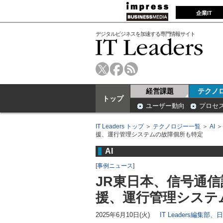
企業IT
デジタルビジネスを加速する専門情報サイト
経営課題
テクノ
トップ
ユーザー動向
プロセ
IT Leaders トップ
＞
テクノロジー一覧
＞
AI
援、運行管理システムの故障個所も特定
AI
[
事例ニュース
]
JR東日本、信号通信
援、運行管理システ
2025年6月10日(火)
IT Leaders編集部、