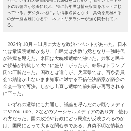
った。いずれの選挙結果にもSNSをはじめとするインターネッ
トの影響力が顕著に現れ、特に若年層は情報収集をネットに頼
っている。デジタル化により情報過多となり、真偽を見極める
のが一層困難になる中、ネットリテラシーが強く問われてい
る。
2024年10月～11月に大きな政治イベントがあった。日本
では衆議院選挙があり、自民党は少数与党となり一強時代
が終焉を迎えた。米国は大統領選挙で沸いた。共和と民主
の候補が拮抗して大いに盛り上がったが、結果はトランプ
氏の圧勝だった。国政とは違うが、兵庫県では、百条委員
会の結論が出ないまま知事に対する不信任決議案が議会の
全会一致で可決。しかし出直し選挙で前知事が再選される
に至った。
いずれの選挙にも共通し、議論を呼んだのが既存メディ
アやYouTube、Xなどのソーシャルメディアのあり方、使わ
れ方だった。国の政治や行政にどう民意が反映されるのか
は、国民にとって大きな関心事である。真偽不明な情報が