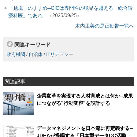
「越境」のすすめ─CIOは専門性の境界を越える「総合診
療科医」であれ！
（2025/09/25）
木内里美の是正勧告一覧へ
関連キーワード
政府機関
/
自治体
/
ITリテラシー
関連記事
企業変革を実現する人材育成とは何か─成果
につながる”行動変容”を設計する
データマネジメントを日本流に再定義する─
JDEAが提唱する「日本型データQC活動」