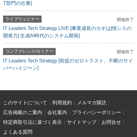
T部門の仕事]
ライブウェビナー
開催終了
IT Leaders Tech Strategy LIVE [事業成長のカギは[情シスの
開発力] 生成AI時代のシステム開発]
コンファレンス/セミナー
開催終了
IT Leaders Tech Strategy [前提のゼロトラスト、不断のサイ
バーハイジーン]
このサイトについて
利用規約
メルマガ購読
広告掲載のご案内
会社案内
プライバシーポリシー
特定商取引法に基づく表示
サイトマップ
お問合せ
よくある質問