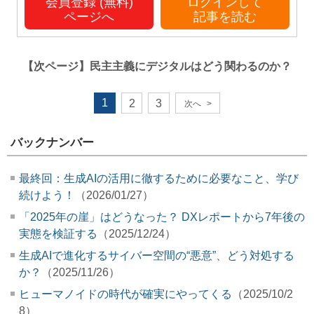
会員登録 (無料)
ログインして
ページへ
記事を読む
【次ページ】
民主主義にデジタルはどう関わるのか？
1
2
3
次へ
>
バックナンバー
最終回：生成AIの活用に徹するために必要なこと、学び
続けよう！
（2026/01/27）
「2025年の崖」はどうなった？ DXレポートから7年後の
実態を検証する
（2025/12/24）
生成AIで進化するサイバー空間の“悪意”、どう対処する
か？
（2025/11/26）
ヒューマノイドの時代が確実にやってくる
（2025/10/2
8）