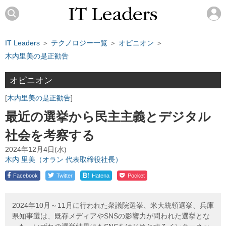
IT Leaders
＞
テクノロジー一覧
＞
オピニオン
＞
木内里美の是正勧告
オピニオン
木内里美の是正勧告
最近の選挙から民主主義とデジタル
社会を考察する
2024年12月4日(水)
木内 里美（オラン 代表取締役社長）
!
Facebook
Twitter
Hatena
Pocket
2024年10月～11月に行われた衆議院選挙、米大統領選挙、兵庫
県知事選は、既存メディアやSNSの影響力が問われた選挙とな