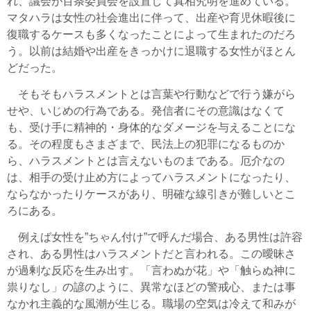
れ、議会が百条委員会を設置して真相究明を進めている。
マタハラは女性の社会進出に伴って、出産や育児休暇後に
復職するケースも多くなったことによって生まれたのだろ
う。以前は結婚や出産をきっかけに退職する女性がほとん
どだった。
そもそもハラスメントとは言葉や行動などで行う嫌がら
せや、いじめの行為である。発信者にその意識はなくて
も、受け手に精神的・身体的なダメージを与えることにな
る。その程度もさまざまで、民法上の犯罪になるものか
ら、ハラスメントとは言えないものまである。厄介なの
は、相手の受け止め方によってハラスメントになったり、
ならなかったりケースがあり、明確な線引きが難しいとこ
ろにある。
例えば女性を”ちゃん付け”で呼んだ場合、ある男性は許容
され、ある男性はハラスメントだと言われる。この曖昧さ
が過剰な反応を生み出す。「言わぬが花」や「触らぬ神に
祟りなし」の諺のように、異常なほどの警戒心、または事
なかれ主義的な風潮が生じる。職場の空気は冷えて和みが