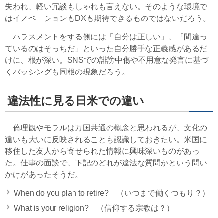
失われ、軽い冗談もしゃれも言えない。そのような環境で
はイノベーションもDXも期待できるものではないだろう。
ハラスメントをする側には「自分は正しい」、「間違っ
ているのはそっちだ」といった自分勝手な正義感があるだ
けに、根が深い。SNSでの誹謗中傷や不用意な発言に基づ
くバッシングも同根の現象だろう。
違法性に見る日米での違い
倫理観やモラルは万国共通の概念と思われるが、文化の
違いも大いに反映されることも認識しておきたい。米国に
移住した友人から寄せられた情報に興味深いものがあっ
た。仕事の面談で、下記のどれが違法な質問かという問い
かけがあったそうだ。
When do you plan to retire? （いつまで働くつもり？）
What is your religion? （信仰する宗教は？）