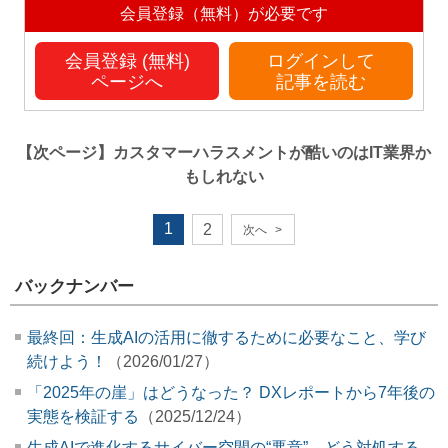
会員登録（無料）が必要です
会員登録 (無料)
ログインして
ページへ
記事を読む
【次ページ】
カスタマーハラスメントが酷いのはIT業界か
もしれない
1
2
次へ
>
バックナンバー
最終回：生成AIの活用に徹するために必要なこと、学び
続けよう！
（2026/01/27）
「2025年の崖」はどうなった？ DXレポートから7年後の
実態を検証する
（2025/12/24）
生成AIで進化するサイバー空間の“悪意”、どう対処する