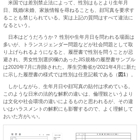
米国では差別禁止法によって、性別はもとより生年月
日、既婚/未婚、家族情報を尋ねることも、顔写真を要求す
ることも禁じられている。実は上記の質問はすべて違法に
なるという。
日本はどうだろうか？ 性別や生年月日を問われる場面は
多いが、トランスジェンダー問題などが社会問題として取
り上げられるようになると、履歴書で性別を問うことが忌
避され、男女性別選択欄のあったJIS規格の履歴書サンプル
は2020年7月に削除された。厚生労働省が2021年4月に新た
に示した履歴書の様式では性別は任意記載である（
図1
）。
しかしながら、生年月日や顔写真の貼付は求めている。
このような日米の法的な解釈の違いは、倫理観というより
は文化や社会環境の違いによるものと思われるが、その違
いはハラスメントの解釈にも影響するので、よく理解して
おいた方がいい。