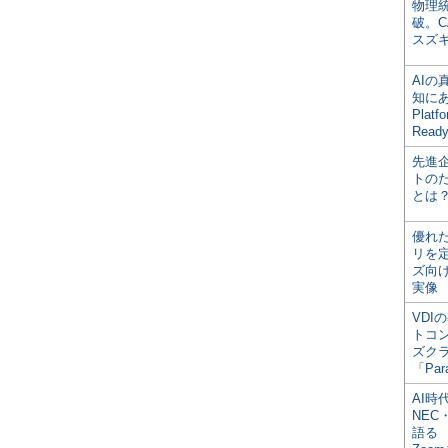
物理
破。C
スズ
AI
知にある
Plat
Read
先進
トの
とは
優れ
リを
ズ向
実像
VDI
トコ
ズク
「Par
AI時
NEC・
語る