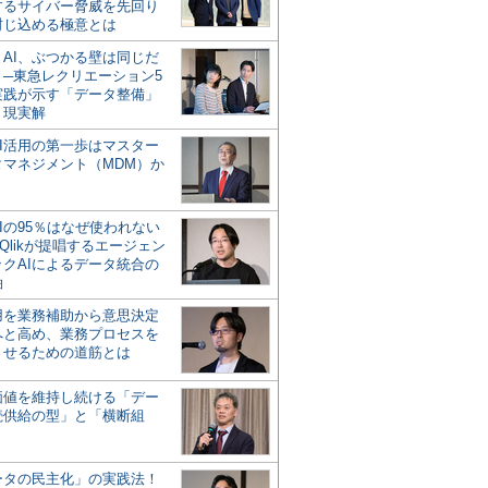
するサイバー脅威を先回り
封じ込める極意とは
とAI、ぶつかる壁は同じだ
」─東急レクリエーション5
実践が示す「データ整備」
う現実解
AI活用の第一歩はマスター
タマネジメント（MDM）か
Iの95％はなぜ使われない
Qlikが提唱するエージェン
ックAIによるデータ統合の
軸
活用を業務補助から意思決定
へと高め、業務プロセスを
させるための道筋とは
の価値を維持し続ける「デー
続供給の型」と「横断組
ータの民主化」の実践法！