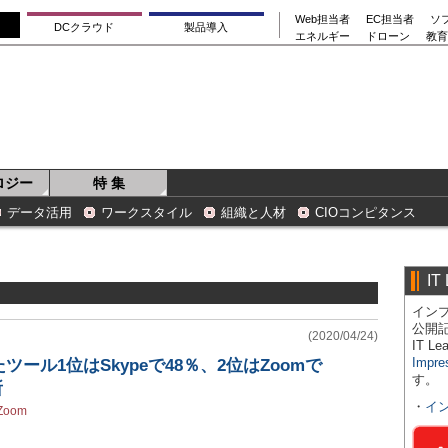
Web担当者
EC担当者
ソ
DCクラウド
製品導入
エネルギー
ドローン
教育
ロジー
特 集
データ活用
ワークスタイル
組織と人材
CIOコンピタンス
IT
インプ
公開
(2020/04/24)
IT 
Impre
ール1位はSkypeで48％、2位はZoomで
す。
所
・
イ
Zoom