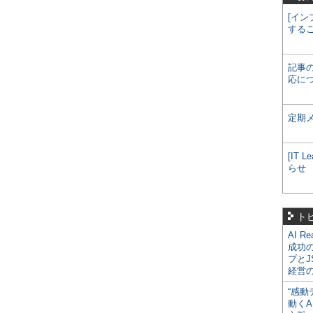
[イン
する
記事
応に
定期
[IT
らせ
ト
AI R
成功
プとJ
経営
“感動
動くA