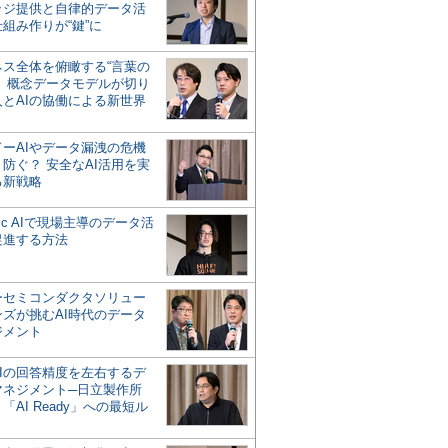
ッジ提供と自律的データ活
組み作りが“鍵”に
ネス全体を俯瞰する“言葉の
”、概念データモデルが切り
人とAIの協働による新世界
？
ドーAIやデータ漏洩の危機
防ぐ？ 安全なAI活用を実
る新戦略
ntic AIで現場主導のデータ活
促進する方法
ーセミコンダクタソリュー
ンズが挑むAI時代のデータ
ジメント
AIの回答精度を左右するデ
マネジメント─日立製作所
「AI Ready」への最短ル