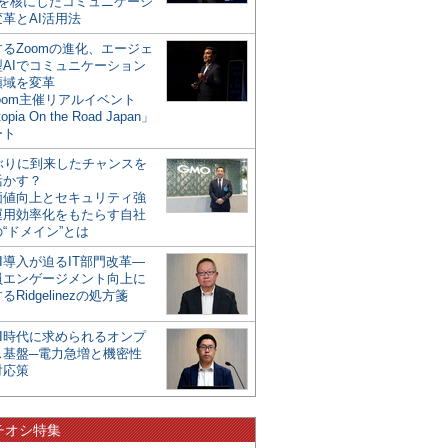
mを核にしたコミュニケーシ
革とAI活用法
るZoomの進化、エージェ
型AIでコミュニケーション
領域を変革
oom主催リアルイベント
opia On the Road Japan」
ート
年ぶりに到来したチャンスを
活かす？
価値向上とセキュリティ強
運用効率化をもたらす自社
“ドメイン”とは
I導入が迫るIT部門改革―
員エンゲージメント向上に
るRidgelinezの処方箋
AI時代に求められるオンプ
ス基盤─電力急増と機密性
対応策
チオシ特集