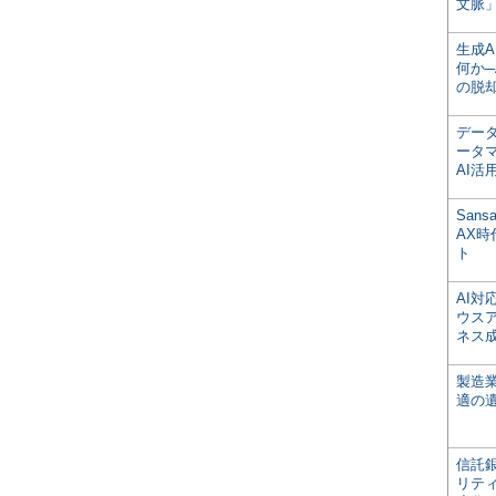
文脈」
生成
何か─
の脱
デー
ータ
AI活
San
AX
ト
AI
ウス
ネス
製造
適の
信託銀
リテ