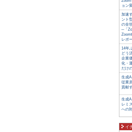
Zoo
ョン変
加速す
ント
の全
─「Z
Zoomt
レポ
14
どう
企業
化・
だけの
生成A
従業
貢献す
生成
レミ
への
イ