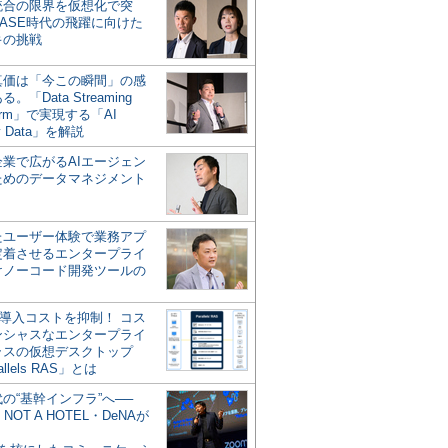
統合の限界を仮想化で突
ASE時代の飛躍に向けた
キの挑戦
の真価は「今この瞬間」の感
。「Data Streaming
form」で実現する「AI
y Data」を解説
企業で広がるAIエージェン
ためのデータマネジメント
？
たユーザー体験で業務アプ
定着させるエンタープライ
けノーコード開発ツールの
の導入コストを抑制！ コス
ンシャスなエンタープライ
ラスの仮想デスクトップ
allels RAS」とは
代の“基幹インフラ”へ──
NOT A HOTEL・DeNAが