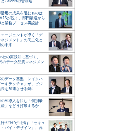
とCelonisの管制塔
AI活用の成果を阻むものは
AJSが説く、部門最適から
却と業務プロセス再設計
タエージェントが導く「デ
マネジメント」の民主化と
用の未来
san社の実践知に基づく、
時代のデータ品質マネジメン
対応のデータ基盤「レイクハ
アーキテクチャ」が、ビジ
成長を加速させる鍵に
業のAI導入を阻む「個別最
遺産」をどう打破するか
行の“雄”が目指す「セキュ
ィ・バイ・デザイン」。高