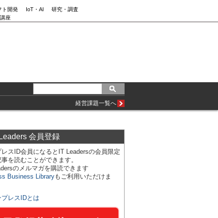
フト開発
IoT・AI
研究・調査
講座
経営課題一覧へ
 Leaders 会員登録
レスID会員になるとIT Leadersの会員限定
記事を読むことができます。
Leadersのメルマガを購読できます
ss Business Library
もご利用いただけま
ンプレスIDとは