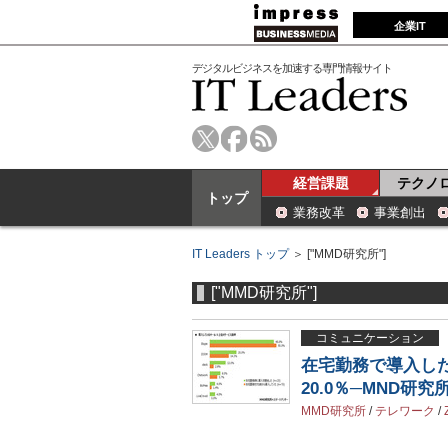
企業IT
デジタルビジネスを加速する専門情報サイト
経営課題
テクノ
トップ
業務改革
事業創出
IT Leaders トップ
＞ ["MMD研究所"]
["MMD研究所"]
コミュニケーション
在宅勤務で導入したツ
20.0％─MND研究
MMD研究所
/
テレワーク
/