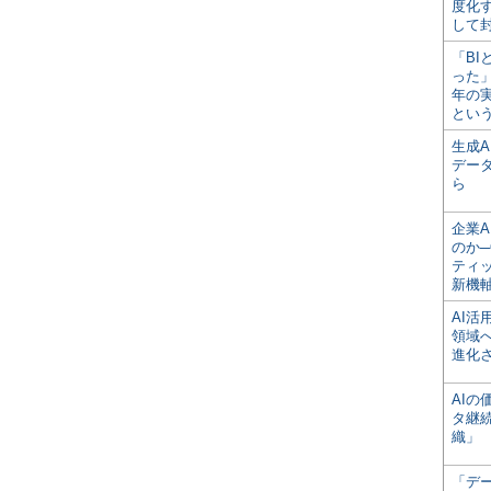
度化
して
「BI
った
年の
とい
生成
デー
ら
企業A
のか─
ティ
新機
AI
領域
進化
AI
タ継
織」
「デ