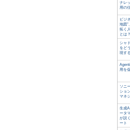
ナレ
用の仕
ビジ
地図
拓く
とは
シャ
をどう
現す
Age
用を
ソニ
ショ
マネ
生成
ータ
が説く
ート