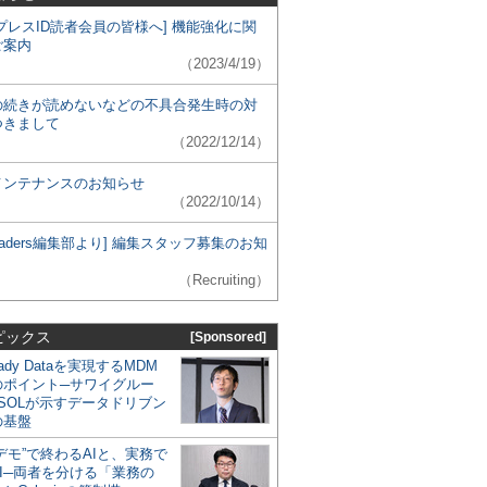
プレスID読者会員の皆様へ] 機能強化に関
ご案内
（2023/4/19）
の続きが読めないなどの不具合発生時の対
つきまして
（2022/12/14）
メンテナンスのお知らせ
（2022/10/14）
 Leaders編集部より] 編集スタッフ募集のお知
（Recruiting）
ピックス
[Sponsored]
eady Dataを実現するMDM
のポイント─サワイグルー
SOLが示すデータドリブン
の基盤
デモ”で終わるAIと、実務で
I─両者を分ける「業務の