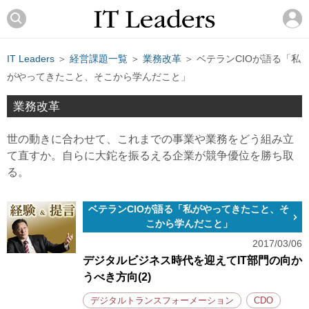
IT Leaders
＞
経営課題一覧
＞
業務改革
＞ ベテランCIOが語る「私
がやってきたこと、そこから学んだこと」
業務改革
世の動きに合わせて、これまでの事業や業務をどう組み立
て直すか。自らに大鉈を振るえる企業が競争優位を勝ち取
る。
ベテランCIOが語る「私がやってきたこと、そ
こから学んだこと」
2017/03/06
デジタルビジネス時代を迎えてIT部門の向か
うべき方向(2)
デジタルトランスフォーメーション
CDO