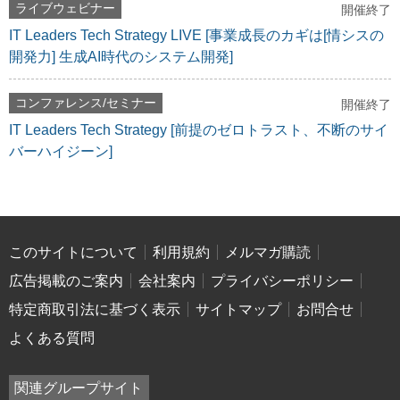
ライブウェビナー
開催終了
IT Leaders Tech Strategy LIVE [事業成長のカギは[情シスの
開発力] 生成AI時代のシステム開発]
コンファレンス/セミナー
開催終了
IT Leaders Tech Strategy [前提のゼロトラスト、不断のサイ
バーハイジーン]
このサイトについて
利用規約
メルマガ購読
広告掲載のご案内
会社案内
プライバシーポリシー
特定商取引法に基づく表示
サイトマップ
お問合せ
よくある質問
関連グループサイト