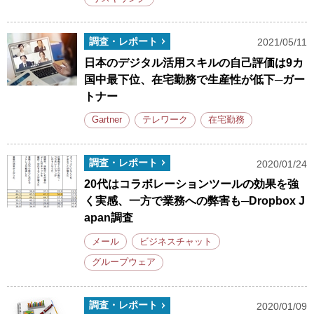
調査・レポート
2021/05/11
日本のデジタル活用スキルの自己評価は9カ
国中最下位、在宅勤務で生産性が低下─ガー
トナー
Gartner
テレワーク
在宅勤務
調査・レポート
2020/01/24
20代はコラボレーションツールの効果を強
く実感、一方で業務への弊害も─Dropbox J
apan調査
メール
ビジネスチャット
グループウェア
調査・レポート
2020/01/09