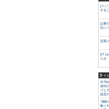
[イン
する
記事
応に
定期
[IT
らせ
ト
AI R
成功
プとJ
経営
“感動
動くA