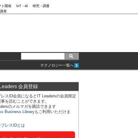
フト開発
IoT・AI
研究・調査
講座
テクノロジー一覧へ
 Leaders 会員登録
レスID会員になるとIT Leadersの会員限定
記事を読むことができます。
Leadersのメルマガを購読できます
ss Business Library
もご利用いただけま
ンプレスIDとは