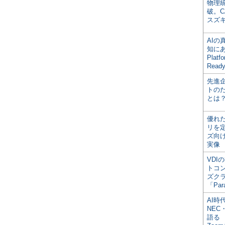
物理
破。C
スズ
AI
知にある
Plat
Read
先進
トの
とは
優れ
リを
ズ向
実像
VDI
トコ
ズク
「Par
AI時
NEC・
語る