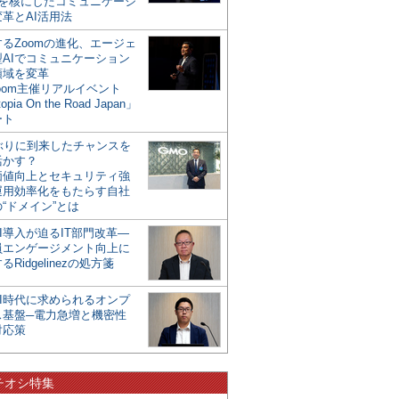
mを核にしたコミュニケーシ
革とAI活用法
るZoomの進化、エージェ
型AIでコミュニケーション
領域を変革
oom主催リアルイベント
opia On the Road Japan」
ート
年ぶりに到来したチャンスを
活かす？
価値向上とセキュリティ強
運用効率化をもたらす自社
“ドメイン”とは
I導入が迫るIT部門改革―
員エンゲージメント向上に
るRidgelinezの処方箋
AI時代に求められるオンプ
ス基盤─電力急増と機密性
対応策
チオシ特集