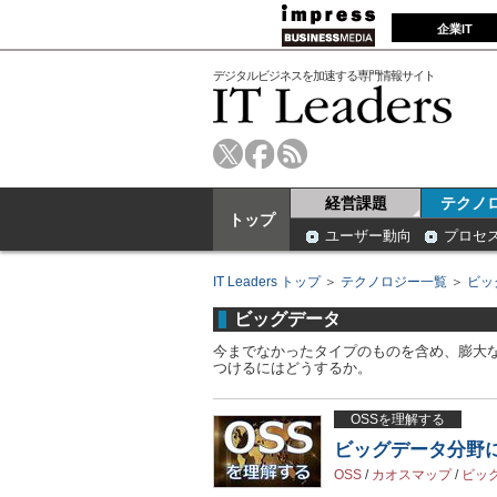
企業IT
デジタルビジネスを加速する専門情報サイト
経営課題
テクノ
トップ
ユーザー動向
プロセ
IT Leaders トップ
＞
テクノロジー一覧
＞
ビッ
ビッグデータ
今までなかったタイプのものを含め、膨大
つけるにはどうするか。
OSSを理解する
ビッグデータ分野に
OSS
/
カオスマップ
/
ビッ