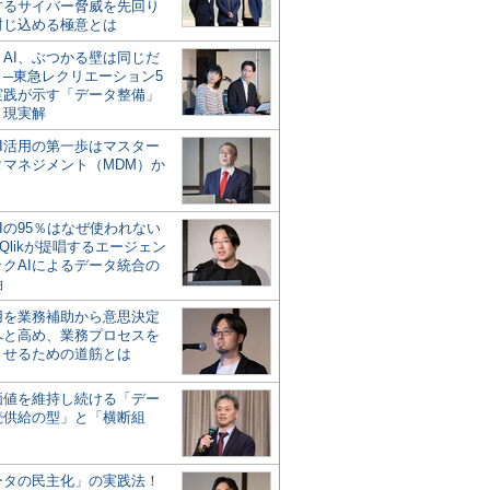
するサイバー脅威を先回り
封じ込める極意とは
とAI、ぶつかる壁は同じだ
」─東急レクリエーション5
実践が示す「データ整備」
う現実解
AI活用の第一歩はマスター
タマネジメント（MDM）か
Iの95％はなぜ使われない
Qlikが提唱するエージェン
ックAIによるデータ統合の
軸
活用を業務補助から意思決定
へと高め、業務プロセスを
させるための道筋とは
の価値を維持し続ける「デー
続供給の型」と「横断組
ータの民主化」の実践法！