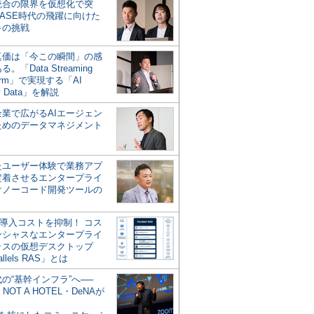
統合の限界を仮想化で突
ASE時代の飛躍に向けた
キの挑戦
の真価は「今この瞬間」の感
。「Data Streaming
form」で実現する「AI
y Data」を解説
企業で広がるAIエージェン
ためのデータマネジメント
？
たユーザー体験で業務アプ
定着させるエンタープライ
けノーコード開発ツールの
の導入コストを抑制！ コス
ンシャスなエンタープライ
ラスの仮想デスクトップ
allels RAS」とは
代の“基幹インフラ”へ──
NOT A HOTEL・DeNAが