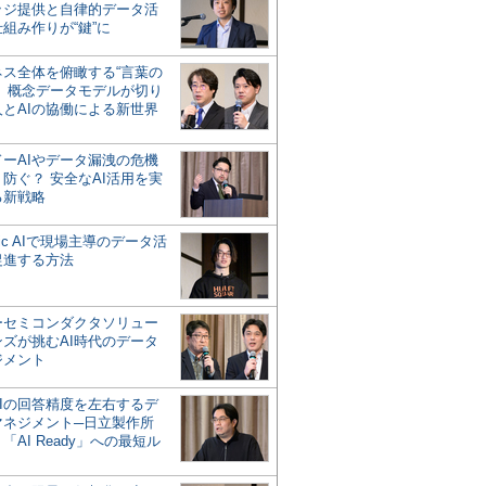
ッジ提供と自律的データ活
組み作りが“鍵”に
ネス全体を俯瞰する“言葉の
”、概念データモデルが切り
人とAIの協働による新世界
？
ドーAIやデータ漏洩の危機
防ぐ？ 安全なAI活用を実
る新戦略
ntic AIで現場主導のデータ活
促進する方法
ーセミコンダクタソリュー
ンズが挑むAI時代のデータ
ジメント
AIの回答精度を左右するデ
マネジメント─日立製作所
「AI Ready」への最短ル