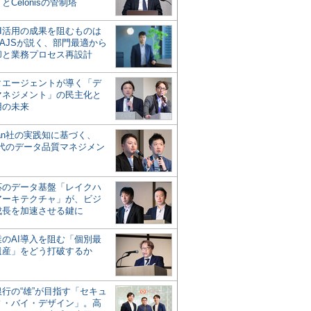
とCelonisの管制塔
AI活用の成果を阻むものは
AJSが説く、部門最適から
却と業務プロセス再設計
タエージェントが導く「デ
マネジメント」の民主化と
用の未来
san社の実践知に基づく、
時代のデータ品質マネジメン
対応のデータ基盤「レイクハ
アーキテクチャ」が、ビジ
成長を加速させる鍵に
業のAI導入を阻む「個別最
遺産」をどう打破するか
行の“雄”が目指す「セキュ
ィ・バイ・デザイン」。高