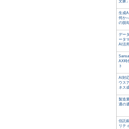
文脈」
生成
何か─
の脱
デー
ータ
AI活
San
AX
ト
AI
ウス
ネス
製造
適の
信託銀
リテ