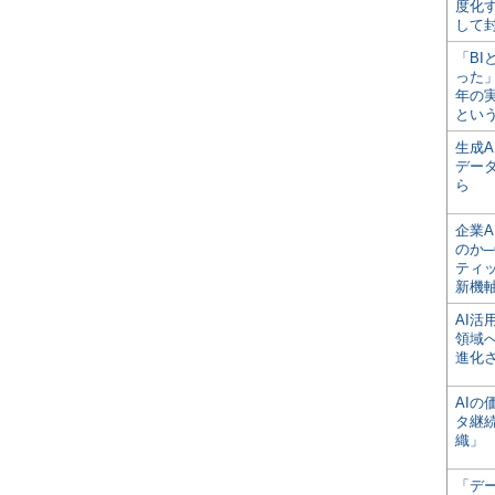
度化
して
「BI
った
年の
とい
生成
デー
ら
企業A
のか─
ティ
新機
AI
領域
進化
AI
タ継
織」
「デ