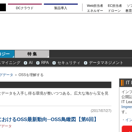
Web担当者
EC担当者
ソ
DCクラウド
製品導入
エネルギー
ドローン
教育
ロジー
特 集
スマイニング
AI
RPA
セキュリティ
データマネジメント
グデータ
＞ OSSを理解する
IT
インプ
なデータを入手し得る環境が整いつつある。広大な海から宝を見
公開
IT 
Impre
(2017/07/27)
す。
おけるOSS最新動向─OSS鳥瞰図【第6回】
・
イ
グデータ