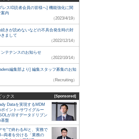
プレスID読者会員の皆様へ] 機能強化に関
ご案内
（2023/4/19）
の続きが読めないなどの不具合発生時の対
つきまして
（2022/12/14）
メンテナンスのお知らせ
（2022/10/14）
 Leaders編集部より] 編集スタッフ募集のお知
（Recruiting）
ピックス
[Sponsored]
eady Dataを実現するMDM
のポイント─サワイグルー
SOLが示すデータドリブン
の基盤
デモ”で終わるAIと、実務で
I─両者を分ける「業務の