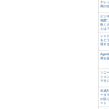
ナレ
用の仕
ビジ
地図
拓く
とは
シャ
をどう
現す
Age
用を
ソニ
ショ
マネ
生成
ータ
が説く
ート