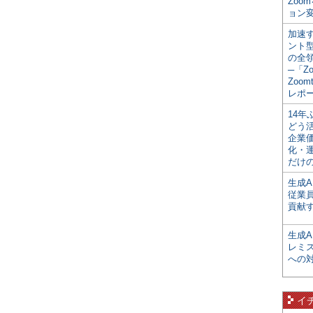
Zoo
ョン変
加速す
ント
の全
─「Z
Zoomt
レポ
14
どう
企業
化・
だけの
生成A
従業
貢献す
生成
レミ
への
イ