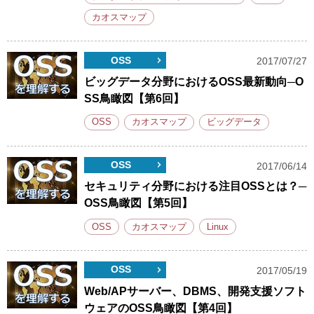
カオスマップ
OSS
2017/07/27
ビッグデータ分野におけるOSS最新動向─O
SS鳥瞰図【第6回】
OSS
カオスマップ
ビッグデータ
OSS
2017/06/14
セキュリティ分野における注目OSSとは？─
OSS鳥瞰図【第5回】
OSS
カオスマップ
Linux
OSS
2017/05/19
Web/APサーバー、DBMS、開発支援ソフト
ウェアのOSS鳥瞰図【第4回】