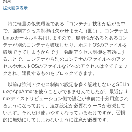
効果
拡大画像表示
特に軽量の仮想環境である「コンテナ」技術が広がる中
で、強制アクセス制御は欠かせません（図1）。コンテナは
Linuxカーネルを共用しますので、脆弱性があるとあるコン
テナが別のコンテナを破壊したり、ホストOSのファイルを
破壊できてしまうからです。強制アクセス制御を有効にす
ることで、コンテナから別のコンテナのファイルへのアク
セスやホストOSのファイルなどへのアクセスは全てチェッ
クされ、違反するものをブロックできます。
以前は強制アクセス制御の設定を多く記述しないとSELin
uxやAppArmorを使うことができませんでしたが、最近はLi
nuxディストリビューション側で設定が事前に十分用意され
るようになっており、追加設定が必要なケースが激減して
います。それだけ使いやすくなっているわけですが、習慣
的に無効にしてしまわないように注意が必要です。