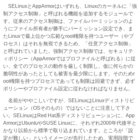
SELinuxとAppArmorはいずれも、Linuxのカーネルに「強
制アクセス制御」と呼ばれる機能を追加するモジュールで
す。従来のアクセス制御は、ファイルパーミッションのよ
うにファイル所有者が勝手にパーミッション設定でき、ま
たLinuxで最上位かつ広範なroot権限を持つユーザー（やプ
ロセス）はそれを無視できるため、「任意アクセス制御」
と呼ばれていました。強制アクセス制御では、セキュリテ
ィポリシー（AppArmorではプロファイルと呼ばれる）に従
い、全てのプロセスの動作を厳しく制限し、仮に何らかの
脆弱性があったとしても被害を最少限にします。そのためr
oot権限を持つプロセスであっても制限は回避できず、必ず
ポリシーやプロファイル設定に従わなければなりません。
名前がややこしいですが、SELinuxはLinuxディストリビ
ューション（OSそのもの）ではないことに注意して下さ
い。SELinuxはRed Hat系ディストリビューションに、App
ArmorはUbuntuやSUSE Linuxに、それぞれ2000年代後半と
かなり以前から標準で取り込まれています。ところが「設
定が難しい」というイメージが先行したため、実用段階で