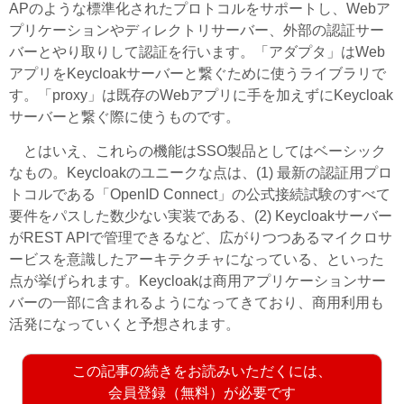
APのような標準化されたプロトコルをサポートし、Webア
プリケーションやディレクトリサーバー、外部の認証サー
バーとやり取りして認証を行います。「アダプタ」はWeb
アプリをKeycloakサーバーと繋ぐために使うライブラリで
す。「proxy」は既存のWebアプリに手を加えずにKeycloak
サーバーと繋ぐ際に使うものです。
とはいえ、これらの機能はSSO製品としてはベーシック
なもの。Keycloakのユニークな点は、(1) 最新の認証用プロ
トコルである「OpenID Connect」の公式接続試験のすべて
要件をパスした数少ない実装である、(2) Keycloakサーバー
がREST APIで管理できるなど、広がりつつあるマイクロサ
ービスを意識したアーキテクチャになっている、といった
点が挙げられます。Keycloakは商用アプリケーションサー
バーの一部に含まれるようになってきており、商用利用も
活発になっていくと予想されます。
この記事の続きをお読みいただくには、
会員登録（無料）が必要です