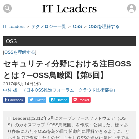
IT Leaders
＞
テクノロジー一覧
＞
OSS
＞
OSSを理解する
OSS
OSSを理解する
セキュリティ分野における注目OSS
とは？─OSS鳥瞰図【第5回】
2017年6月14日(水)
中村 雄一（日本OSS推進フォーラム クラウド技術部会）
!
Facebook
Twitter
Hatena
Pocket
IT Leadersは2012年5月にオープンソースソフトウェア（OS
S）のカオスマップ「OSS鳥瞰図」を作成・公開した。様々あ
り多岐にわたるOSSを鳥の目で俯瞰的に理解できるように、と
いう意図で作成したものだ。しかしOSSの進化は急ピッチであ