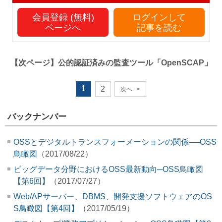
会員登録 (無料)
ログインして
ページへ
記事を読む
【次ページ】
公的認証済みの監査ツール「OpenSCAP」
1
2
次へ
>
バックナンバー
OSSとデジタルトランスフォーメーションの関係──OSS
鳥瞰図
（2017/08/22）
ビッグデータ分野におけるOSS最新動向─OSS鳥瞰図
【第6回】
（2017/07/27）
Web/APサーバー、DBMS、開発支援ソフトウェアのOS
S鳥瞰図【第4回】
（2017/05/19）