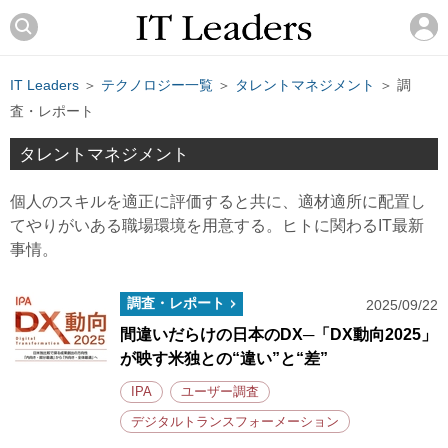
IT Leaders
＞
テクノロジー一覧
＞
タレントマネジメント
＞ 調
査・レポート
タレントマネジメント
個人のスキルを適正に評価すると共に、適材適所に配置し
てやりがいある職場環境を用意する。ヒトに関わるIT最新
事情。
調査・レポート
2025/09/22
間違いだらけの日本のDX─「DX動向2025」
が映す米独との“違い”と“差”
IPA
ユーザー調査
デジタルトランスフォーメーション