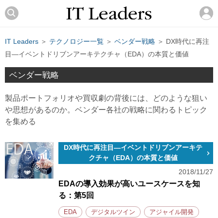
IT Leaders
＞
テクノロジー一覧
＞
ベンダー戦略
＞ DX時代に再注
目―イベントドリブンアーキテクチャ（EDA）の本質と価値
ベンダー戦略
製品ポートフォリオや買収劇の背後には、どのような狙い
や思想があるのか。ベンダー各社の戦略に関わるトピック
を集める
DX時代に再注目―イベントドリブンアーキテ
クチャ（EDA）の本質と価値
2018/11/27
EDAの導入効果が高いユースケースを知
る：第5回
EDA
デジタルツイン
アジャイル開発