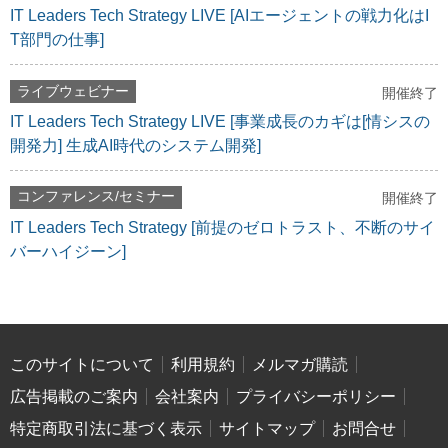
IT Leaders Tech Strategy LIVE [AIエージェントの戦力化はI
T部門の仕事]
ライブウェビナー
開催終了
IT Leaders Tech Strategy LIVE [事業成長のカギは[情シスの
開発力] 生成AI時代のシステム開発]
コンファレンス/セミナー
開催終了
IT Leaders Tech Strategy [前提のゼロトラスト、不断のサイ
バーハイジーン]
このサイトについて
利用規約
メルマガ購読
広告掲載のご案内
会社案内
プライバシーポリシー
特定商取引法に基づく表示
サイトマップ
お問合せ