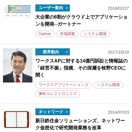
ユーザー動向
2018/02/27
大企業の6割がクラウド上でアプリケーショ
ンを開発─ガートナー
Gartner
市場調査
システム開発
業界動向
2017/10/10
ワークスAPに対する14億円訴訟と情報誌の
「経営不振」指摘、その深層を牧野CEOに
聞く
ワークスアプリケーションズ
システム開発
兼松エレクトロニクス
ネットワーク
2014/07/03
新日鉄住金ソリューションズ、ネットワー
ク仮想化で研究開発業務を改革