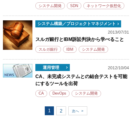
システム開発
SDN
ネットワーク仮想化
システム構築／プロジェクトマネジメント
2013/07/31
スルガ銀行とIBM訴訟判決から学べること
スルガ銀行
IBM
システム開発
運用管理
2012/10/04
CA、未完成システムとの結合テストを可能
にするツールを出荷
CA
DevOps
システム開発
1
2
次へ
>