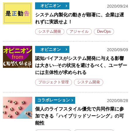
オピニオン
2020/09/24
システム内製化の動きが顕著に、企業は遅
れずに実践せよ！
システム開発
アジャイル
DevOps
オピニオン
2020/09/09
認知バイアスがシステム開発に与える影響
は大きい─その状況を避けるべく、ユーザー
には主体性が求められる
プロジェクト管理
システム開発
コラボレーション
2020/08/28
個人のライフスタイル優先で共同作業に参
加できる「ハイブリッドソーシング」の可
能性