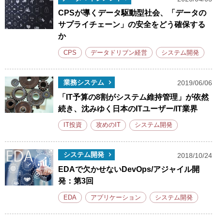
CPSが導くデータ駆動型社会、「データの
サプライチェーン」の安全をどう確保する
か
CPS
データドリブン経営
システム開発
業務システム
2019/06/06
「IT予算の8割がシステム維持管理」が依然
続き、沈みゆく日本のITユーザー/IT業界
IT投資
攻めのIT
システム開発
システム開発
2018/10/24
EDAで欠かせないDevOps/アジャイル開
発：第3回
EDA
アプリケーション
システム開発