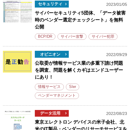
セキュリティ
2023/01/05
サイバーセキュリティ5団体、「データ被害
時のベンダー選定チェックシート」を無料
公開
BCP/DR
サイバー攻撃
サイバー犯罪
オピニオン
2022/09/29
公取委が情報サービス業の多重下請け問題
を調査、問題を解くカギはエンドユーザー
にあり！
情報サービス
SIer
ベンダーマネジメント
データ活用
2022/08/23
東京エレクトロン デバイスの米子会社、北
米のIT製品・ベンダーのリサーチサービスを