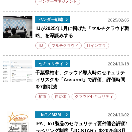
ベンダーマネジメント
ベンダー戦略
2025/02/05
IIJが2025年1月に掲げた「マルチクラウド戦
略」を深読みする
IIJ
マルチクラウド
ITインフラ
セキュリティ
2024/10/18
千葉県柏市、クラウド導入時のセキュリテ
ィリスクを「Assured」で評価、評価時間
を7割削減
柏市
自治体
クラウドセキュリティ
IoT／M2M
2024/10/02
IPA、IoT製品のセキュリティ要件適合評価/
ラベリング制度「JC-STAR」を2025年3月