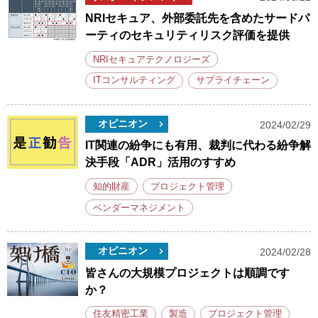
NRIセキュア、外部委託先を含めたサードパ
ーティのセキュリティリスク評価を提供
NRIセキュアテクノロジーズ
ITコンサルティング
サプライチェーン
オピニオン
2024/02/29
IT関連の紛争にも有用、裁判に代わる紛争解
決手段「ADR」活用のすすめ
知的財産
プロジェクト管理
ベンダーマネジメント
オピニオン
2024/02/28
皆さんの大規模プロジェクトは順調です
か？
住友精密工業
製造
プロジェクト管理