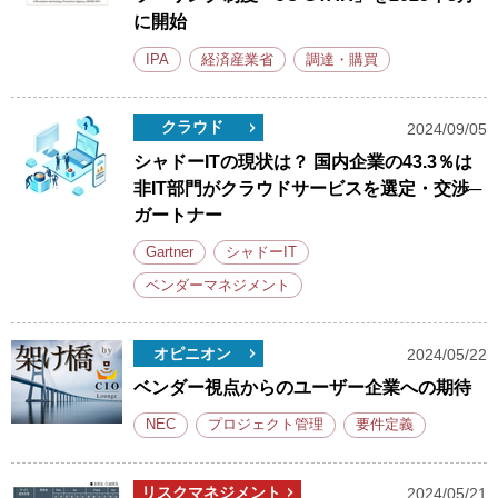
に開始
IPA
経済産業省
調達・購買
クラウド
2024/09/05
シャドーITの現状は？ 国内企業の43.3％は
非IT部門がクラウドサービスを選定・交渉─
ガートナー
Gartner
シャドーIT
ベンダーマネジメント
オピニオン
2024/05/22
ベンダー視点からのユーザー企業への期待
NEC
プロジェクト管理
要件定義
リスクマネジメント
2024/05/21