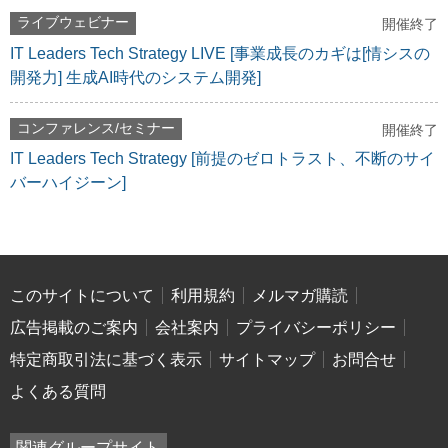
ライブウェビナー
開催終了
IT Leaders Tech Strategy LIVE [事業成長のカギは[情シスの
開発力] 生成AI時代のシステム開発]
コンファレンス/セミナー
開催終了
IT Leaders Tech Strategy [前提のゼロトラスト、不断のサイ
バーハイジーン]
このサイトについて
利用規約
メルマガ購読
広告掲載のご案内
会社案内
プライバシーポリシー
特定商取引法に基づく表示
サイトマップ
お問合せ
よくある質問
関連グループサイト