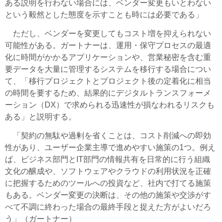
ある説明を行わない場合には、ベンダー変更もいとわない
という毅然とした態度を示すことも時には必要である」
ただし、ベンダーを変更してもコスト増を抑えられない
可能性がある。ガートナーは、運用・保守プロセスの最適
化に時間がかかるアプリケーションや、営業秘密を含む重
要データを大量に管理するシステムを移行する場合につい
て、「移行プロジェクトとプロジェクト後の定着化に相当
の時間を要するため、結果的にデジタルトランスフォーメ
ーション（DX）で求められる迅速性が損なわれるリスクも
ある」と説明する。
「契約の無駄や過剰を省くことは、コスト削減への即効
性があり、ユーザー企業主導で進めやすい施策の1つ。例え
ば、ビジネス部門とIT部門の情報共有を日常的に行う組織
文化の醸成や、ソフトウェアやクラウドの利用状況を正確
に把握するためのツールへの投資など、社内で打てる施策
もある。ベンダー変更の決断は、その他の施策や交渉がす
べて不調に終わった場合の最終手段と捉えた方がよいだろ
う」（ガートナー）