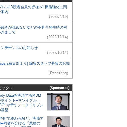
プレスID読者会員の皆様へ] 機能強化に関
ご案内
（2023/4/19）
の続きが読めないなどの不具合発生時の対
つきまして
（2022/12/14）
メンテナンスのお知らせ
（2022/10/14）
 Leaders編集部より] 編集スタッフ募集のお知
（Recruiting）
ピックス
[Sponsored]
eady Dataを実現するMDM
のポイント─サワイグルー
SOLが示すデータドリブン
の基盤
デモ”で終わるAIと、実務で
I─両者を分ける「業務の