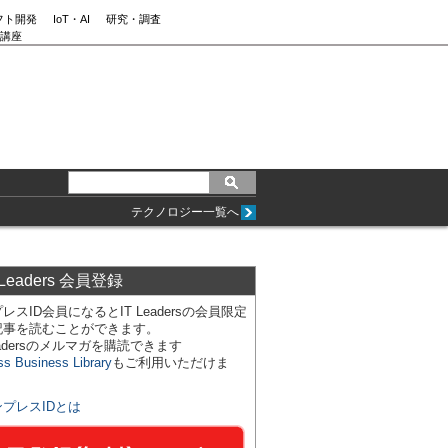
フト開発
IoT・AI
研究・調査
講座
テクノロジー一覧へ
 Leaders 会員登録
レスID会員になるとIT Leadersの会員限定
記事を読むことができます。
Leadersのメルマガを購読できます
ss Business Library
もご利用いただけま
ンプレスIDとは