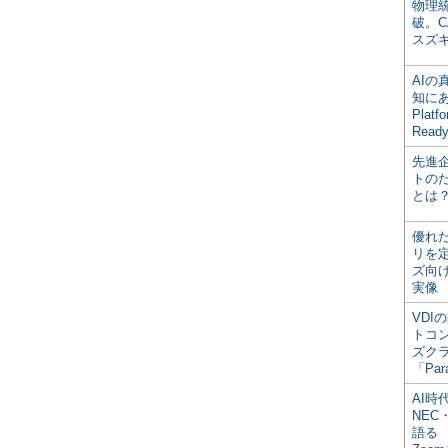
物理
破。C
スズ
AI
知にある
Plat
Read
先進
トの
とは
優れ
リを
ズ向
実像
VDI
トコ
ズク
「Par
AI時
NEC・
語る