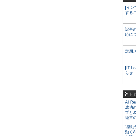
[イン
する
記事
応に
定期
[IT
らせ
ト
AI R
成功
プとJ
経営
“感動
動くA