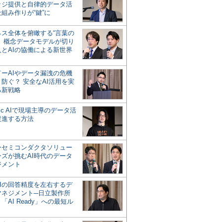
ッジ提供と自律的データ活
組み作りが“鍵”に
ネス全体を俯瞰する“言葉の
”、概念データモデルが切り
人とAIの協働による新世界
？
ドーAIやデータ漏洩の危機
防ぐ？ 安全なAI活用を実
る新戦略
ntic AIで現場主導のデータ活
促進する方法
ーセミコンダクタソリュー
ンズが挑むAI時代のデータ
ジメント
AIの回答精度を左右するデ
マネジメント─日立製作所
「AI Ready」への最短ル