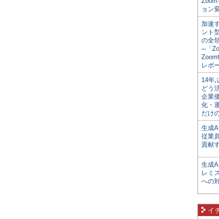
Zoo
ョン変
加速す
ント
の全
─「Z
Zoomt
レポ
14
どう
企業
化・
だけの
生成A
従業
貢献す
生成
レミ
への
イ