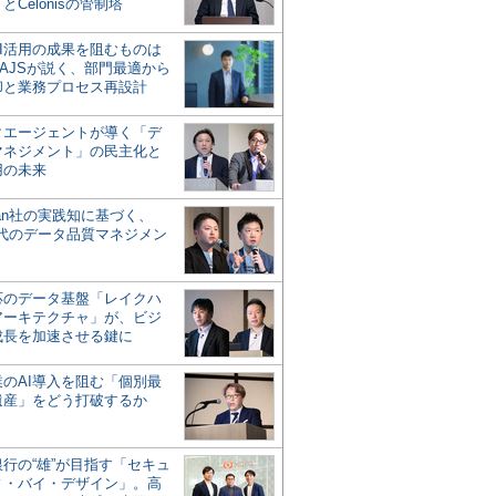
とCelonisの管制塔
AI活用の成果を阻むものは
AJSが説く、部門最適から
却と業務プロセス再設計
タエージェントが導く「デ
マネジメント」の民主化と
用の未来
san社の実践知に基づく、
時代のデータ品質マネジメン
対応のデータ基盤「レイクハ
アーキテクチャ」が、ビジ
成長を加速させる鍵に
業のAI導入を阻む「個別最
遺産」をどう打破するか
行の“雄”が目指す「セキュ
ィ・バイ・デザイン」。高