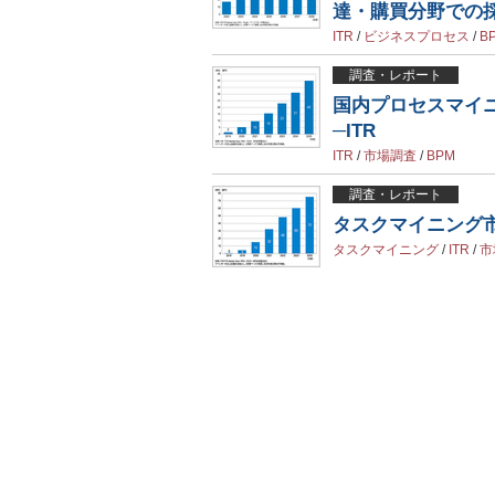
達・購買分野での採
ITR
/
ビジネスプロセス
/
B
調査・レポート
国内プロセスマイニ
─ITR
ITR
/
市場調査
/
BPM
調査・レポート
タスクマイニング市場
タスクマイニング
/
ITR
/
市