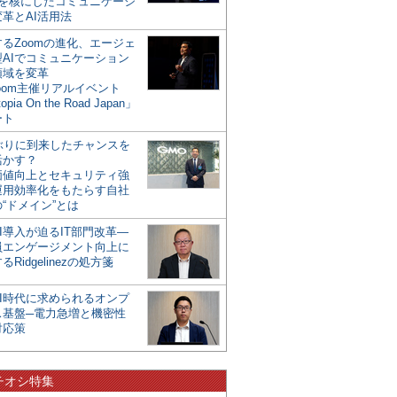
mを核にしたコミュニケーシ
革とAI活用法
るZoomの進化、エージェ
型AIでコミュニケーション
領域を変革
oom主催リアルイベント
opia On the Road Japan」
ート
年ぶりに到来したチャンスを
活かす？
価値向上とセキュリティ強
運用効率化をもたらす自社
“ドメイン”とは
I導入が迫るIT部門改革―
員エンゲージメント向上に
るRidgelinezの処方箋
AI時代に求められるオンプ
ス基盤─電力急増と機密性
対応策
チオシ特集