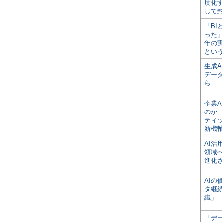
度化
して
「BI
った
年の
とい
生成
デー
ら
企業A
のか─
ティ
新機
AI
領域
進化
AI
タ継
織」
「デ