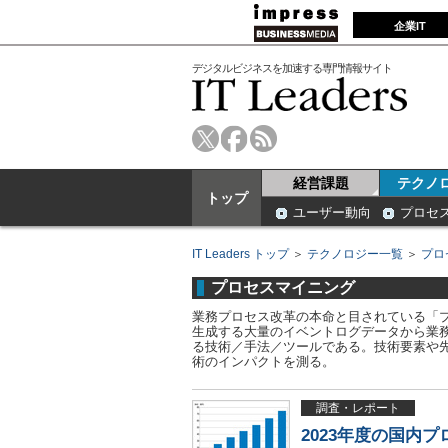
企業IT
デジタルビジネスを加速する専門情報サイト
経営課題
テクノ
トップ
ユーザー動向
プロセ
IT Leaders トップ
＞
テクノロジー一覧
＞
プロ
プロセスマイニング
業務プロセス改革の本命と目されている「プロセ
生成する大量のイベントログデータから業
る技術／手法／ツールである。技術要素や
術のインパクトを測る。
調査・レポート
2023年度の国内