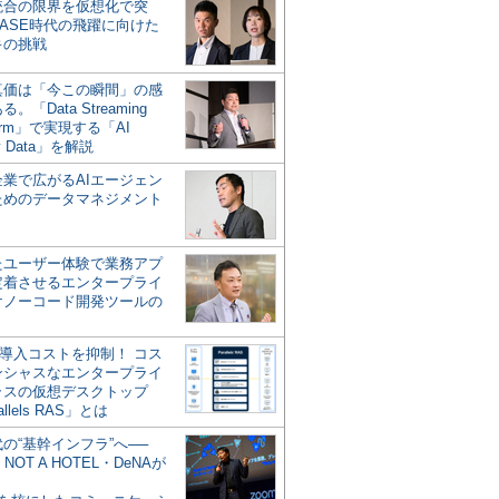
統合の限界を仮想化で突
ASE時代の飛躍に向けた
キの挑戦
の真価は「今この瞬間」の感
。「Data Streaming
form」で実現する「AI
y Data」を解説
企業で広がるAIエージェン
ためのデータマネジメント
？
たユーザー体験で業務アプ
定着させるエンタープライ
けノーコード開発ツールの
の導入コストを抑制！ コス
ンシャスなエンタープライ
ラスの仮想デスクトップ
allels RAS」とは
代の“基幹インフラ”へ──
NOT A HOTEL・DeNAが