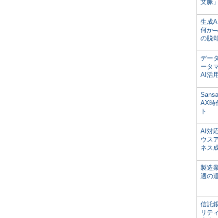
文脈」
生成
何か─
の脱
デー
ータ
AI活
San
AX
ト
AI
ウス
ネス
製造
適の
信託銀
リテ