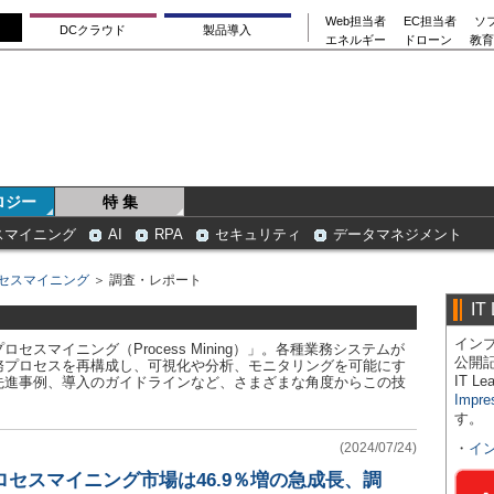
Web担当者
EC担当者
ソ
DCクラウド
製品導入
エネルギー
ドローン
教育
ロジー
特 集
スマイニング
AI
RPA
セキュリティ
データマネジメント
セスマイニング
＞ 調査・レポート
IT
インプ
スマイニング（Process Mining）」。各種業務システムが
公開
務プロセスを再構成し、可視化や分析、モニタリングを可能にす
IT 
先進事例、導入のガイドラインなど、さまざまな角度からこの技
Impre
す。
(2024/07/24)
・
イ
プロセスマイニング市場は46.9％増の急成長、調