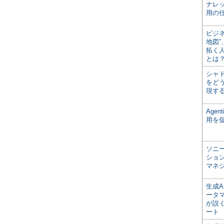
ナレ
用の仕
ビジ
地図
拓く
とは
シャ
をどう
現す
Age
用を
ソニ
ショ
マネ
生成
ータ
が説く
ート