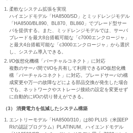
柔軟なシステム拡張を実現
ハイエンドモデル「HA8500/SD」とミッドレンジモデル
「HA8500/BL890、BL870、BL860」でブレード型サー
バを提供する。また、ミッドレンジモデルでは、サーバ
ブレードを最大8台搭載可能な「c7000エンクロージャ」
と最大4台搭載可能な「c3000エンクロージャ」から選択
し、システム導入できる。
I/O仮想化機構「バーチャルコネクト」に対応
複数のサーバ間でI/Oを共有して利用できるI/O仮想化機
構「バーチャルコネクト」に対応。ブレードサーバの構
成変更や万一の故障などによる部品交換が発生した場合
でも、ネットワークやストレージ接続の設定を変更せず
に自動的にI/Oの切り替えができる。
（3） 消費電力を低減したシステム構築
エントリーモデル「HA8500/310」は80 PLUS（米国EP
RIの認証プログラム）PLATINUM、ハイエンドモデル