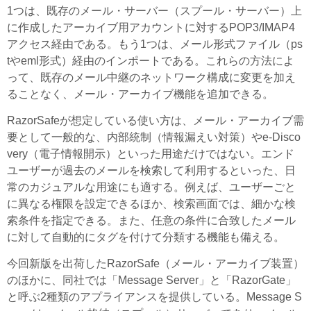
1つは、既存のメール・サーバー（スプール・サーバー）上
に作成したアーカイブ用アカウントに対するPOP3/IMAP4
アクセス経由である。もう1つは、メール形式ファイル（ps
tやeml形式）経由のインポートである。これらの方法によ
って、既存のメール中継のネットワーク構成に変更を加え
ることなく、メール・アーカイブ機能を追加できる。
RazorSafeが想定している使い方は、メール・アーカイブ需
要として一般的な、内部統制（情報漏えい対策）やe-Disco
very（電子情報開示）といった用途だけではない。エンド
ユーザーが過去のメールを検索して利用するといった、日
常のカジュアルな用途にも適する。例えば、ユーザーごと
に異なる権限を設定できるほか、検索画面では、細かな検
索条件を指定できる。また、任意の条件に合致したメール
に対して自動的にタグを付けて分類する機能も備える。
今回新版を出荷したRazorSafe（メール・アーカイブ装置）
のほかに、同社では「Message Server」と「RazorGate」
と呼ぶ2種類のアプライアンスを提供している。Message S