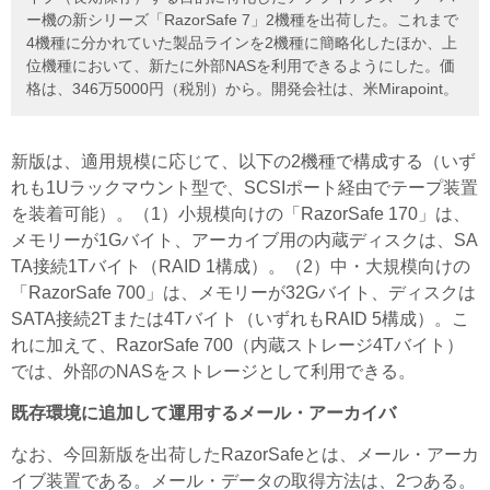
ー機の新シリーズ「RazorSafe 7」2機種を出荷した。これまで
4機種に分かれていた製品ラインを2機種に簡略化したほか、上
位機種において、新たに外部NASを利用できるようにした。価
格は、346万5000円（税別）から。開発会社は、米Mirapoint。
新版は、適用規模に応じて、以下の2機種で構成する（いず
れも1Uラックマウント型で、SCSIポート経由でテープ装置
を装着可能）。（1）小規模向けの「RazorSafe 170」は、
メモリーが1Gバイト、アーカイブ用の内蔵ディスクは、SA
TA接続1Tバイト（RAID 1構成）。（2）中・大規模向けの
「RazorSafe 700」は、メモリーが32Gバイト、ディスクは
SATA接続2Tまたは4Tバイト（いずれもRAID 5構成）。こ
れに加えて、RazorSafe 700（内蔵ストレージ4Tバイト）
では、外部のNASをストレージとして利用できる。
既存環境に追加して運用するメール・アーカイバ
なお、今回新版を出荷したRazorSafeとは、メール・アーカ
イブ装置である。メール・データの取得方法は、2つある。