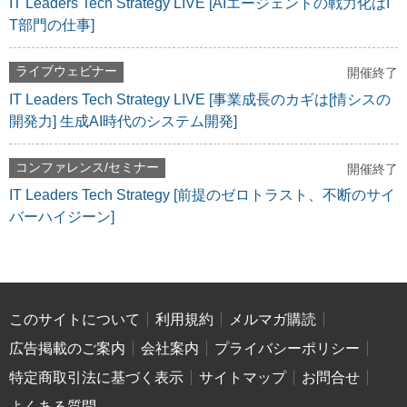
IT Leaders Tech Strategy LIVE [AIエージェントの戦力化はI
T部門の仕事]
ライブウェビナー
開催終了
IT Leaders Tech Strategy LIVE [事業成長のカギは[情シスの
開発力] 生成AI時代のシステム開発]
コンファレンス/セミナー
開催終了
IT Leaders Tech Strategy [前提のゼロトラスト、不断のサイ
バーハイジーン]
このサイトについて
利用規約
メルマガ購読
広告掲載のご案内
会社案内
プライバシーポリシー
特定商取引法に基づく表示
サイトマップ
お問合せ
よくある質問