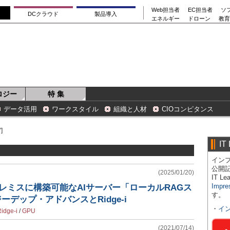
Web担当者
EC担当者
ソ
DCクラウド
製品導入
エネルギー
ドローン
教育
ロジー
特 集
データ活用
ワークスタイル
組織と人材
CIOコンピタンス
]
IT
インプ
公開
(2025/01/20)
IT 
Impre
ンプレミスに構築可能なAIサーバー「ローカルRAGス
す。
ーデップ・アドバンスとRidge-i
・
イ
idge-i
/
GPU
(2021/07/14)