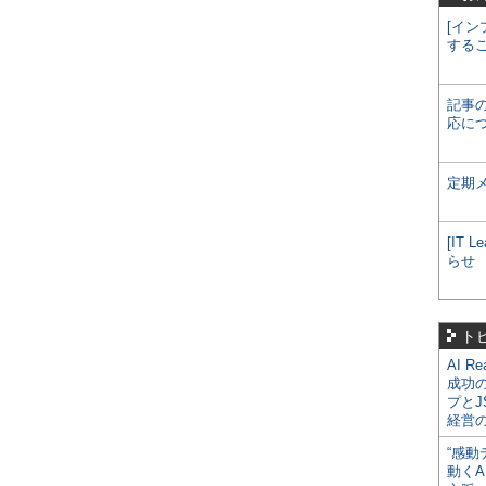
[イン
する
記事
応に
定期
[IT
らせ
ト
AI R
成功
プとJ
経営
“感動
動くA