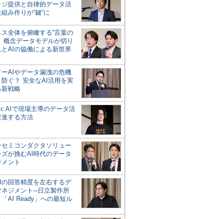
ッジ提供と自律的データ活
組み作りが“鍵”に
ネス全体を俯瞰する“言葉の
”、概念データモデルが切り
人とAIの協働による新世界
？
ドーAIやデータ漏洩の危機
防ぐ？ 安全なAI活用を実
る新戦略
ntic AIで現場主導のデータ活
促進する方法
ーセミコンダクタソリュー
ンズが挑むAI時代のデータ
ジメント
AIの回答精度を左右するデ
マネジメント─日立製作所
「AI Ready」への最短ル