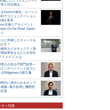
mを核にしたコミュニケーシ
革とAI活用法
るZoomの進化、エージェ
型AIでコミュニケーション
領域を変革
oom主催リアルイベント
opia On the Road Japan」
ート
年ぶりに到来したチャンスを
活かす？
価値向上とセキュリティ強
運用効率化をもたらす自社
“ドメイン”とは
I導入が迫るIT部門改革―
員エンゲージメント向上に
るRidgelinezの処方箋
AI時代に求められるオンプ
ス基盤─電力急増と機密性
対応策
チオシ特集