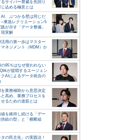
するサイバー脅威を先回り
封じ込める極意とは
とAI、ぶつかる壁は同じだ
」─東急レクリエーション5
実践が示す「データ整備」
う現実解
AI活用の第一歩はマスター
タマネジメント（MDM）か
Iの95％はなぜ使われない
Qlikが提唱するエージェン
ックAIによるデータ統合の
軸
活用を業務補助から意思決定
へと高め、業務プロセスを
させるための道筋とは
の価値を維持し続ける「デー
続供給の型」と「横断組
ータの民主化」の実践法！