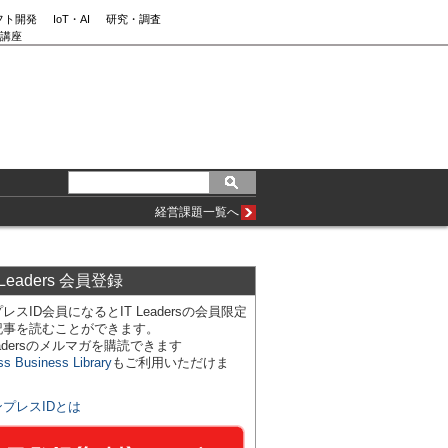
フト開発
IoT・AI
研究・調査
講座
経営課題一覧へ
 Leaders 会員登録
レスID会員になるとIT Leadersの会員限定
記事を読むことができます。
Leadersのメルマガを購読できます
ss Business Library
もご利用いただけま
ンプレスIDとは