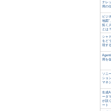
ナレ
用の仕
ビジ
地図
拓く
とは
シャ
をどう
現す
Age
用を
ソニ
ショ
マネ
生成
ータ
が説く
ート