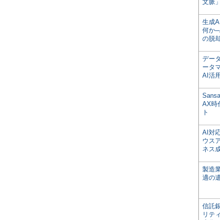
文脈」
生成
何か─
の脱
デー
ータ
AI活
San
AX
ト
AI
ウス
ネス
製造
適の
信託銀
リテ