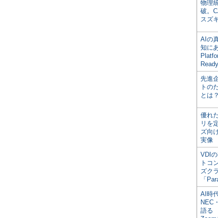
物理
破。C
スズ
AI
知にある
Plat
Read
先進
トの
とは
優れ
リを
ズ向
実像
VDI
トコ
ズク
「Par
AI時
NEC・
語る