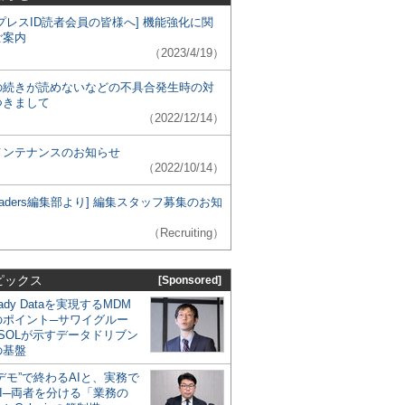
プレスID読者会員の皆様へ] 機能強化に関
ご案内
（2023/4/19）
の続きが読めないなどの不具合発生時の対
つきまして
（2022/12/14）
メンテナンスのお知らせ
（2022/10/14）
 Leaders編集部より] 編集スタッフ募集のお知
（Recruiting）
ピックス
[Sponsored]
eady Dataを実現するMDM
のポイント─サワイグルー
SOLが示すデータドリブン
の基盤
デモ”で終わるAIと、実務で
I─両者を分ける「業務の