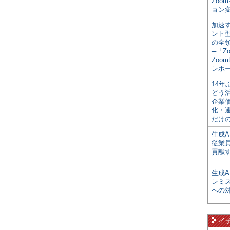
Zoo
ョン変
加速す
ント
の全
─「Z
Zoomt
レポ
14
どう
企業
化・
だけの
生成A
従業
貢献す
生成
レミ
への
イ