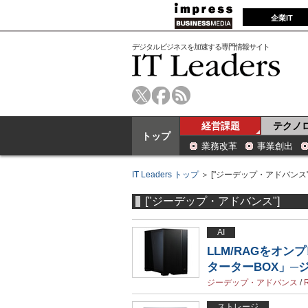
企業IT
デジタルビジネスを加速する専門情報サイト
経営課題
テクノ
トップ
業務改革
事業創出
IT Leaders トップ
＞ ["ジーデップ・アドバンス"
["ジーデップ・アドバンス"]
AI
LLM/RAGをオ
ターターBOX」─ジ
ジーデップ・アドバンス
/
R
ストレージ