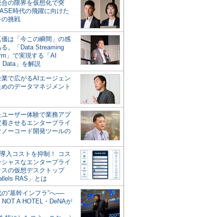
統合の限界を仮想化で突
ASE時代の飛躍に向けた
キの挑戦
の真価は「今この瞬間」の感
。「Data Streaming
form」で実現する「AI
y Data」を解説
企業で広がるAIエージェン
ためのデータマネジメント
？
たユーザー体験で業務アプ
定着させるエンタープライ
けノーコード開発ツールの
の導入コストを抑制！ コス
ンシャスなエンタープライ
ラスの仮想デスクトップ
allels RAS」とは
代の“基幹インフラ”へ──
NOT A HOTEL・DeNAが