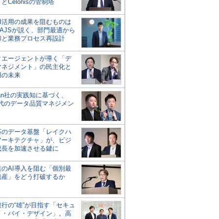
とCelonisの管制塔
AI活用の成果を阻むものは
AJSが説く、部門最適から
却と業務プロセス再設計
タエージェントが導く「デ
マネジメント」の民主化と
用の未来
san社の実践知に基づく、
時代のデータ品質マネジメン
対応のデータ基盤「レイクハ
アーキテクチャ」が、ビジ
成長を加速させる鍵に
業のAI導入を阻む「個別最
遺産」をどう打破するか
行の“雄”が目指す「セキュ
ィ・バイ・デザイン」。高