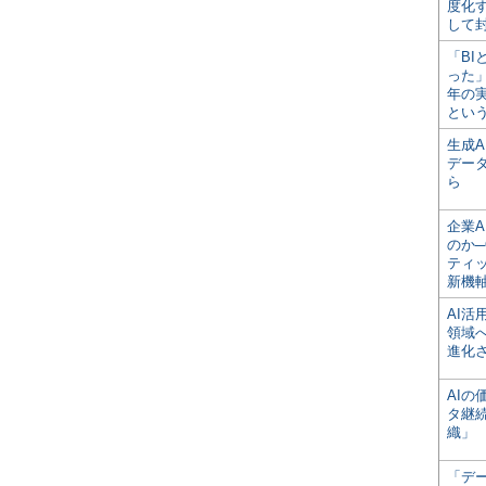
度化
して
「BI
った
年の
とい
生成
デー
ら
企業A
のか─
ティ
新機
AI
領域
進化
AI
タ継
織」
「デ