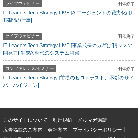
ライブウェビナー
開催終了
IT Leaders Tech Strategy LIVE [AIエージェントの戦力化はI
T部門の仕事]
ライブウェビナー
開催終了
IT Leaders Tech Strategy LIVE [事業成長のカギは[情シスの
開発力] 生成AI時代のシステム開発]
コンファレンス/セミナー
開催終了
IT Leaders Tech Strategy [前提のゼロトラスト、不断のサイ
バーハイジーン]
このサイトについて
利用規約
メルマガ購読
広告掲載のご案内
会社案内
プライバシーポリシー