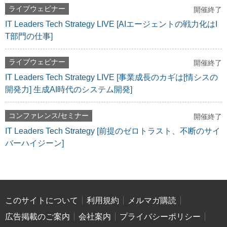
ライブウェビナー
開催終了
IT Leaders Tech Strategy LIVE [AIエージェントの戦力化はI
T部門の仕事]
ライブウェビナー
開催終了
IT Leaders Tech Strategy LIVE [事業成長のカギは[情シスの
開発力] 生成AI時代のシステム開発]
コンファレンス/セミナー
開催終了
IT Leaders Tech Strategy [前提のゼロトラスト、不断のサイ
バーハイジーン]
このサイトについて
利用規約
メルマガ購読
広告掲載のご案内
会社案内
プライバシーポリシー