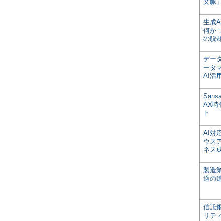
文脈」
生成
何か─
の脱
デー
ータ
AI活
San
AX
ト
AI
ウス
ネス
製造
適の
信託銀
リテ