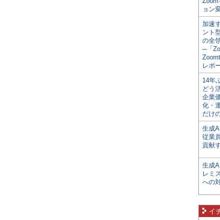
Zoo
ョン変
加速す
ント
の全
─「Z
Zoomt
レポ
14
どう
企業
化・
だけの
生成A
従業
貢献す
生成
レミ
への
イ