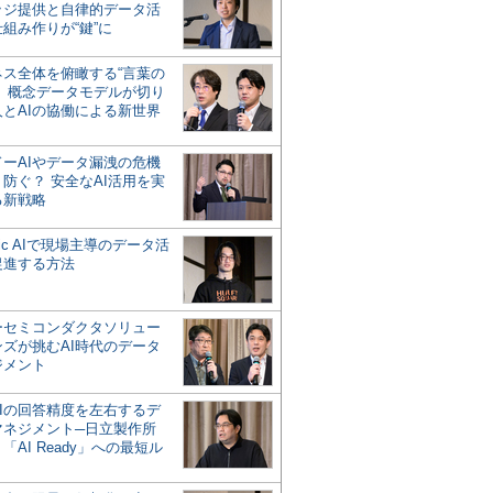
ッジ提供と自律的データ活
組み作りが“鍵”に
ネス全体を俯瞰する“言葉の
”、概念データモデルが切り
人とAIの協働による新世界
？
ドーAIやデータ漏洩の危機
防ぐ？ 安全なAI活用を実
る新戦略
ntic AIで現場主導のデータ活
促進する方法
ーセミコンダクタソリュー
ンズが挑むAI時代のデータ
ジメント
AIの回答精度を左右するデ
マネジメント─日立製作所
「AI Ready」への最短ル