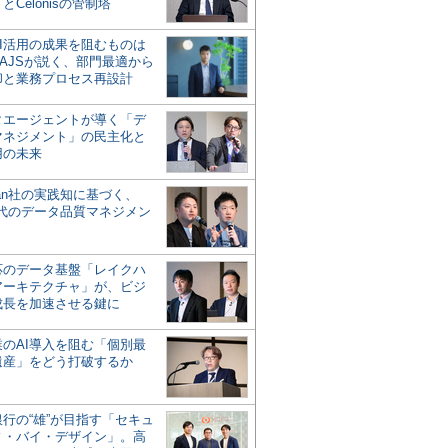
とCelonisの管制塔
AI活用の成果を阻むものは
AJSが説く、部門最適から
却と業務プロセス再設計
タエージェントが導く「デ
マネジメント」の民主化と
用の未来
san社の実践知に基づく、
時代のデータ品質マネジメン
対応のデータ基盤「レイクハ
アーキテクチャ」が、ビジ
成長を加速させる鍵に
業のAI導入を阻む「個別最
遺産」をどう打破するか
行の“雄”が目指す「セキュ
ィ・バイ・デザイン」。高