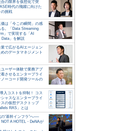
統合の限界を仮想化で突
ASE時代の飛躍に向けた
キの挑戦
の真価は「今この瞬間」の感
。「Data Streaming
form」で実現する「AI
y Data」を解説
企業で広がるAIエージェン
ためのデータマネジメント
？
たユーザー体験で業務アプ
定着させるエンタープライ
けノーコード開発ツールの
の導入コストを抑制！ コス
ンシャスなエンタープライ
ラスの仮想デスクトップ
allels RAS」とは
代の“基幹インフラ”へ──
NOT A HOTEL・DeNAが