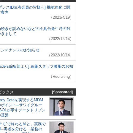
プレスID読者会員の皆様へ] 機能強化に関
ご案内
（2023/4/19）
の続きが読めないなどの不具合発生時の対
つきまして
（2022/12/14）
メンテナンスのお知らせ
（2022/10/14）
 Leaders編集部より] 編集スタッフ募集のお知
（Recruiting）
ピックス
[Sponsored]
eady Dataを実現するMDM
のポイント─サワイグルー
SOLが示すデータドリブン
の基盤
デモ”で終わるAIと、実務で
I─両者を分ける「業務の