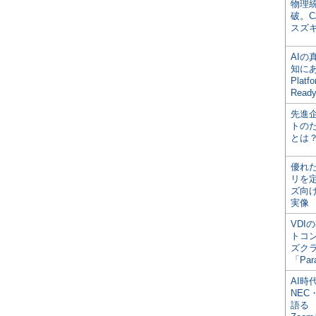
物理
破。C
スズ
AI
知にある
Plat
Read
先進
トの
とは
優れ
リを
ズ向
実像
VDI
トコ
ズク
「Par
AI時
NEC・
語る