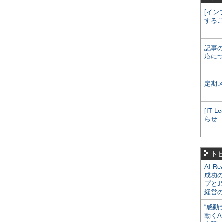
[イン
する
記事
応に
定期
[IT
らせ
ト
AI R
成功
プとJ
経営
“感動
動くA