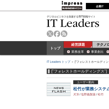
企業IT
デジタルビジネスを加速する専門情報サイト
経営課題
テクノ
トップ
業務改革
事業創出
IT Leaders トップ
＞ ["フォレストホールディング
["フォレストホールディングス"]
ユーザー動向
松竹が業務システ
JCB
/
塩野義製薬
/
松竹