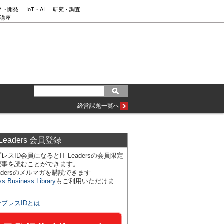
フト開発
IoT・AI
研究・調査
講座
経営課題一覧へ
 Leaders 会員登録
レスID会員になるとIT Leadersの会員限定
記事を読むことができます。
Leadersのメルマガを購読できます
ss Business Library
もご利用いただけま
ンプレスIDとは