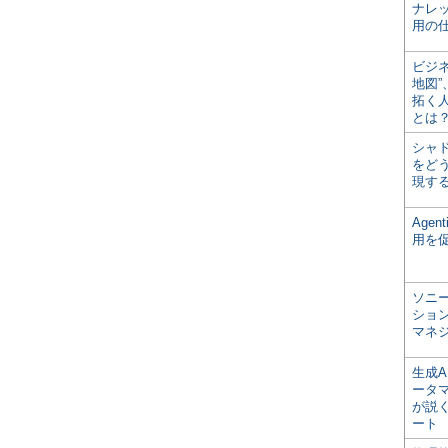
ナレ
用の仕
ビジ
地図
拓く
とは
シャ
をどう
現す
Age
用を
ソニ
ショ
マネ
生成
ータ
が説く
ート