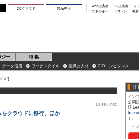
Web担当者
EC担当者
ソ
DCクラウド
製品導入
エネルギー
ドローン
教育
ロジー
特 集
データ活用
ワークスタイル
組織と人材
CIOコンピタンス
ス"]
IT
インプ
公開
(2011/03/02)
IT 
Impre
ムをクラウドに移行、ほか
す。
・
イ