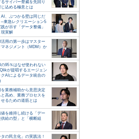
するサイバー脅威を先回り
封じ込める極意とは
とAI、ぶつかる壁は同じだ
」─東急レクリエーション5
実践が示す「データ整備」
う現実解
AI活用の第一歩はマスター
タマネジメント（MDM）か
Iの95％はなぜ使われない
Qlikが提唱するエージェン
ックAIによるデータ統合の
軸
活用を業務補助から意思決定
へと高め、業務プロセスを
させるための道筋とは
の価値を維持し続ける「デー
続供給の型」と「横断組
ータの民主化」の実践法！