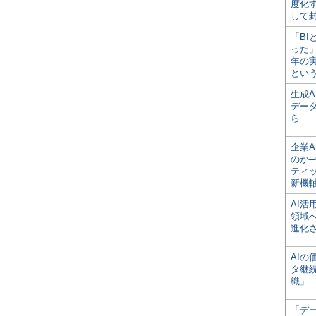
度化
して
「BI
った
年の
とい
生成
デー
ら
企業A
のか─
ティ
新機
AI
領域
進化
AI
タ継
織」
「デ