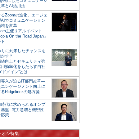
mを核にしたコミュニケーシ
革とAI活用法
るZoomの進化、エージェ
型AIでコミュニケーション
領域を変革
oom主催リアルイベント
opia On the Road Japan」
ート
年ぶりに到来したチャンスを
活かす？
価値向上とセキュリティ強
運用効率化をもたらす自社
“ドメイン”とは
I導入が迫るIT部門改革―
員エンゲージメント向上に
るRidgelinezの処方箋
AI時代に求められるオンプ
ス基盤─電力急増と機密性
対応策
チオシ特集