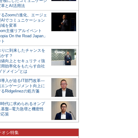
mを核にしたコミュニケーシ
革とAI活用法
るZoomの進化、エージェ
型AIでコミュニケーション
領域を変革
oom主催リアルイベント
opia On the Road Japan」
ート
年ぶりに到来したチャンスを
活かす？
価値向上とセキュリティ強
運用効率化をもたらす自社
“ドメイン”とは
I導入が迫るIT部門改革―
員エンゲージメント向上に
るRidgelinezの処方箋
AI時代に求められるオンプ
ス基盤─電力急増と機密性
対応策
チオシ特集