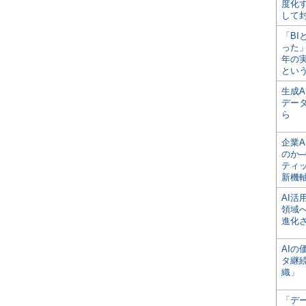
度化
して
「BI
った
年の
とい
生成
デー
ら
企業A
のか─
ティ
新機
AI
領域
進化
AI
タ継
織」
「デ