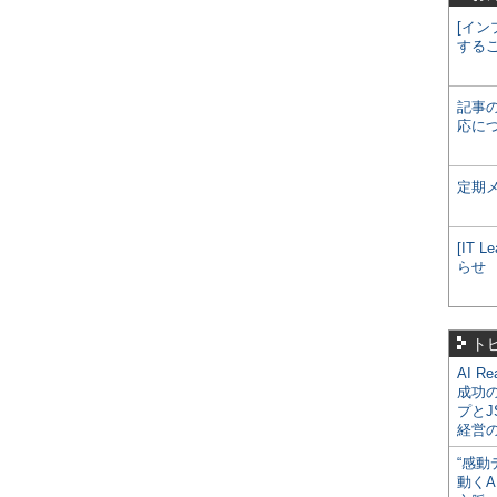
[イン
する
記事
応に
定期
[IT
らせ
ト
AI R
成功
プとJ
経営
“感動
動くA