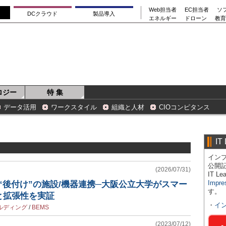
Web担当者
EC担当者
ソ
DCクラウド
製品導入
エネルギー
ドローン
教育
ロジー
特 集
データ活用
ワークスタイル
組織と人材
CIOコンピタンス
IT
インプ
公開
(2026/07/31)
IT 
Impre
“後付け”の施設/機器連携─大阪公立大学がスマー
す。
と拡張性を実証
・
イ
ルディング
/
BEMS
(2023/07/12)