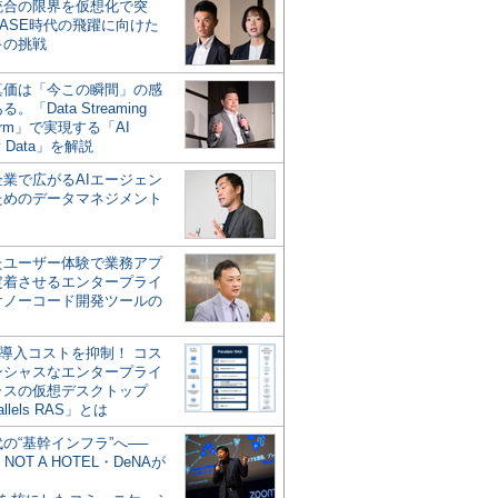
統合の限界を仮想化で突
ASE時代の飛躍に向けた
キの挑戦
の真価は「今この瞬間」の感
。「Data Streaming
form」で実現する「AI
y Data」を解説
企業で広がるAIエージェン
ためのデータマネジメント
？
たユーザー体験で業務アプ
定着させるエンタープライ
けノーコード開発ツールの
の導入コストを抑制！ コス
ンシャスなエンタープライ
ラスの仮想デスクトップ
allels RAS」とは
代の“基幹インフラ”へ──
NOT A HOTEL・DeNAが