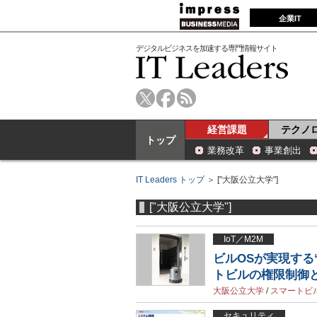
企業IT
デジタルビジネスを加速する専門情報サイト
経営課題
テクノ
トップ
業務改革
事業創出
IT Leaders トップ
＞ ["大阪公立大学"]
["大阪公立大学"]
IoT／M2M
ビルOSが実現する
トビルの権限制御
大阪公立大学
/
スマートビ
セキュリティ