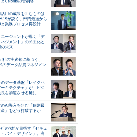
とCelonisの管制塔
AI活用の成果を阻むものは
AJSが説く、部門最適から
却と業務プロセス再設計
タエージェントが導く「デ
マネジメント」の民主化と
用の未来
san社の実践知に基づく、
時代のデータ品質マネジメン
対応のデータ基盤「レイクハ
アーキテクチャ」が、ビジ
成長を加速させる鍵に
業のAI導入を阻む「個別最
遺産」をどう打破するか
行の“雄”が目指す「セキュ
ィ・バイ・デザイン」。高