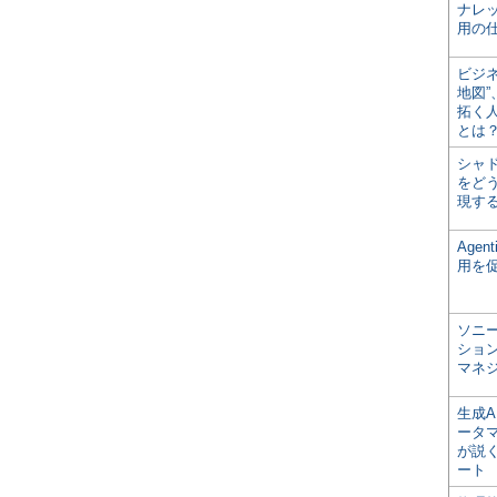
ナレ
用の仕
ビジ
地図
拓く
とは
シャ
をどう
現す
Age
用を
ソニ
ショ
マネ
生成
ータ
が説く
ート