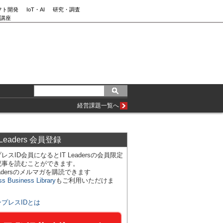
フト開発
IoT・AI
研究・調査
講座
経営課題一覧へ
 Leaders 会員登録
レスID会員になるとIT Leadersの会員限定
記事を読むことができます。
Leadersのメルマガを購読できます
ss Business Library
もご利用いただけま
ンプレスIDとは