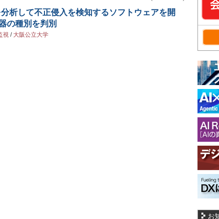
を分析して不正侵入を検知するソフトウェアを開
機器の種別を判別
監視
/
大阪公立大学
お