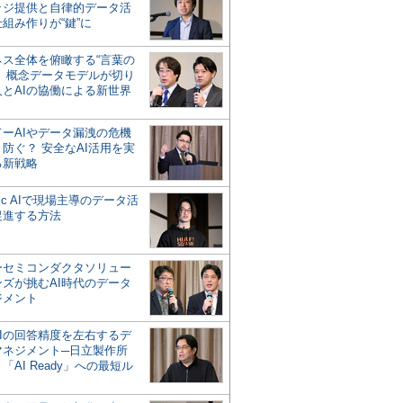
ッジ提供と自律的データ活
組み作りが“鍵”に
ネス全体を俯瞰する“言葉の
”、概念データモデルが切り
人とAIの協働による新世界
？
ドーAIやデータ漏洩の危機
防ぐ？ 安全なAI活用を実
る新戦略
ntic AIで現場主導のデータ活
促進する方法
ーセミコンダクタソリュー
ンズが挑むAI時代のデータ
ジメント
AIの回答精度を左右するデ
マネジメント─日立製作所
「AI Ready」への最短ル