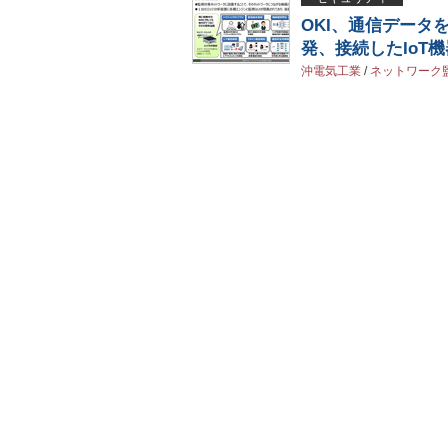
OKI、通信データ
発、接続したIoT
沖電気工業
/
ネットワーク