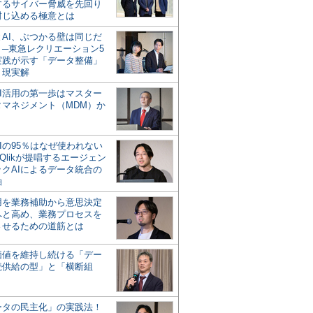
するサイバー脅威を先回り
封じ込める極意とは
とAI、ぶつかる壁は同じだ
」─東急レクリエーション5
実践が示す「データ整備」
う現実解
AI活用の第一歩はマスター
タマネジメント（MDM）か
Iの95％はなぜ使われない
Qlikが提唱するエージェン
ックAIによるデータ統合の
軸
活用を業務補助から意思決定
へと高め、業務プロセスを
させるための道筋とは
の価値を維持し続ける「デー
続供給の型」と「横断組
ータの民主化」の実践法！