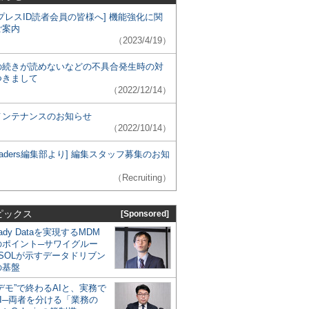
プレスID読者会員の皆様へ] 機能強化に関
ご案内
（2023/4/19）
の続きが読めないなどの不具合発生時の対
つきまして
（2022/12/14）
メンテナンスのお知らせ
（2022/10/14）
 Leaders編集部より] 編集スタッフ募集のお知
（Recruiting）
ピックス
[Sponsored]
eady Dataを実現するMDM
のポイント─サワイグルー
SOLが示すデータドリブン
の基盤
デモ”で終わるAIと、実務で
I─両者を分ける「業務の