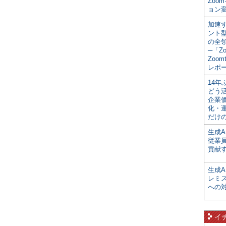
Zoo
ョン変
加速す
ント
の全
─「Z
Zoomt
レポ
14
どう
企業
化・
だけの
生成A
従業
貢献す
生成
レミ
への
イ