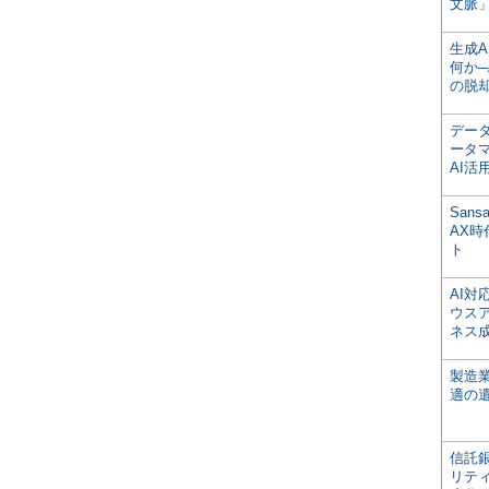
文脈」
生成
何か─
の脱
デー
ータ
AI活
San
AX
ト
AI
ウス
ネス
製造
適の
信託銀
リテ