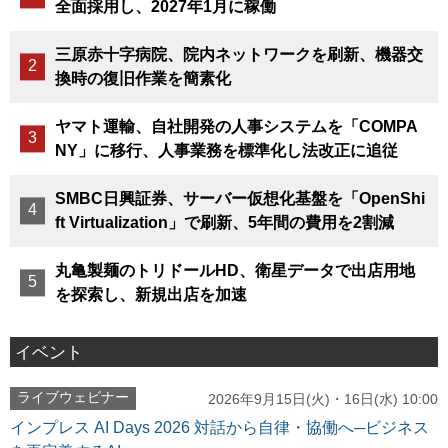
全面採用し、2027年1月に稼働
三原赤十字病院、院内ネットワークを刷新、機器交
換時の復旧作業を簡素化
ヤマト運輸、自社開発の人事システムを「COMPA
NY」に移行、人事業務を標準化し法改正に追従
SMBC日興証券、サーバー仮想化基盤を「OpenShi
ft Virtualization」で刷新、5年間の費用を2割減
丸亀製麺のトリドールHD、衛星データで出店用地
を探索し、新規出店を加速
イベント
ライブウェビナー
2026年9月15日(火)・16日(水) 10:00
インプレス AI Days 2026 対話から自律・協働へ─ビジネス