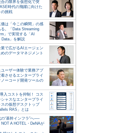
統合の限界を仮想化で突
ASE時代の飛躍に向けた
キの挑戦
の真価は「今この瞬間」の感
。「Data Streaming
form」で実現する「AI
y Data」を解説
企業で広がるAIエージェン
ためのデータマネジメント
？
たユーザー体験で業務アプ
定着させるエンタープライ
けノーコード開発ツールの
の導入コストを抑制！ コス
ンシャスなエンタープライ
ラスの仮想デスクトップ
allels RAS」とは
代の“基幹インフラ”へ──
NOT A HOTEL・DeNAが