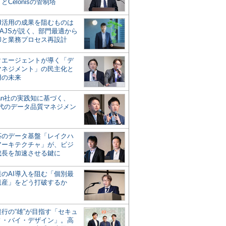
とCelonisの管制塔
AI活用の成果を阻むものは
AJSが説く、部門最適から
却と業務プロセス再設計
タエージェントが導く「デ
マネジメント」の民主化と
用の未来
san社の実践知に基づく、
時代のデータ品質マネジメン
対応のデータ基盤「レイクハ
アーキテクチャ」が、ビジ
成長を加速させる鍵に
業のAI導入を阻む「個別最
遺産」をどう打破するか
行の“雄”が目指す「セキュ
ィ・バイ・デザイン」。高