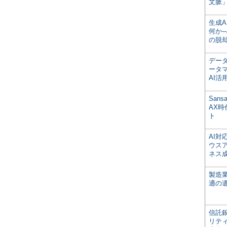
文脈」
生成
何か─
の脱
デー
ータ
AI活
San
AX
ト
AI
ウス
ネス
製造
適の
信託銀
リテ