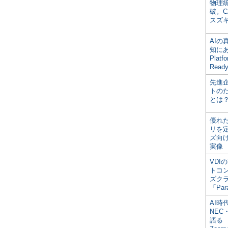
物理
破。C
スズ
AI
知にある
Plat
Read
先進
トの
とは
優れ
リを
ズ向
実像
VDI
トコ
ズク
「Par
AI時
NEC・
語る