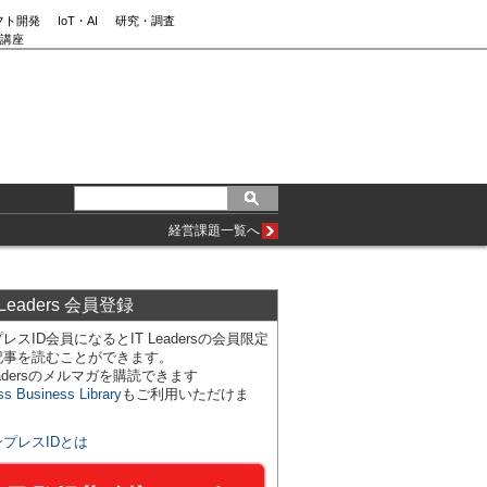
フト開発
IoT・AI
研究・調査
講座
経営課題一覧へ
 Leaders 会員登録
レスID会員になるとIT Leadersの会員限定
記事を読むことができます。
Leadersのメルマガを購読できます
ss Business Library
もご利用いただけま
ンプレスIDとは