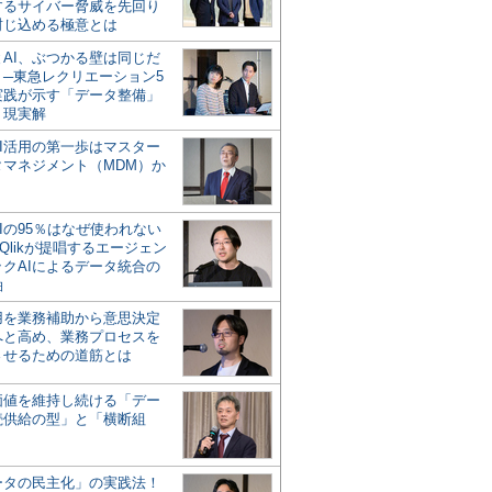
するサイバー脅威を先回り
封じ込める極意とは
とAI、ぶつかる壁は同じだ
」─東急レクリエーション5
実践が示す「データ整備」
う現実解
AI活用の第一歩はマスター
タマネジメント（MDM）か
Iの95％はなぜ使われない
Qlikが提唱するエージェン
ックAIによるデータ統合の
軸
活用を業務補助から意思決定
へと高め、業務プロセスを
させるための道筋とは
の価値を維持し続ける「デー
続供給の型」と「横断組
ータの民主化」の実践法！