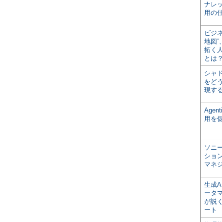
ナレ
用の仕
ビジ
地図
拓く
とは
シャ
をどう
現す
Age
用を
ソニ
ショ
マネ
生成
ータ
が説く
ート