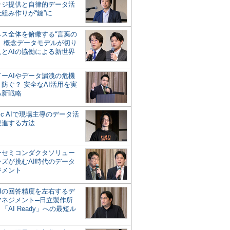
ッジ提供と自律的データ活
組み作りが“鍵”に
ネス全体を俯瞰する“言葉の
”、概念データモデルが切り
人とAIの協働による新世界
？
ドーAIやデータ漏洩の危機
防ぐ？ 安全なAI活用を実
る新戦略
ntic AIで現場主導のデータ活
促進する方法
ーセミコンダクタソリュー
ンズが挑むAI時代のデータ
ジメント
AIの回答精度を左右するデ
マネジメント─日立製作所
「AI Ready」への最短ル