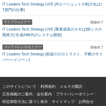
IT Leaders Tech Strategy LIVE [AIエージェントの戦力化はI
T部門の仕事]
ライブウェビナー
開催終了
IT Leaders Tech Strategy LIVE [事業成長のカギは[情シスの
開発力] 生成AI時代のシステム開発]
コンファレンス/セミナー
開催終了
IT Leaders Tech Strategy [前提のゼロトラスト、不断のサイ
バーハイジーン]
このサイトについて
利用規約
メルマガ購読
広告掲載のご案内
会社案内
プライバシーポリシー
特定商取引法に基づく表示
サイトマップ
お問合せ