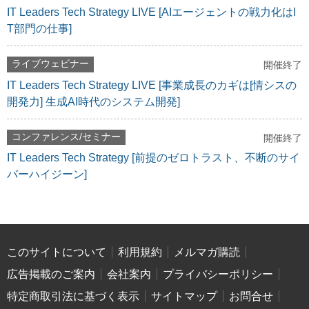
IT Leaders Tech Strategy LIVE [AIエージェントの戦力化はI
T部門の仕事]
ライブウェビナー
開催終了
IT Leaders Tech Strategy LIVE [事業成長のカギは[情シスの
開発力] 生成AI時代のシステム開発]
コンファレンス/セミナー
開催終了
IT Leaders Tech Strategy [前提のゼロトラスト、不断のサイ
バーハイジーン]
このサイトについて
利用規約
メルマガ購読
広告掲載のご案内
会社案内
プライバシーポリシー
特定商取引法に基づく表示
サイトマップ
お問合せ