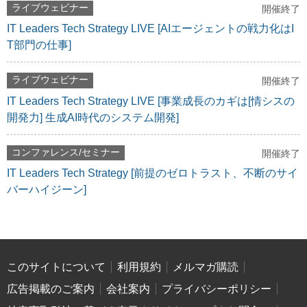
ライブウェビナー
開催終了
IT Leaders Tech Strategy LIVE [AIエージェントの戦力化はI
T部門の仕事]
ライブウェビナー
開催終了
IT Leaders Tech Strategy LIVE [事業成長のカギは[情シスの
開発力] 生成AI時代のシステム開発]
コンファレンス/セミナー
開催終了
IT Leaders Tech Strategy [前提のゼロトラスト、不断のサイ
バーハイジーン]
このサイトについて
利用規約
メルマガ購読
広告掲載のご案内
会社案内
プライバシーポリシー