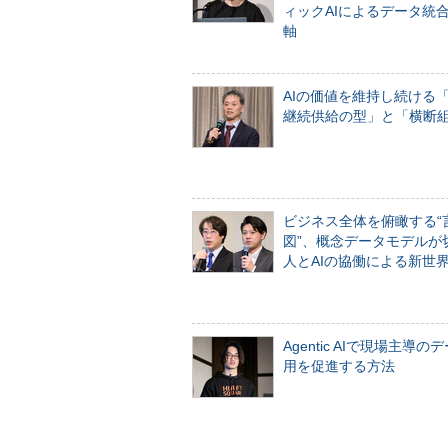
ィックAIによるデータ統
軸
AIの価値を維持し続ける
継続供給の型」と「横断
ビジネス全体を俯瞰する“
図”、概念データモデルが
人とAIの協働による新世
Agentic AIで現場主導の
用を促進する方法