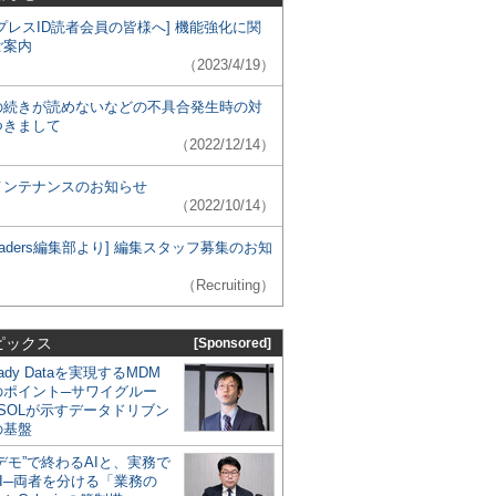
プレスID読者会員の皆様へ] 機能強化に関
ご案内
（2023/4/19）
の続きが読めないなどの不具合発生時の対
つきまして
（2022/12/14）
メンテナンスのお知らせ
（2022/10/14）
 Leaders編集部より] 編集スタッフ募集のお知
（Recruiting）
ピックス
[Sponsored]
eady Dataを実現するMDM
のポイント─サワイグルー
SOLが示すデータドリブン
の基盤
デモ”で終わるAIと、実務で
I─両者を分ける「業務の