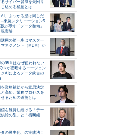
するサイバー脅威を先回り
封じ込める極意とは
とAI、ぶつかる壁は同じだ
」─東急レクリエーション5
実践が示す「データ整備」
う現実解
AI活用の第一歩はマスター
タマネジメント（MDM）か
Iの95％はなぜ使われない
Qlikが提唱するエージェン
ックAIによるデータ統合の
軸
活用を業務補助から意思決定
へと高め、業務プロセスを
させるための道筋とは
の価値を維持し続ける「デー
続供給の型」と「横断組
ータの民主化」の実践法！