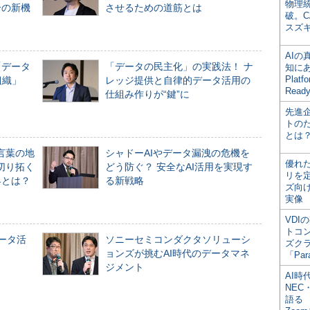
物理
合の新機
させるための道筋とは
破。C
スズ
AI
「データ
「データの民主化」の実践法！ ナ
知にある
Plat
組織」
レッジ提供と自律的データ活用の
Read
仕組み作りが“鍵”に
先進
トの
とは
言葉の地
シャドーAIやデータ漏洩の危機を
優れ
切り拓く
どう防ぐ？ 安全なAI活用を実現す
リを
界とは？
る新戦略
ズ向
実像
VDI
トコ
データ活
ソニーセミコンダクタソリューシ
ズク
ョンズが挑むAI時代のデータマネ
「Par
ジメント
AI時
NEC・
語る