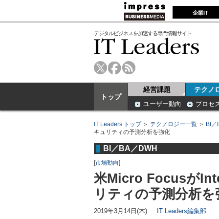
企業IT
デジタルビジネスを加速する専門情報サイト
経営課題
テクノ
トップ
ユーザー動向
プロセ
IT Leaders トップ
＞
テクノロジー一覧
＞
BI／
キュリティの予測分析を強化
BI／BA／DWH
[
市場動向
]
米Micro Focusが
リティの予測分析を
2019年3月14日(木)
IT Leaders編集部