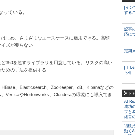
[イン
となっている。
する
記事
応に
をはじめ、さまざまなユースケースに適用できる。高額
マイズが要らない
定期
ど350を超すライブラリを用意している。リスクの高い
[IT
のための手法を提供する
らせ
、HBase、Elasticsearch、ZooKeeper、d3、Kibanaなどの
ト
ticaやHortonworks、Clouderaの環境にも導入でき
AI R
成功
プとJ
経営
“感動
動くA