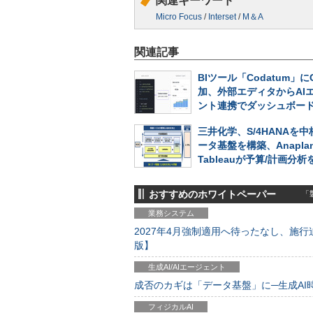
関連キーワード
Micro Focus
/
Interset
/
M＆A
関連記事
BIツール「Codatum」に
加、外部エディタからAI
ント連携でダッシュボー
三井化学、S/4HANAを
ータ基盤を構築、Anapla
Tableauが予算/計画分
おすすめのホワイトペーパー
「製
業務システム
2027年4月強制適用へ待ったなし、施行迫
版】
生成AI/AIエージェント
成否のカギは「データ基盤」に─生成AI時代
フィジカルAI