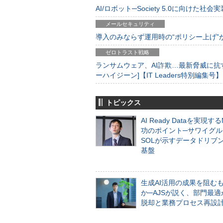
AI/ロボット─Society 5.0に向けた社会実
メールセキュリティ
導入のみならず運用時の“ポリシー上げ”が肝心
ゼロトラスト戦略
ランサムウェア、AI詐欺…最新脅威に抗
ーハイジーン]【IT Leaders特別編集号】
トピックス
AI Ready Dataを実現す
功のポイント─サワイグル
SOLが示すデータドリブ
基盤
生成AI活用の成果を阻む
か─AJSが説く、部門最適
脱却と業務プロセス再設