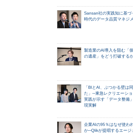
Sansan社の実践知に基づ
時代のデータ品質マネジ
製造業のAI導入を阻む「
の遺産」をどう打破する
「BIとAI、ぶつかる壁は
た」─東急レクリエーショ
実践が示す「データ整備
現実解
企業AIの95％はなぜ使わ
か─Qlikが提唱するエー