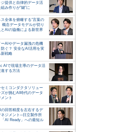
ッジ提供と自律的データ活
組み作りが“鍵”に
ネス全体を俯瞰する“言葉の
”、概念データモデルが切り
人とAIの協働による新世界
？
ドーAIやデータ漏洩の危機
防ぐ？ 安全なAI活用を実
る新戦略
ntic AIで現場主導のデータ活
促進する方法
ーセミコンダクタソリュー
ンズが挑むAI時代のデータ
ジメント
AIの回答精度を左右するデ
マネジメント─日立製作所
「AI Ready」への最短ル