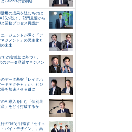
とCelonisの管制塔
AI活用の成果を阻むものは
AJSが説く、部門最適から
却と業務プロセス再設計
タエージェントが導く「デ
マネジメント」の民主化と
用の未来
san社の実践知に基づく、
時代のデータ品質マネジメン
対応のデータ基盤「レイクハ
アーキテクチャ」が、ビジ
成長を加速させる鍵に
業のAI導入を阻む「個別最
遺産」をどう打破するか
行の“雄”が目指す「セキュ
ィ・バイ・デザイン」。高