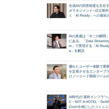
生成AIの回答精度を左右
タマネジメント─日立製作
く「AI Ready」への最短
AIの真価は「今この瞬間
にある。「Data Streaming 
m」で実現する「AI Ready 
a」を解説
優れたユーザー体験で業
を定着させるエンタープ
けノーコード開発ツール
AI時代の“基幹インフラ”へ
C・NOT A HOTEL・De
Zoomを核にしたコミュ