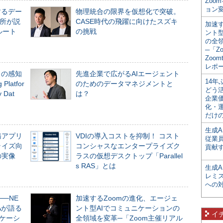
Zoo
ョン変
するデー
物理統合の限界を仮想化で突破。
所が説
CASE時代の飛躍に向けたスズキ
加速す
ルート
の挑戦
ント
の全
─「Z
Zoomt
レポ
」の感知
先進企業で広がるAIエージェント
14
Platfor
のためのデータマネジメントと
どう
Dat
は？
企業
化・
だけの
生成A
務アプリ
VDIの導入コストを抑制！ コスト
従業
ライズ向
コンシャスなエンタープライズク
貢献す
の実像
ラスの仮想デスクトップ「Parallel
s RAS」とは
生成
レミ
への
──NE
加速するZoomの進化、エージェ
NAが語る
ント型AIでコミュニケーションの
イ
ニケーシ
全領域を変革─「Zoom主催リアル