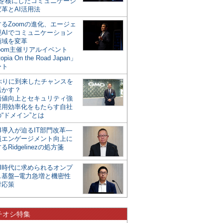
mを核にしたコミュニケーシ
革とAI活用法
るZoomの進化、エージェ
型AIでコミュニケーション
領域を変革
oom主催リアルイベント
opia On the Road Japan」
ート
年ぶりに到来したチャンスを
活かす？
価値向上とセキュリティ強
運用効率化をもたらす自社
“ドメイン”とは
I導入が迫るIT部門改革―
員エンゲージメント向上に
るRidgelinezの処方箋
AI時代に求められるオンプ
ス基盤─電力急増と機密性
対応策
チオシ特集