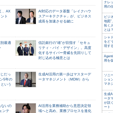
ナレ
用の仕
く、AX
AI対応のデータ基盤「レイクハウ
メント
スアーキテクチャ」が、ビジネス
ビジ
成長を加速させる鍵に
地図
拓く
とは
シャ
をどう
個別最適
信託銀行の“雄”が目指す「セキュ
現す
か
リティ・バイ・デザイン」。高度
化するサイバー脅威を先回りして
Age
封じ込める極意とは
用を
同じだっ
生成AI活用の第一歩はマスターデ
ソニ
ン5年の
ータマネジメント（MDM）から
ショ
マネ
」という
生成
ータ
が説く
れないの
AI活用を業務補助から意思決定領
ート
ジェンテ
域へと高め、業務プロセスを進化