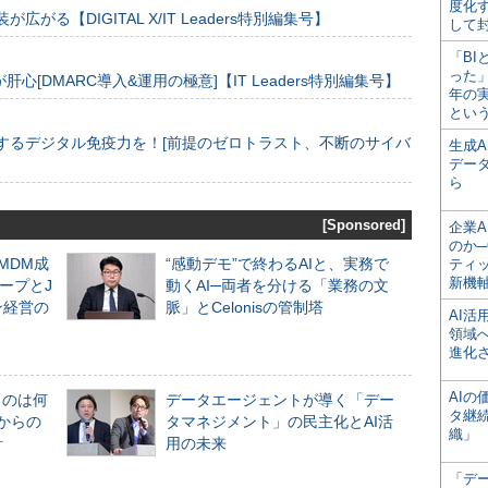
度化
装が広がる【DIGITAL X/IT Leaders特別編集号】
して
「BI
った
[DMARC導入&運用の極意]【IT Leaders特別編集号】
年の
とい
するデジタル免疫力を！[前提のゼロトラスト、不断のサイバ
生成
デー
ら
[Sponsored]
企業A
のか─
るMDM成
“感動デモ”で終わるAIと、実務で
ティ
新機
ープとJ
動くAI─両者を分ける「業務の文
ン経営の
脈」とCelonisの管制塔
AI
領域
進化
AI
ものは何
データエージェントが導く「デー
タ継
からの
タマネジメント」の民主化とAI活
織」
計
用の未来
「デ