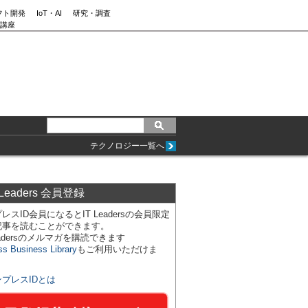
フト開発
IoT・AI
研究・調査
講座
テクノロジー一覧へ
 Leaders 会員登録
レスID会員になるとIT Leadersの会員限定
記事を読むことができます。
Leadersのメルマガを購読できます
ss Business Library
もご利用いただけま
ンプレスIDとは