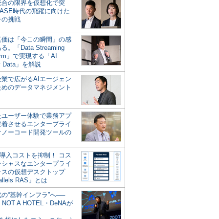
統合の限界を仮想化で突
ASE時代の飛躍に向けた
キの挑戦
の真価は「今この瞬間」の感
。「Data Streaming
form」で実現する「AI
y Data」を解説
企業で広がるAIエージェン
ためのデータマネジメント
？
たユーザー体験で業務アプ
定着させるエンタープライ
けノーコード開発ツールの
の導入コストを抑制！ コス
ンシャスなエンタープライ
ラスの仮想デスクトップ
allels RAS」とは
代の“基幹インフラ”へ──
NOT A HOTEL・DeNAが