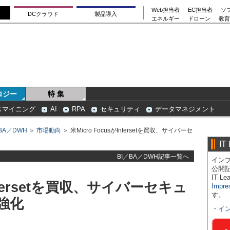
Web担当者
EC担当者
ソ
DCクラウド
製品導入
エネルギー
ドローン
教育
ロジー
特 集
スマイニング
AI
RPA
セキュリティ
データマネジメント
BA／DWH
＞
市場動向
＞ 米Micro FocusがIntersetを買収、サイバーセ
IT
BI／BA／DWH記事一覧へ
インプ
公開
IT 
Intersetを買収、サイバーセキュ
Impre
す。
強化
・
イ