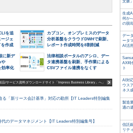
文脈」
生成
何か─
の脱
CLIを追
カプコン、オンプレミスのデータ
デー
エージェ
分析基盤をクラウドDWHで刷新、
ータ
ドを作成
レポート作成時間を8割削減
AI活
中核に新デ
法律相談ポータルのアシロ、デー
San
nや
タ連携基盤を刷新、手作業による
AX
析を効率化
CSVファイル連携をなくす
ト
AI
品/サービス資料ダウンロードサイト「Impress Business Library」へ」
ウス
ネス
る「新リース会計基準」対応の勘所【IT Leaders特別編集
製造
適の
のデータマネジメント【IT Leaders特別編集号】
信託銀
リテ