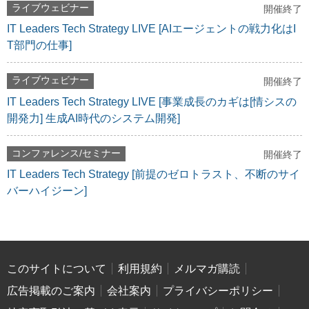
ライブウェビナー
開催終了
IT Leaders Tech Strategy LIVE [AIエージェントの戦力化はI
T部門の仕事]
ライブウェビナー
開催終了
IT Leaders Tech Strategy LIVE [事業成長のカギは[情シスの
開発力] 生成AI時代のシステム開発]
コンファレンス/セミナー
開催終了
IT Leaders Tech Strategy [前提のゼロトラスト、不断のサイ
バーハイジーン]
このサイトについて
利用規約
メルマガ購読
広告掲載のご案内
会社案内
プライバシーポリシー