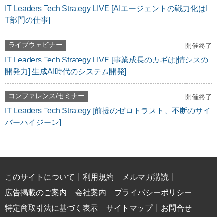
IT Leaders Tech Strategy LIVE [AIエージェントの戦力化はI
T部門の仕事]
ライブウェビナー
開催終了
IT Leaders Tech Strategy LIVE [事業成長のカギは[情シスの
開発力] 生成AI時代のシステム開発]
コンファレンス/セミナー
開催終了
IT Leaders Tech Strategy [前提のゼロトラスト、不断のサイ
バーハイジーン]
このサイトについて
利用規約
メルマガ購読
広告掲載のご案内
会社案内
プライバシーポリシー
特定商取引法に基づく表示
サイトマップ
お問合せ