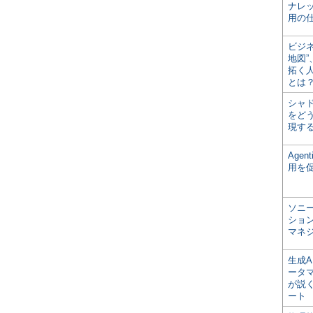
ナレ
用の仕
ビジ
地図
拓く
とは
シャ
をどう
現す
Age
用を
ソニ
ショ
マネ
生成
ータ
が説く
ート