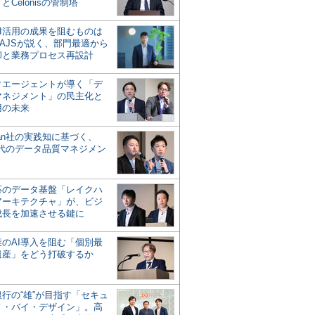
とCelonisの管制塔
AI活用の成果を阻むものは
AJSが説く、部門最適から
却と業務プロセス再設計
タエージェントが導く「デ
マネジメント」の民主化と
用の未来
san社の実践知に基づく、
時代のデータ品質マネジメン
対応のデータ基盤「レイクハ
アーキテクチャ」が、ビジ
成長を加速させる鍵に
業のAI導入を阻む「個別最
遺産」をどう打破するか
行の“雄”が目指す「セキュ
ィ・バイ・デザイン」。高