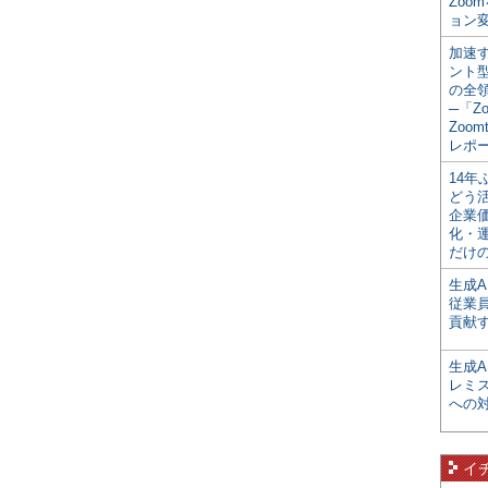
Zoo
ョン変
加速す
ント
の全
─「Z
Zoomt
レポ
14
どう
企業
化・
だけの
生成A
従業
貢献す
生成
レミ
への
イ