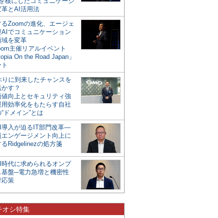
mを核にしたコミュニケーシ
革とAI活用法
るZoomの進化、エージェ
型AIでコミュニケーション
領域を変革
oom主催リアルイベント
opia On the Road Japan」
ート
年ぶりに到来したチャンスを
活かす？
価値向上とセキュリティ強
運用効率化をもたらす自社
“ドメイン”とは
I導入が迫るIT部門改革―
員エンゲージメント向上に
るRidgelinezの処方箋
AI時代に求められるオンプ
ス基盤─電力急増と機密性
対応策
チオシ特集