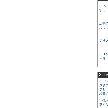
[イン
する
記事
応に
定期
[IT
らせ
ト
AI R
成功
プとJ
経営
“感動
動くA