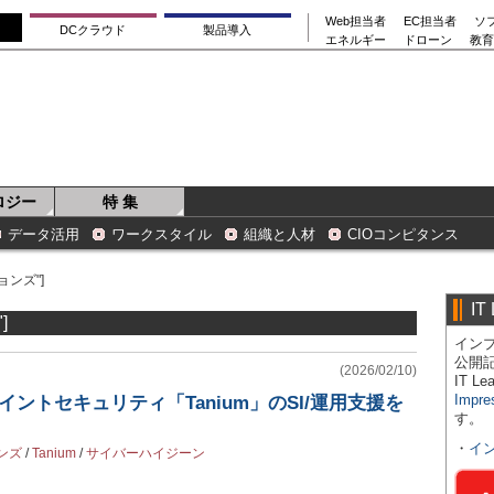
Web担当者
EC担当者
ソ
DCクラウド
製品導入
エネルギー
ドローン
教育
ロジー
特 集
データ活用
ワークスタイル
組織と人材
CIOコンピタンス
ョンズ"]
IT
]
インプ
公開
(2026/02/10)
IT 
Impre
ポイントセキュリティ「Tanium」のSI/運用支援を
す。
・
イ
ンズ
/
Tanium
/
サイバーハイジーン