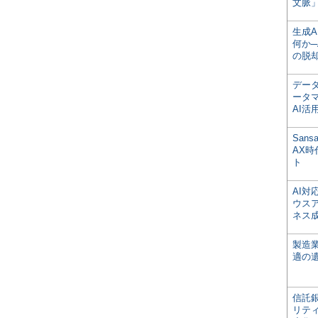
文脈」
生成
何か─
の脱
デー
ータ
AI活
San
AX
ト
AI
ウス
ネス
製造
適の
信託銀
リテ