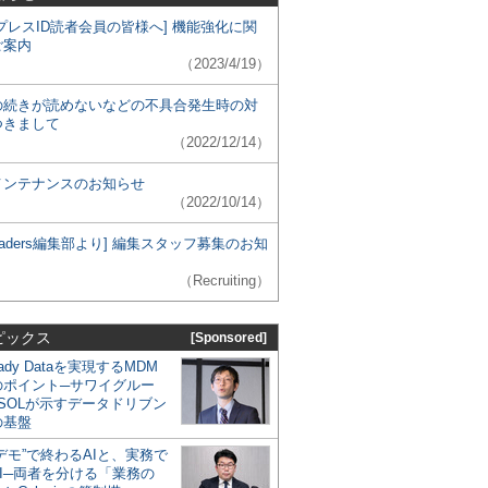
プレスID読者会員の皆様へ] 機能強化に関
ご案内
（2023/4/19）
の続きが読めないなどの不具合発生時の対
つきまして
（2022/12/14）
メンテナンスのお知らせ
（2022/10/14）
 Leaders編集部より] 編集スタッフ募集のお知
（Recruiting）
ピックス
[Sponsored]
eady Dataを実現するMDM
のポイント─サワイグルー
SOLが示すデータドリブン
の基盤
デモ”で終わるAIと、実務で
I─両者を分ける「業務の