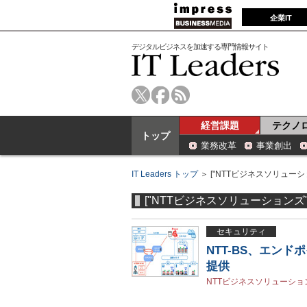
企業IT
デジタルビジネスを加速する専門情報サイト
経営課題
テクノ
トップ
業務改革
事業創出
IT Leaders トップ
＞ ["NTTビジネスソリューシ
["NTTビジネスソリューションズ"
セキュリティ
NTT-BS、エンド
提供
NTTビジネスソリューショ