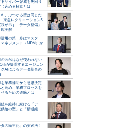
するサイバー脅威を先回り
封じ込める極意とは
とAI、ぶつかる壁は同じだ
」─東急レクリエーション5
実践が示す「データ整備」
う現実解
AI活用の第一歩はマスター
タマネジメント（MDM）か
Iの95％はなぜ使われない
Qlikが提唱するエージェン
ックAIによるデータ統合の
軸
活用を業務補助から意思決定
へと高め、業務プロセスを
させるための道筋とは
の価値を維持し続ける「デー
続供給の型」と「横断組
ータの民主化」の実践法！