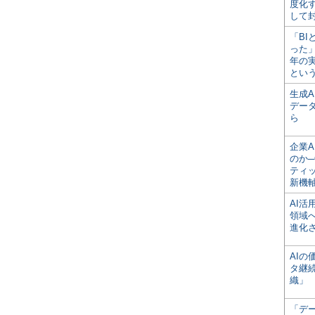
度化
して
「BI
った
年の
とい
生成
デー
ら
企業A
のか─
ティ
新機
AI
領域
進化
AI
タ継
織」
「デ