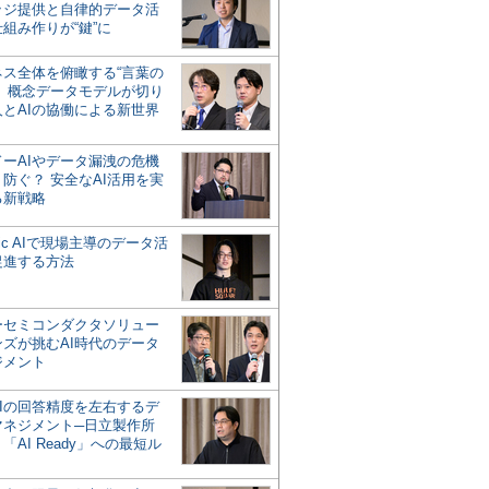
ッジ提供と自律的データ活
組み作りが“鍵”に
ネス全体を俯瞰する“言葉の
”、概念データモデルが切り
人とAIの協働による新世界
？
ドーAIやデータ漏洩の危機
防ぐ？ 安全なAI活用を実
る新戦略
ntic AIで現場主導のデータ活
促進する方法
ーセミコンダクタソリュー
ンズが挑むAI時代のデータ
ジメント
AIの回答精度を左右するデ
マネジメント─日立製作所
「AI Ready」への最短ル