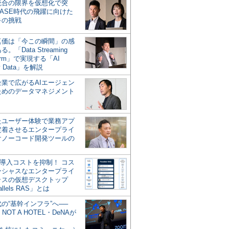
統合の限界を仮想化で突
ASE時代の飛躍に向けた
キの挑戦
の真価は「今この瞬間」の感
。「Data Streaming
form」で実現する「AI
y Data」を解説
企業で広がるAIエージェン
ためのデータマネジメント
？
たユーザー体験で業務アプ
定着させるエンタープライ
けノーコード開発ツールの
の導入コストを抑制！ コス
ンシャスなエンタープライ
ラスの仮想デスクトップ
allels RAS」とは
代の“基幹インフラ”へ──
NOT A HOTEL・DeNAが