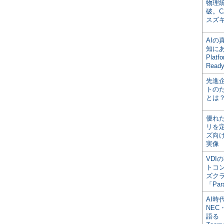
物理
破。C
スズ
AI
知にある
Plat
Read
先進
トの
とは
優れ
リを
ズ向
実像
VDI
トコ
ズク
「Par
AI時
NEC・
語る