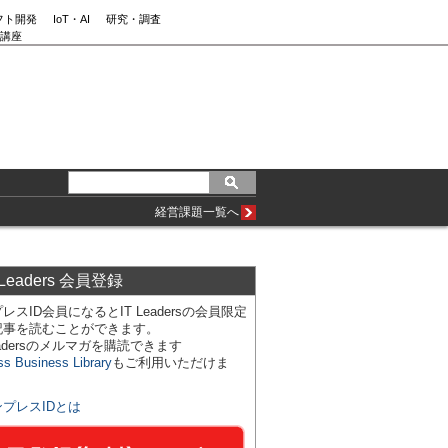
フト開発
IoT・AI
研究・調査
講座
経営課題一覧へ
 Leaders 会員登録
レスID会員になるとIT Leadersの会員限定
記事を読むことができます。
Leadersのメルマガを購読できます
ss Business Library
もご利用いただけま
ンプレスIDとは