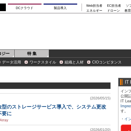
Web担当者
EC担当者
ソ
DCクラウド
製品導入
エネルギー
ドローン
教育
ロジー
特 集
データ活用
ワークスタイル
組織と人材
CIOコンピタンス
IT
インプ
公開
(2026/05/15)
IT 
Impre
金型のストレージサービス導入で、システム更改
す。
不要に
・
イ
Array
(2026/01/20)