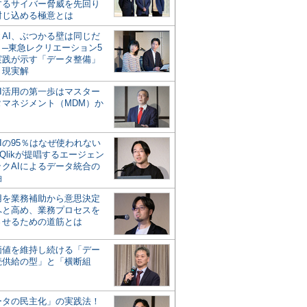
するサイバー脅威を先回り
封じ込める極意とは
とAI、ぶつかる壁は同じだ
」─東急レクリエーション5
実践が示す「データ整備」
う現実解
AI活用の第一歩はマスター
タマネジメント（MDM）か
Iの95％はなぜ使われない
Qlikが提唱するエージェン
ックAIによるデータ統合の
軸
活用を業務補助から意思決定
へと高め、業務プロセスを
させるための道筋とは
の価値を維持し続ける「デー
続供給の型」と「横断組
ータの民主化」の実践法！