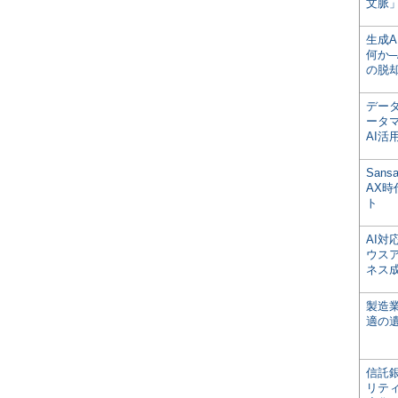
文脈」
生成
何か─
の脱
デー
ータ
AI活
San
AX
ト
AI
ウス
ネス
製造
適の
信託銀
リテ