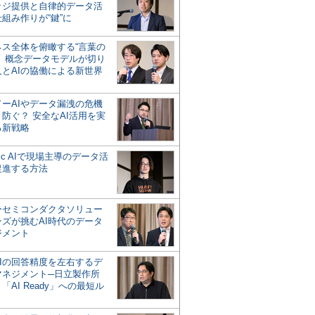
ッジ提供と自律的データ活
組み作りが“鍵”に
ネス全体を俯瞰する“言葉の
”、概念データモデルが切り
人とAIの協働による新世界
？
ドーAIやデータ漏洩の危機
防ぐ？ 安全なAI活用を実
る新戦略
ntic AIで現場主導のデータ活
促進する方法
ーセミコンダクタソリュー
ンズが挑むAI時代のデータ
ジメント
AIの回答精度を左右するデ
マネジメント─日立製作所
「AI Ready」への最短ル