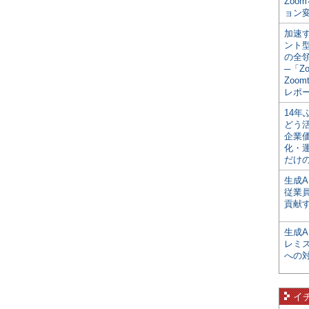
Zoo
ョン変
加速す
ント
の全
─「Z
Zoomt
レポ
14
どう
企業
化・
だけの
生成A
従業
貢献す
生成
レミ
への
イ