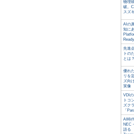
物理
破。C
スズ
AI
知にある
Plat
Read
先進
トの
とは
優れ
リを
ズ向
実像
VDI
トコ
ズク
「Par
AI時
NEC・
語る