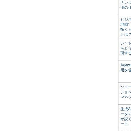
ナレ
用の仕
ビジ
地図
拓く
とは
シャ
をどう
現す
Age
用を
ソニ
ショ
マネ
生成
ータ
が説く
ート