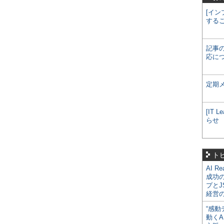
[イン
する
記事
応に
定期
[IT
らせ
ト
AI R
成功
プとJ
経営
“感動
動くA