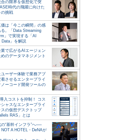
統合の限界を仮想化で突
ASE時代の飛躍に向けた
キの挑戦
の真価は「今この瞬間」の感
。「Data Streaming
form」で実現する「AI
y Data」を解説
企業で広がるAIエージェン
ためのデータマネジメント
？
たユーザー体験で業務アプ
定着させるエンタープライ
けノーコード開発ツールの
の導入コストを抑制！ コス
ンシャスなエンタープライ
ラスの仮想デスクトップ
allels RAS」とは
代の“基幹インフラ”へ──
NOT A HOTEL・DeNAが