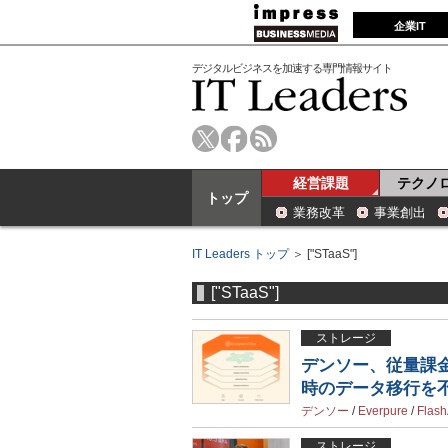
企業IT
デジタルビジネスを加速する専門情報サイト
経営課題
テクノ
トップ
業務改革
事業創出
IT Leaders トップ
＞ ["STaaS"]
["STaaS"]
ストレージ
デンソー、従量課
時のデータ移行を
デンソー
/
Everpure
/
Flash
ストレージ