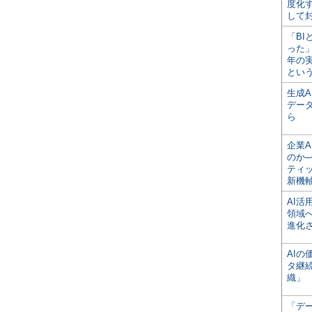
度化
して
「BI
った
年の
とい
生成
デー
ら
企業A
のか─
ティ
新機
AI
領域
進化
AI
タ継
織」
「デ