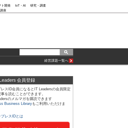
フト開発
IoT・AI
研究・調査
講座
経営課題一覧へ
 Leaders 会員登録
レスID会員になるとIT Leadersの会員限定
記事を読むことができます。
Leadersのメルマガを購読できます
ss Business Library
もご利用いただけま
ンプレスIDとは