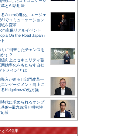
mを核にしたコミュニケーシ
革とAI活用法
るZoomの進化、エージェ
型AIでコミュニケーション
領域を変革
oom主催リアルイベント
opia On the Road Japan」
ート
年ぶりに到来したチャンスを
活かす？
価値向上とセキュリティ強
運用効率化をもたらす自社
“ドメイン”とは
I導入が迫るIT部門改革―
員エンゲージメント向上に
るRidgelinezの処方箋
AI時代に求められるオンプ
ス基盤─電力急増と機密性
対応策
チオシ特集