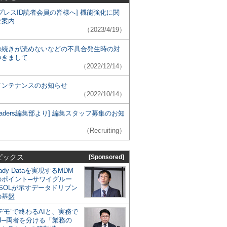
プレスID読者会員の皆様へ] 機能強化に関
ご案内
（2023/4/19）
の続きが読めないなどの不具合発生時の対
つきまして
（2022/12/14）
メンテナンスのお知らせ
（2022/10/14）
 Leaders編集部より] 編集スタッフ募集のお知
（Recruiting）
ピックス
[Sponsored]
eady Dataを実現するMDM
のポイント─サワイグルー
SOLが示すデータドリブン
の基盤
デモ”で終わるAIと、実務で
I─両者を分ける「業務の