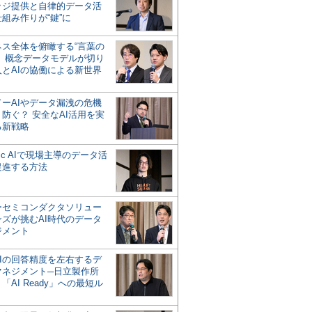
ッジ提供と自律的データ活
組み作りが“鍵”に
ネス全体を俯瞰する“言葉の
”、概念データモデルが切り
人とAIの協働による新世界
？
ドーAIやデータ漏洩の危機
防ぐ？ 安全なAI活用を実
る新戦略
ntic AIで現場主導のデータ活
促進する方法
ーセミコンダクタソリュー
ンズが挑むAI時代のデータ
ジメント
AIの回答精度を左右するデ
マネジメント─日立製作所
「AI Ready」への最短ル