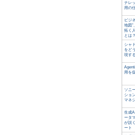
ナレ
用の仕
ビジ
地図
拓く
とは
シャ
をどう
現す
Age
用を
ソニ
ショ
マネ
生成
ータ
が説く
ート