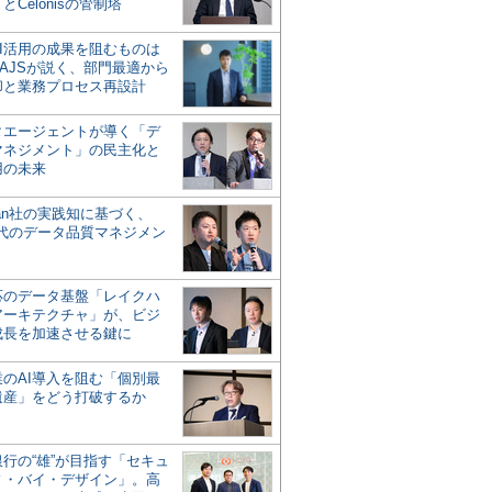
とCelonisの管制塔
AI活用の成果を阻むものは
AJSが説く、部門最適から
却と業務プロセス再設計
タエージェントが導く「デ
マネジメント」の民主化と
用の未来
san社の実践知に基づく、
時代のデータ品質マネジメン
対応のデータ基盤「レイクハ
アーキテクチャ」が、ビジ
成長を加速させる鍵に
業のAI導入を阻む「個別最
遺産」をどう打破するか
行の“雄”が目指す「セキュ
ィ・バイ・デザイン」。高