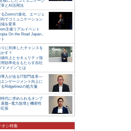
mを核にしたコミュニケーシ
革とAI活用法
るZoomの進化、エージェ
型AIでコミュニケーション
領域を変革
oom主催リアルイベント
opia On the Road Japan」
ート
年ぶりに到来したチャンスを
活かす？
価値向上とセキュリティ強
運用効率化をもたらす自社
“ドメイン”とは
I導入が迫るIT部門改革―
員エンゲージメント向上に
るRidgelinezの処方箋
AI時代に求められるオンプ
ス基盤─電力急増と機密性
対応策
チオシ特集