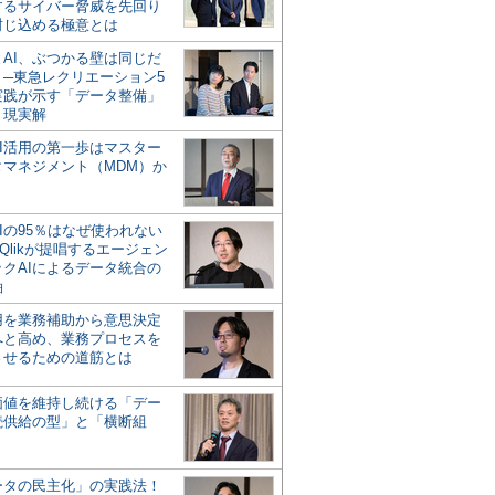
するサイバー脅威を先回り
封じ込める極意とは
とAI、ぶつかる壁は同じだ
」─東急レクリエーション5
実践が示す「データ整備」
う現実解
AI活用の第一歩はマスター
タマネジメント（MDM）か
Iの95％はなぜ使われない
Qlikが提唱するエージェン
ックAIによるデータ統合の
軸
活用を業務補助から意思決定
へと高め、業務プロセスを
させるための道筋とは
の価値を維持し続ける「デー
続供給の型」と「横断組
ータの民主化」の実践法！