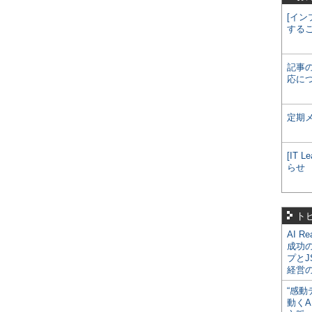
[イン
する
記事
応に
定期
[IT
らせ
ト
AI R
成功
プとJ
経営
“感動
動くA