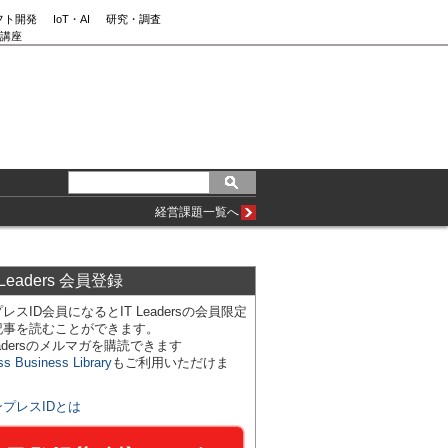
フト開発
IoT・AI
研究・調査
講座
経営課題一覧へ
 Leaders 会員登録
レスID会員になるとIT Leadersの会員限定
記事を読むことができます。
Leadersのメルマガを購読できます
ss Business Library
もご利用いただけま
ンプレスIDとは