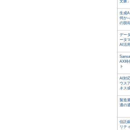
文脈」
生成
何か─
の脱
デー
ータ
AI活
San
AX
ト
AI
ウス
ネス
製造
適の
信託銀
リテ