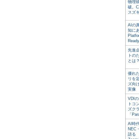
物理
破。C
スズ
AI
知にある
Plat
Read
先進
トの
とは
優れ
リを
ズ向
実像
VDI
トコ
ズク
「Par
AI時
NEC・
語る