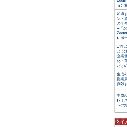
Zoo
ョン変
加速す
ント
の全
─「Z
Zoomt
レポ
14
どう
企業
化・
だけの
生成A
従業
貢献す
生成
レミ
への
イ