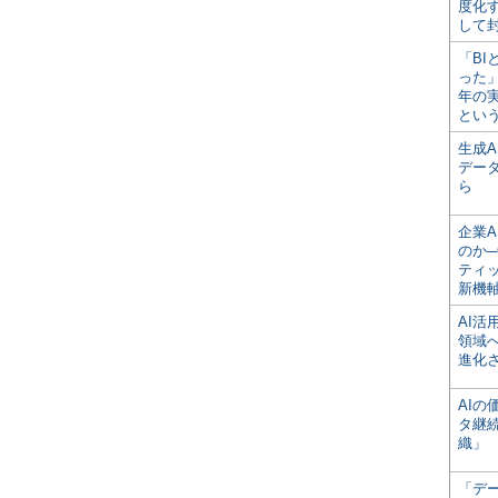
度化
して
「BI
った
年の
とい
生成
デー
ら
企業A
のか─
ティ
新機
AI
領域
進化
AI
タ継
織」
「デ