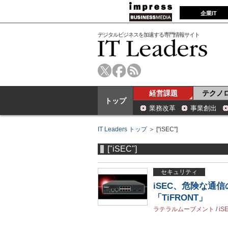
企業IT
デジタルビジネスを加速する専門情報サイト
経営課題
テクノ
トップ
業務改革
事業創出
IT Leaders トップ
＞ ["iSEC"]
["iSEC"]
セキュリティ
iSEC、危険な通
「TiFRONT」
ラテラルムーブメント
/
iS