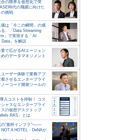
統合の限界を仮想化で突
ASE時代の飛躍に向けた
キの挑戦
の真価は「今この瞬間」の感
。「Data Streaming
form」で実現する「AI
y Data」を解説
企業で広がるAIエージェン
ためのデータマネジメント
？
たユーザー体験で業務アプ
定着させるエンタープライ
けノーコード開発ツールの
の導入コストを抑制！ コス
ンシャスなエンタープライ
ラスの仮想デスクトップ
allels RAS」とは
代の“基幹インフラ”へ──
NOT A HOTEL・DeNAが