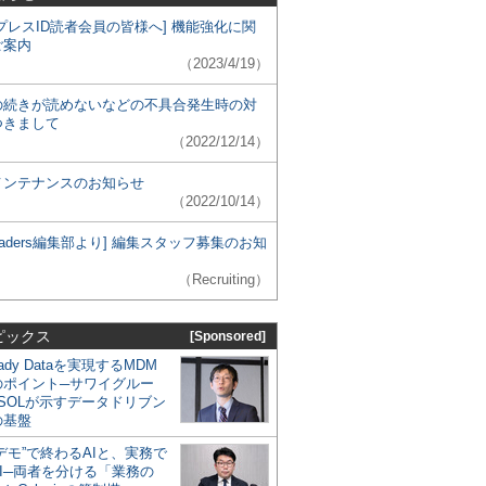
プレスID読者会員の皆様へ] 機能強化に関
ご案内
（2023/4/19）
の続きが読めないなどの不具合発生時の対
つきまして
（2022/12/14）
メンテナンスのお知らせ
（2022/10/14）
 Leaders編集部より] 編集スタッフ募集のお知
（Recruiting）
ピックス
[Sponsored]
eady Dataを実現するMDM
のポイント─サワイグルー
SOLが示すデータドリブン
の基盤
デモ”で終わるAIと、実務で
I─両者を分ける「業務の